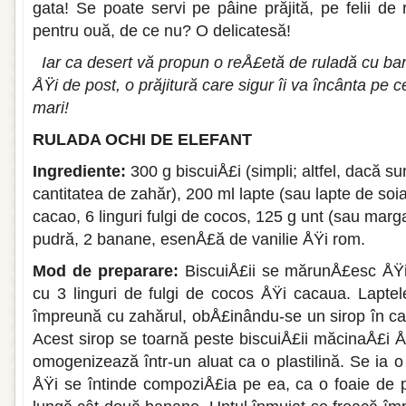
gata! Se poate servi pe pâine prăjită, pe felii de
pentru ouă, de ce nu? O delicatesă!
Iar ca desert vă propun o reÅ£etă de ruladă cu ba
ÅŸi de post, o pră­jitură care sigur îi va încânta pe c
mari!
RULADA OCHI DE ELEFANT
Ingrediente:
300 g biscuiÅ£i (simpli; altfel, dacă su
cantitatea de zahăr), 200 ml lapte (sau lapte de soia
cacao, 6 linguri fulgi de cocos, 125 g unt (sau margar
pudră, 2 banane, esenÅ£ă de vani­lie ÅŸi rom.
Mod de preparare:
BiscuiÅ£ii se mărunÅ£esc ÅŸ
cu 3 linguri de fulgi de cocos ÅŸi cacaua. Lapte
împreună cu zahărul, obÅ£inându-se un sirop în c
Acest sirop se toarnă peste biscuiÅ£ii măcinaÅ£i
omogenizează într-un aluat ca o plastilină. Se ia o 
ÅŸi se întinde compoziÅ£ia pe ea, ca o foaie de pr