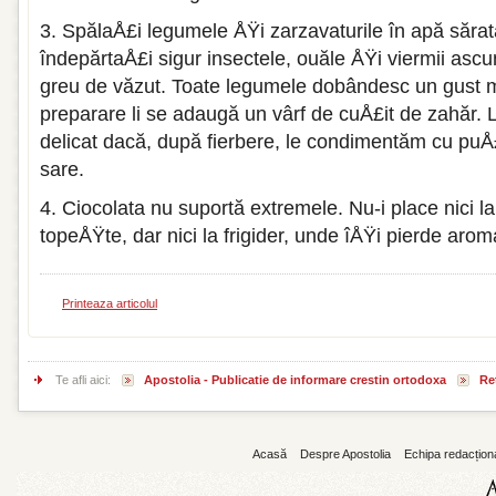
3. SpălaÅ£i legumele ÅŸi zarzavaturile în apă sărat
îndepărtaÅ£i sigur in­sectele, ouăle ÅŸi viermii asc
greu de văzut. Toate legumele do­bândesc un gust 
preparare li se adaugă un vârf de cuÅ£it de zahăr.
delicat dacă, după fierbere, le condimentăm cu puÅ£
sare.
4. Ciocolata nu suportă extremele. Nu-i place nici la
topeÅŸte, dar nici la frigider, unde îÅŸi pierde arom
Printeaza articolul
Te afli aici:
Apostolia - Publicatie de informare crestin ortodoxa
Reț
Acasă
Despre Apostolia
Echipa redacțion