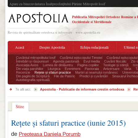
Apare cu binecuvântarea Înaltpresfinţitului Părinte Mitropolit Iosif
Publicatia Mitropoliei Ortodoxe Române a 
Occidentale si Meridionale
Revista de spiritualitate ortodoxa si informare - www.apostolia.eu
Acasă
Despre Apostolia
Echipa redacțională
Ultimul 
Cuvântul mitropolitului Iosif
Cuvântul episcopului Timotei
Cuvântul episcopului
Întrebări și răspunsuri
Agenda pastorală
Evul media
Cuvânt filocalic
Zis-
Asociația Axios
Lumea de dinlăuntru
Pagina copiilor
Teologie și stiință
Ist
Din viața parohiilor
Liturgica
Eveniment
Pastorala
Aniversare
Varia
T
Recenzie
Rețete și sfaturi practice
Martiri ai neamului românesc
Universita
Din pagini de Scriptură
File de Pateric
Predici și cuvântări
Sinaxarul închisor
Autobiografia spirituală
Te afli aici:
Apostolia - Publicatie de informare crestin ortodoxa
Reț
Stire
Rețete și sfaturi practice (iunie 2015)
de
Preoteasa Daniela Porumb