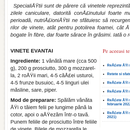
SpecialiÅŸtii sunt de părere că vinetele repre­zintă
zilele cani­culare, datorită conÅ£inutului foarte
perioadă, nutriÅ£ioniÅŸtii ne sfătuiesc să recur
rilor de vinete, atât pentru potolirea foamei, cât Å
bogate în fibre, dar foarte sărace în grăsimi. Iată o 
Pe aceeasi t
VINETE EVANTAI
Ingrediente:
1 vânătă mare (cca 500
ReÅ£ete ÅŸi s
g), 200 g prosciutto, 300 g mozzarel­
Retete si sfat
la, 2 roÅŸii mari, 4-5 căÅ£ei usturoi,
4-5 frunze busuioc, 4-5 linguri ulei
ReÅ£ete ÅŸi sf
măsli­ne, sare, piper.
ReÅ£ete ÅŸi s
Mod de preparare:
Spălăm vânăta
ReÅ£ete ÅŸi sf
februarie 202
ÅŸi o tăiem felii pe lungime până la
ReÅ£ete ÅŸi s
cotor, apoi o aÅŸezăm într-o tavă.
2021)
Punem fe­liile de prosciutto între feliile
de vine­te. Bilele de mozzarella le