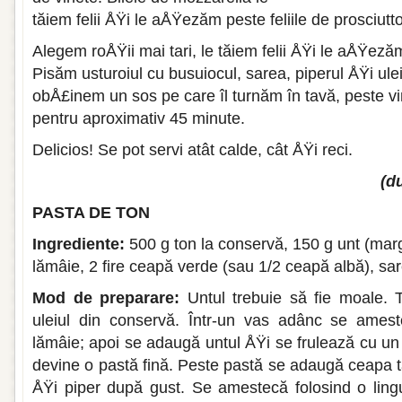
tăiem felii ÅŸi le aÅŸezăm peste feliile de prosciutto
Alegem roÅŸii mai tari, le tăiem felii ÅŸi le aÅŸez
Pisăm usturo­iul cu busuiocul, sarea, piperul ÅŸi ul
obÅ£inem un sos pe care îl turnăm în tavă, peste vi
pentru aproximativ 45 minute.
Delicios! Se pot servi atât calde, cât ÅŸi reci.
(d
PASTA DE TON
Ingrediente:
500 g ton la conservă, 150 g unt (marg
lămâ­ie, 2 fire ceapă verde (sau 1/2 ceapă albă), sar
Mod de preparare:
Untul trebuie să fie moale. 
uleiul din conservă. Într-un vas adânc se ames
lămâie; apoi se adaugă untul ÅŸi se frulează cu un
devine o pastă fină. Peste pas­tă se adaugă ceapa t
ÅŸi piper după gust. Se amestecă folo­sind o lingu