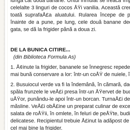
lungă cât două banane. Untul înmuiat se freacă îm
celelalte 3 linguri de co­cos ÅŸi vanilia. Această cr
toată suprafaÅ£a aluatului. Rularea începe de 
înainte de a pune, pe lung, cele două banane dec
gata, se dă la frigider până a doua zi.
DE LA BUNICA CITIRE...
(din Biblioteca Formula As)
1. Å¢inute la frigider, bananele se înnegresc reped
mai bună con­servare a lor: într-un coÅŸ de nuiele, în
2. Busuiocul verde va fi la îndemână, în cămară, da
spăla frunzele le veÅ£i presa într-un ÅŸervet de buc
uÅŸor, punându-le apoi într-un borcan. TurnaÅ£i 
măsline. VeÅ£i obÅ£ine un preparat culinar de exc
salata de roÅŸii, în omlete, în feluri de peÅŸte, bud
delicatese. Recipientul trebuie Å£inut la adăpost de
cel mai bine la frigider.