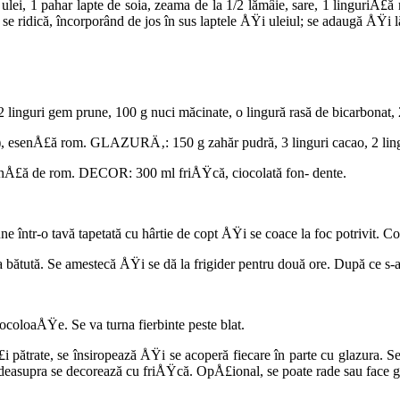
lei, 1 pahar lapte de soia, zeama de la 1/2 lămâie, sare, 1 linguriÅ£ă
se ridică, încorporând de jos în sus laptele ÅŸi ule­iul; se adaugă ÅŸi l
 linguri gem prune, 100 g nuci măcinate, o lingură rasă de bicarbonat, 2
esenÅ£ă rom. GLAZURÄ‚: 150 g zahăr pudră, 3 lin­guri cacao, 2 linguri
senÅ£ă de rom. DECOR: 300 ml friÅŸcă, ciocolată fon- dente.
într-o tavă tapetată cu hârtie de copt ÅŸi se coace la foc potrivit. Com
 bătută. Se ames­tecă ÅŸi se dă la frigider pentru două ore. După ce s
coloaÅŸe. Se va turna fierbinte peste blat.
trate, se însiropează ÅŸi se acoperă fiecare în parte cu glazura. Se
ar deasupra se decorează cu friÅŸcă. OpÅ£ional, se poate rade sau face g