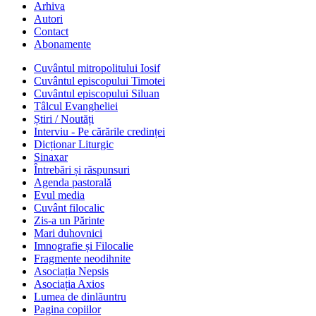
Arhiva
Autori
Contact
Abonamente
Cuvântul mitropolitului Iosif
Cuvântul episcopului Timotei
Cuvântul episcopului Siluan
Tâlcul Evangheliei
Știri / Noutăți
Interviu - Pe cărările credinței
Dicționar Liturgic
Sinaxar
Întrebări și răspunsuri
Agenda pastorală
Evul media
Cuvânt filocalic
Zis-a un Părinte
Mari duhovnici
Imnografie și Filocalie
Fragmente neodihnite
Asociația Nepsis
Asociația Axios
Lumea de dinlăuntru
Pagina copiilor