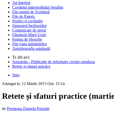
Ati întrebat
Cuvântul mitropolitului Serafim
Din pagini de Scriptură
File de Pateric
Predici și cuvântări
Sinaxarul închisorilor
Comunicate de presă
Făuritorii Marii Uniri
Pagina de filosofie
Din viața mănăstirilor
Autobiografia spirituală
Te afli aici:
Apostolia - Publicatie de informare crestin ortodoxa
Rețete și sfaturi practice
Stire
Adaugat la:
12 Martie 2015
Ora:
15:14
Retete și sfaturi practice (marti
de
Preoteasa Daniela Porumb