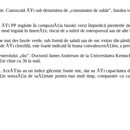
ite. Cunoscută ÅŸi sub denumirea de „consuma­tor de zahăr", fasolea ve
 ÅŸi PP regă­site în compoziÅ£ia fasolei verzi împiedică pierderile de
mod regulat în tinereÅ£e, riscul de a suferi de osteoporo­ză sau de alte 
mai des fa­sole verde, sub formă de salată sau de suc ex­tras din păstăi
ide ÅŸi clorofilă, este foarte indicată în hrana convalescenÅ£ilor, a pe
colesterolului „rău”. Doctorul James Anderson de la Universitatea Kent
£ie chiar cu 30 la sută.
AceÅŸtia au un indice glicemic foarte mic, dar au ÅŸi capa­citatea de 
n senzaÅ£ia de saÅ£ietate pentru mai mult timp, comparativ cu carb