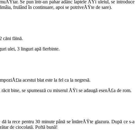
 muÅŸtar. Se pun într-un pahar adânc laptele ÅŸi uleiul, se introdu­ce
ămâia, frulând în con­tinuare, apoi se potriveÅŸte de sare).
 căni făină.
 ulei, 3 linguri apă fierbinte.
poziÅ£ia acestui blat este la fel ca la negresă.
-a răcit bine, se spumează cu mi­xerul ÅŸi se adaugă esenÅ£a de rom.
 dă la rece pentru 30 minute până se întăreÅŸte glazura. După ce s-a
rătar de ciocolată. Poftă bună!