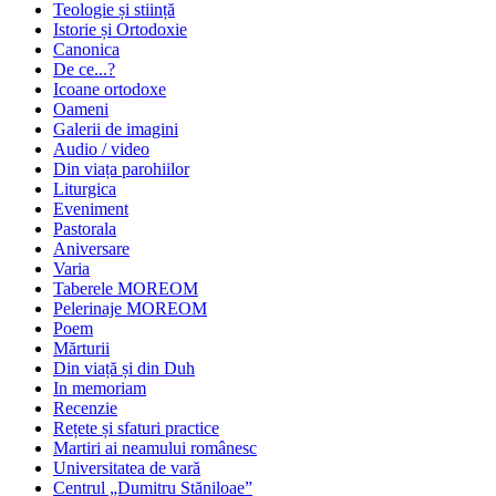
Teologie și stiință
Istorie și Ortodoxie
Canonica
De ce...?
Icoane ortodoxe
Oameni
Galerii de imagini
Audio / video
Din viața parohiilor
Liturgica
Eveniment
Pastorala
Aniversare
Varia
Taberele MOREOM
Pelerinaje MOREOM
Poem
Mărturii
Din viață și din Duh
In memoriam
Recenzie
Rețete și sfaturi practice
Martiri ai neamului românesc
Universitatea de vară
Centrul „Dumitru Stăniloae”