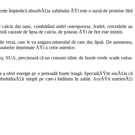
rde împiedică ab­sorbÅ£ia zahărului ÅŸi este o sursă de protei­ne fără
 calciu din oase, combătând astfel osteoporoza. Astfel, cercetările au
boli cauzate de lipsa de cal­ciu, de potasiu ÅŸi de fier este minim.
le verzi, care le va asigura mineralul de care duc lipsă. De asemenea,
rsoanelor deprimate ÅŸi a celor astenice.
ucky, SUA, precizează că un consum zilnic de fasole verde scade valoa­
a oferi energie pe o perioadă foar­te lungă. SpecialiÅŸtii susÅ£in că
ohidraÅ£ii simpli pe care-i întâlnim în zahăr. AceÅŸti nutrienÅ£i