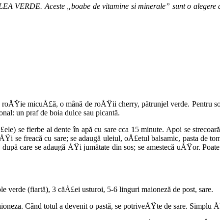
EA VERDE. Aceste „boabe de vitamine si minerale” sunt o alegere die
 roÅŸie micuÅ£ă, o mână de roÅŸii cherry, pă­trunjel verde. Pentru sos:
onal: un praf de boia dulce sau picantă.
e) se fierbe al dente în apă cu sare cca 15 minu­te. Apoi se strecoară
Ÿi se freacă cu sare; se adaugă uleiul, oÅ£etul balsa­mic, pasta de toma
t, după care se adaugă ÅŸi jumătate din sos; se ames­tecă uÅŸor. Poate f
 verde (fiartă), 3 căÅ£ei usturoi, 5-6 linguri maioneză de post, sare.
aioneza. Când totul a devenit o pastă, se potriveÅŸte de sare. Simplu 