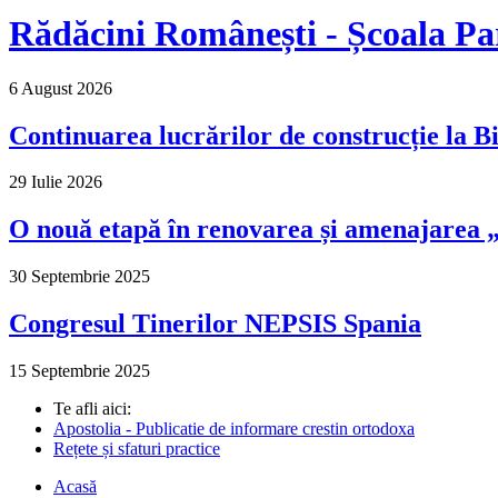
Rădăcini Românești - Școala Pa
6 August 2026
Continuarea lucrărilor de construcție la Bi
29 Iulie 2026
O nouă etapă în renovarea și amenajarea „M
30 Septembrie 2025
Congresul Tinerilor NEPSIS Spania
15 Septembrie 2025
Te afli aici:
Apostolia - Publicatie de informare crestin ortodoxa
Rețete și sfaturi practice
Acasă