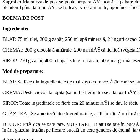
Sugestie:
Maioneza de post se poate pre­para ÅŸi acasă: 2 pahare de u
blenderul până la fund ÅŸi se frulează vreo 2 minute; apoi încet-încet 
BOEMA DE POST
Ingrediente:
BLAT: 75 ml ulei, 200 g zahăr, 250 ml apă minerală, 2 linguri cacao, 2
CREMÄ‚: 200 g ciocolată amăruie, 200 ml friÅŸcă lichidă (vegetală), 
SIROP: 250 g zahăr, 400 ml apă, 3 linguri cacao, 50 g margarină, e
Mod de preparare:
BLAT: Se face din ingredientele de mai sus o compoziÅ£ie care se pune 
CREMA: Peste ciocolata topită (să nu fie fierbinte) se adaugă friÅŸca
SIROP: Toate ingredintele se fierb cca 20 minute ÅŸi se dau la răcit.
GLAZURA.: Se amestecă bine ingredin- tele, astfel încât să nu facă co
DECOR: FriÅŸca se bate tare. MONTARE: Blatul se taie în bucăÅ£i pă­
întărit glazura, trasăm pe fiecare bu­cată un cerc generos de cremă, i