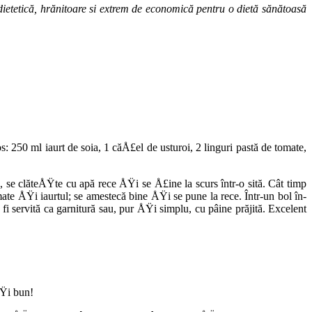
tetică, hrănitoare si extrem de economică pentru o dietă sănătoasă
 250 ml iaurt de soia, 1 căÅ£el de usturoi, 2 linguri pastă de tomate,
, se clăteÅŸte cu apă rece ÅŸi se Å£ine la scurs într-o sită. Cât timp
te ÅŸi iaur­tul; se amestecă bine ÅŸi se pune la rece. Într-un bol în­
i servită ca garnitură sau, pur ÅŸi simplu, cu pâine prăjită. Excelent
ÅŸi bun!