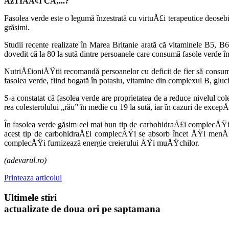
ÅžTIAÅ¢I CÄ‚...?
Fasolea verde este o legumă înzestrată cu virtuÅ£i terapeutice deoseb
grăsimi.
Studii recente realizate în Marea Britanie arată că vitaminele B5, B6
dovedit că la 80 la sută dintre persoanele care consumă fasole verde în 
NutriÅ£ioniÅŸtii recomandă persoanelor cu deficit de fier să consume 
fasolea verde, fiind bogată în potasiu, vitami­ne din complexul B, gluc
S-a constatat că fasolea verde are proprie­tatea de a reduce nivelul 
rea colesterolului „rău” în medie cu 19 la sută, iar în cazuri de excepÅ
În fasolea verde găsim cel mai bun tip de carbohidraÅ£i complecÅŸi. 
acest tip de carbohidraÅ£i complecÅŸi se absorb încet ÅŸi menÅ£i
complecÅŸi furnizează energie cre­ierului ÅŸi muÅŸchilor.
(adevarul.ro)
Printeaza articolul
Ultimele stiri
actualizate de doua ori pe saptamana