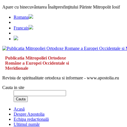
Apare cu binecuvântarea Înaltpresfinţitului Părinte Mitropolit Iosif
Romana
Francais
Publicatia Mitropoliei Ortodoxe
Române a Europei Occidentale si
Meridionale
Revista de spiritualitate ortodoxa si informare - www.apostolia.eu
Cauta in site
Cauta
Acasă
Despre Apostolia
Echipa redacțională
Ultimul număr