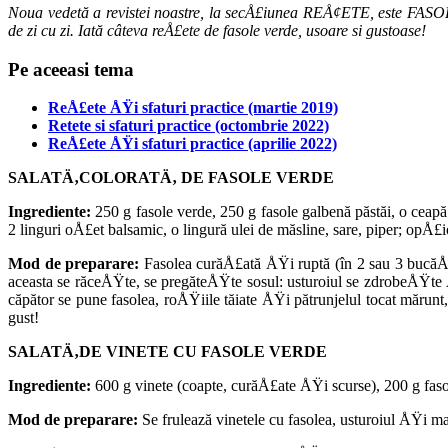
Noua vedetă a revistei noastre, la secÅ£iunea REÅ¢ETE, este FASOL
de zi cu zi. Iată câteva reÅ£ete de fasole verde, usoare si gustoase!
Pe aceeasi tema
ReÅ£ete ÅŸi sfaturi practice (martie 2019)
Retete si sfaturi practice (octombrie 2022)
ReÅ£ete ÅŸi sfaturi practice (aprilie 2022)
SALATÄ‚COLORATÄ‚ DE FASOLE VERDE
Ingrediente:
250 g fasole verde, 250 g fasole galbenă păstăi, o ceapă
2 linguri oÅ£et bal­samic, o lingură ulei de măsline, sare, piper; opÅ£i
Mod de preparare:
Fasolea curăÅ£ată ÅŸi ruptă (în 2 sau 3 bucăÅ£el
aceasta se răceÅŸte, se pregăteÅŸ­te sosul: usturoiul se zdrobeÅŸte Å
căpător se pune fasolea, roÅŸi­ile tăiate ÅŸi pătrunjelul tocat mărun
gust!
SALATÄ‚DE VINETE CU FASOLE VERDE
Ingrediente:
600 g vinete (coapte, curăÅ£ate ÅŸi scurse), 200 g fasole
Mod de preparare:
Se frulează vinetele cu fasolea, usturoiul ÅŸi m