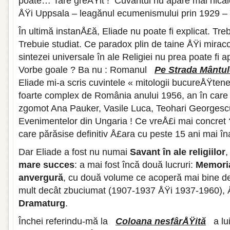
poate… Tare greÅŸit ! Cuvântul nu apare mai nicăie
ÅŸi Uppsala – leagănul ecumenismului prin 1929 – î
În ultimă instanÅ£ă, Eliade nu poate fi explicat. Trebu
Trebuie studiat. Ce paradox plin de taine ÅŸi miraco
sintezei universale în ale Religiei nu prea poate fi a
Vorbe goale ? Ba nu : Romanul
Pe Strada Mântu
Eliade mi-a scris cuvintele « mitologii bucureÅŸten
foarte complex de România anului 1956, an în care
zgomot Ana Pauker, Vasile Luca, Teohari Georges
Evenimentelor din Ungaria ! Ce vreÅ£i mai concret 
care părăsise definitiv Å£ara cu peste 15 ani mai în
Dar Eliade a fost nu numai
Savant în ale religiilor
,
mare succes
: a mai fost încă două lucruri:
Memoria
anvergură
, cu două volume ce acoperă mai bine d
mult decât zbuciumat (1907-1937 ÅŸi 1937-1960), Å
Dramaturg
.
Închei referindu-mă la
Coloana nesfârÅŸită
a lu