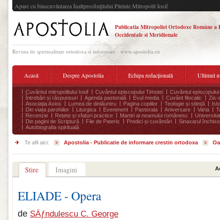
Apare cu binecuvântarea Înaltpresfinţitului Părinte Mitropolit Iosif
Publicatia Mitropoliei Ortodoxe Române a 
Occidentale si Meridionale
Revista de spiritualitate ortodoxa si informare - www.apostolia.eu
Acasă
Despre Apostolia
Echipa redacțională
Ultimul 
Cuvântul mitropolitului Iosif
Cuvântul episcopului Timotei
Cuvântul episcopului
Întrebări și răspunsuri
Agenda pastorală
Evul media
Cuvânt filocalic
Zis-
Asociația Axios
Lumea de dinlăuntru
Pagina copiilor
Teologie și stiință
Ist
Din viața parohiilor
Liturgica
Eveniment
Pastorala
Aniversare
Varia
T
Recenzie
Rețete și sfaturi practice
Martiri ai neamului românesc
Universita
Din pagini de Scriptură
File de Pateric
Predici și cuvântări
Sinaxarul închisor
Autobiografia spirituală
Te afli aici:
Apostolia - Publicatie de informare crestin ortodoxa
Oa
Stire
Imagini
A
ELIADE - Opera
de
SÄƒndulescu C. George