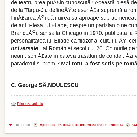
de teatru prea puÅ£in cunoscută ! Această piesă de
de la Târgu-Jiu defineÅŸte esenÅ£a supremă a româ
fiinÅ£area ÅŸi dăinuirea sa aproape supraomenea
de ani. Piesa lui Eliade, despre un parizian bine 
BrâncuÅŸi, scrisă la Chicago în 1970, publicată l
personalitatea lui Eliade ca filozof al culturii, ÅŸi ce
universale
al României secolului 20. Chinurile de 
neam, schiÅ£ate în câteva trăsături de condei. Åži 
paradoxul suprem ?
Mai totul a fost scris pe rom
C. George SÄ‚NDULESCU
Printeaza articolul
Te afli aici:
Apostolia - Publicatie de informare crestin ortodoxa
Oa