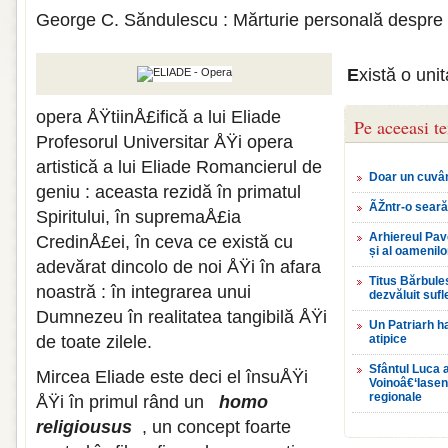
George C. Săndulescu : Mărturie personală despre 
E
xistă o uni
opera ÅŸtiinÅ£ifică a lui Eliade
Pe aceeasi t
Profesorul Universitar ÅŸi opera
artistică a lui Eliade Romancierul de
Doar un cuvâ
geniu : aceasta rezidă în primatul
ÃŽntr-o seară
Spiritului, în supremaÅ£ia
Arhiereul Pave
CredinÅ£ei, în ceva ce există cu
și al oamenilo
adevărat dincolo de noi ÅŸi în afara
Titus Bărbule
noastră : în integrarea unui
dezvăluit sufle
Dumnezeu în realitatea tangibilă ÅŸi
Un Patriarh h
de toate zilele.
atipice
Sfântul Luca a
Mircea Eliade este deci el însuÅŸi
Voinoâ€‘Iasene
regionale
ÅŸi în primul rând un
homo
religiousus
, un concept foarte