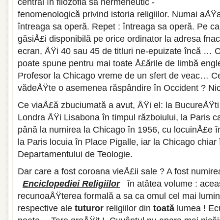
central în filozofia sa hermeneutic -
fenomenologică privind istoria religiilor. Numai aÅŸ
întreaga sa operă. Repet : întreaga sa operă. Pe car
găsiÅ£i disponibilă pe orice ordinator la adresa fnac
ecran, ÅŸi 40 sau 45 de titluri ne-epuizate încă …
poate spune pentru mai toate Å£ările de limbă engl
Profesor la Chicago vreme de un sfert de veac… Ce
vădeÅŸte o asemenea răspândire în Occident ? Nici
Ce viaÅ£ă zbuciumată a avut, ÅŸi el: la BucureÅŸti în
Londra ÅŸi Lisabona în timpul războiului, la Paris ca 
până la numirea la Chicago în 1956, cu locuinÅ£e 
la Paris locuia în Place Pigalle, iar la Chicago chiar
Departamentului de Teologie.
Dar care a fost coroana vieÅ£ii sale ? A fost numire
Enciclopediei Religiilor
în atâtea volume : aceas
recunoaÅŸterea formală a sa ca omul cel mai luminat 
respective ale
tuturor
religiilor din
toată
lumea ! Ec