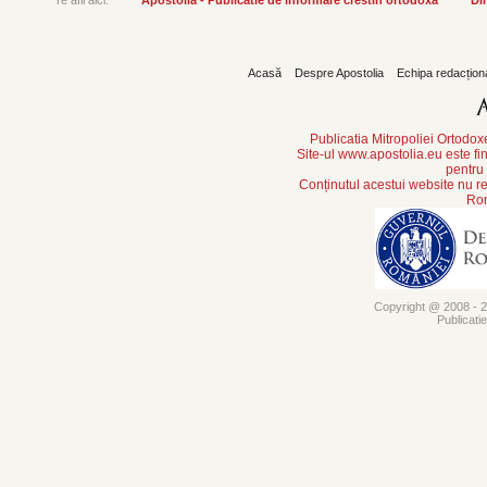
Te afli aici:
Apostolia - Publicatie de informare crestin ortodoxa
Din
Acasă
Despre Apostolia
Echipa redacțion
Publicatia Mitropoliei Ortodo
Site-ul www.apostolia.eu este
pentru
Conținutul acestui website nu re
Rom
Copyright @ 2008 - 20
Publicati