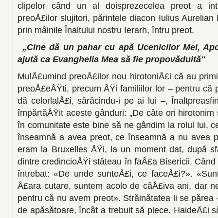
clipelor când un al doisprezecelea preot a intr
preoÅ£ilor slujitori, părintele dia­con Iulius Aurelian
prin mâinile Înaltului nostru Ierarh, întru preot.
„Cine dă un pahar cu apă Ucenicilor Mei, Apos
ajută ca Evanghelia Mea să fie propovăduită"
MulÅ£umind preoÅ£ilor nou hirotoniÅ£i că au primit
preoÅ£eÅŸti, precum ÅŸi familiilor lor – pentru că pr
dă celorlalÅ£i, sărăcindu-i pe ai lui –, Înaltpreasfi
împărtăÅŸit aceste gânduri: „De câte ori hirotonim
în comu­nitate este bine să ne gândim la rolul lui, c
înseamnă a avea preot, ce înseamnă a nu avea pr
eram la Bruxelles ÅŸi, la un moment dat, după sfâ
dintre credincioÅŸi stăteau în faÅ£a Bisericii. Când
întrebat: «De unde sunteÅ£i, ce fa­ceÅ£i?». «Sun
Å£ara cu­tare, suntem acolo de câÅ£iva ani, dar 
pentru că nu avem preot». Străinătatea li se părea –
de apăsătoare, încât a trebuit să plece. HaideÅ£i 