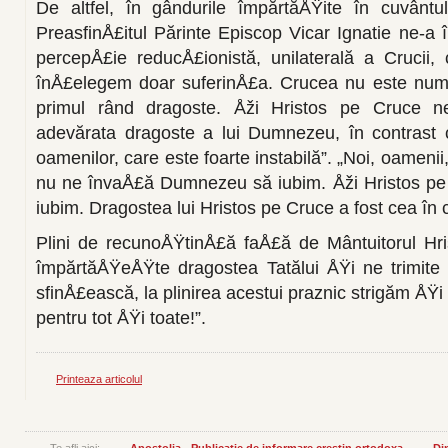
De altfel, în gândurile împărtăÅŸi­te în cuvântu
PreasfinÅ£itul Părinte Episcop Vicar Ignatie ne-
percepÅ£ie reducÅ£ionistă, unilaterală a Crucii,
înÅ£elegem doar suferinÅ£a. Crucea nu este numai
primul rând dragoste. Åži Hristos pe Cruce n
adevărata dragoste a lui Dumnezeu, în contrast 
oameni­lor, care este foarte instabilă”. „Noi, oamen
nu ne învaÅ£ă Dumnezeu să iubim. Åži Hristos pe
iubim. Dragostea lui Hristos pe Cruce a fost cea în c
Plini de recunoÅŸtinÅ£ă faÅ£ă de Mântuitorul Hr
împărtăÅŸeÅŸte dragostea Tatălui ÅŸi ne tri­mite
sfinÅ£ească, la plinirea acestui praznic strigăm ÅŸ
pentru tot ÅŸi toate!”.
Printeaza articolul