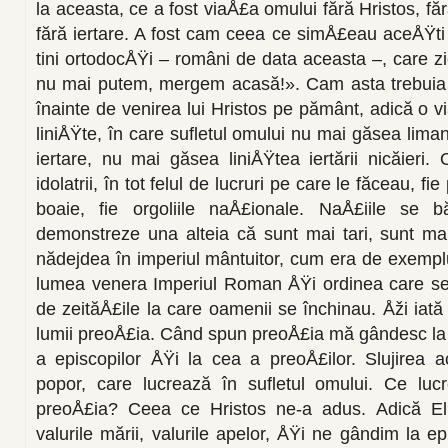
la aceasta, ce a fost viaÅ£a omului fără Hristos, f
fără iertare. A fost cam ceea ce simÅ£eau aceÅŸt
tini ortodocÅŸi – români de data aceasta –, care z
nu mai putem, mergem acasă!». Cam asta trebuia s
înainte de venirea lui Hristos pe pământ, adică o 
li­niÅŸte, în care sufletul omului nu mai găsea li­m
iertare, nu mai găsea liniÅŸtea iertării nicăieri.
idolatrii, în tot felul de lucruri pe care le făceau, fie 
boaie, fie orgoliile naÅ£ionale. NaÅ£iile se 
demonstreze una alteia că sunt mai tari, sunt m
nădejdea în imperiul mân­tuitor, cum era de exemp
lumea venera Imperiul Roman ÅŸi ordinea care se 
de zeităÅ£ile la care oamenii se închinau. Åži iată
lumii preoÅ£ia. Când spun preoÅ£ia mă gândesc la t
a episcopilor ÅŸi la cea a preoÅ£ilor. Slujirea 
popor, care lucrează în sufletul omului. Ce lu­c
preoÅ£ia? Ceea ce Hristos ne-a adus. Adică El a 
valurile mării, valurile apelor, ÅŸi ne gân­dim la e