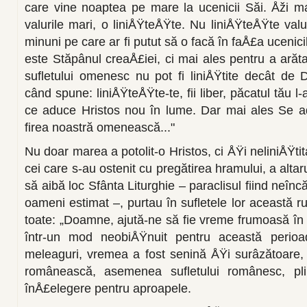
care vine noaptea pe mare la ucenicii Săi. Åži mar
valurile mari, o liniÅŸteÅŸte. Nu liniÅŸteÅŸte valu
mi­nuni pe care ar fi putut să o facă în faÅ£a uce­nici
este Stăpânul creaÅ£iei, ci mai ales pentru a arăta 
sufletului omenesc nu pot fi li­niÅŸtite decât d
când spune: liniÅŸteÅŸte-te, fii liber, păcatul tău 
ce aduce Hristos nou în lume. Dar mai ales Se ad
firea noastră omenească..."
Nu doar marea a potolit-o Hristos, ci ÅŸi neliniÅŸti
cei care s-au ostenit cu pregătirea hramului, a alta­
să aibă loc Sfânta Liturghie – paraclisul fiind neîn
oameni estimat –, pur­tau în sufletele lor această r
toate: „Doamne, ajută-ne să fie vreme frumoasă în 
într-un mod neobiÅŸnuit pentru această perio
meleaguri, vremea a fost seni­nă ÅŸi surâzătoare
românească, asemenea sufletu­lui românesc, p
înÅ£elegere pentru aproapele.