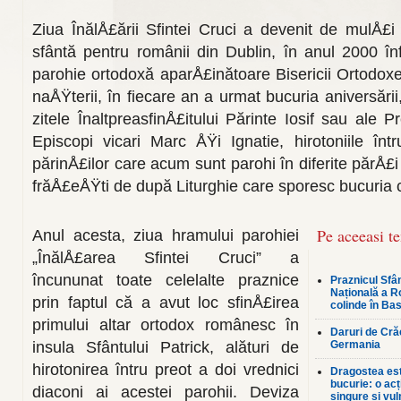
Ziua ÎnălÅ£ării Sfintei Cruci a deve­nit de mulÅ£i 
sfântă pentru românii din Dublin, în anul 2000 în
parohie ortodoxă aparÅ£inătoare Bisericii Ortodo
naÅŸterii, în fiecare an a urmat bu­curia aniversării,
zitele ÎnaltpreasfinÅ£itului Părinte Iosif sau ale P
Episcopi vicari Marc ÅŸi Ignatie, hirotoniile în
părinÅ£ilor care acum sunt parohi în diferite părÅ£i
frăÅ£eÅŸti de după Liturghie care sporesc bucuria 
Pe aceeasi t
Anul acesta, ziua hramului parohi­ei
„ÎnălÅ£area Sfintei Cruci” a
încununat toate celelalte praznice
Praznicul Sfân
Națională a R
prin faptul că a avut loc sfinÅ£irea
colinde în Bas
primului altar orto­dox românesc în
Daruri de Crăc
insula Sfântului Patrick, alături de
Germania
hirotonirea întru preot a doi vrednici
Dragostea est
bucurie: o ac
diaconi ai acestei parohii. Deviza
singure și vul