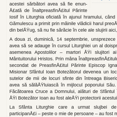
acestei sărbători avea să fie enun­
Å£ată de ÎnaltpreasfinÅ£itul Părinte
Iosif în Liturghia oficiată în ajunul hramu­lui, câ
Gămulescu a primit prin mâinile vlădi­cii harul preo
din belÅŸug, să nu fie sărăcie în cele ale slujirii aici,
A doua zi, duminică, 14 septembrie, unsprezece p
avea să se adauge în cursul Liturghiei un al doi­s
asemenea Apostolilor – martori ÅŸi slujitori ai 
Mântuitorului Hristos. Prin mâna ÎnaltpreasfinÅ£itului
secondat de PreasfinÅ£itul Părinte Episcop Ignat
Misionar Sfântul Ioan Botezătorul deve­nea un lo
sutelor de mii de locuri sfinte din întreaga Bis
avea să sălăÅŸluiască în mijlocul poporului Său.
Făcătoarea Cruce a Domnului, ală­turi de Sfântul 
ÅŸi Botezător Ioan au fost aleÅŸi protectorii aces­tu
La Sfânta Liturghie care a urmat sluj­bei de
participanÅ£i – peste o mie de persoane – au fost mar