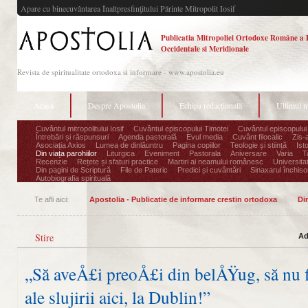
Apare cu binecuvântarea Înaltpresfinţitului Părinte Mitropolit Iosif
Publicatia Mitropoliei Ortodoxe Române a 
Occidentale si Meridionale
Revista de spiritualitate ortodoxa si informare - www.apostolia.eu
Acasă
Despre Apostolia
Echipa redacțională
Ultimul 
Cuvântul mitropolitului Iosif
Cuvântul episcopului Timotei
Cuvântul episcopului
Întrebări și răspunsuri
Agenda pastorală
Evul media
Cuvânt filocalic
Zis-
Asociația Axios
Lumea de dinlăuntru
Pagina copiilor
Teologie și stiință
Ist
Din viața parohiilor
Liturgica
Eveniment
Pastorala
Aniversare
Varia
T
Recenzie
Rețete și sfaturi practice
Martiri ai neamului românesc
Universita
Din pagini de Scriptură
File de Pateric
Predici și cuvântări
Sinaxarul închisor
Autobiografia spirituală
Te afli aici:
Apostolia - Publicatie de informare crestin ortodoxa
Din
Stire
Ad
„Să aveÅ£i preoÅ£i din belÅŸug, să nu fi
ale slujirii aici, la Dublin!”