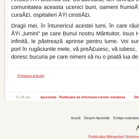
comunitatea aceasta ucenici buni, oameni frumoÅŸi
cu­raÅ£i, ospitalieri ÅŸi cinstiÅ£i.
Dragii mei, în întunericul acestei lumi, în care rău
ÅŸi „lumini” pe care Bunul nostru Mântuitor, Iisus H
infinită, le păstrează aprinse pentru lume. Voi su
port în rugăciunile mele, vă preÅ£uiesc, vă iu­bes
doresc bucuria pe care nimeni să nu o poată lua de 
Printeaza articolul
Te afli aici:
Apostolia - Publicatie de informare crestin ortodoxa
Din
Acasă
Despre Apostolia
Echipa redacțion
Publicatia Mitropoliei Ortodo