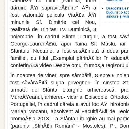
cateheza cu titlul: „Familia, între
dăruire ÅŸi supravieÅ£uire” ÅŸi a
Dragostea est
bucurie: o ac
fost vizionată pelicula ViaÅ£a ÅŸi
singure și vul
minunile Sf. Dimitrie cel Nou,
realizată de Trinitas TV. Duminică, 3
noiembrie, în cadrul Sfintei Liturghii, a fost săv
George-LaurenÅ£iu, apoi Taina Sf. Maslu, iar 
Sfântului Nectarie, a fost susÅ£inută a doua par
familiei, cu titlul „Exemplul părin­Å£ilor în educa
conferinÅ£a video Despre omul frumos,a regizorulu
În noaptea de vineri spre sâmbătă, 8 spre 9 noiem
fost săvârÅŸită sluj­ba privegherii în cinstea Sf
urmată de Sfânta Liturghie arhierească, pr
MureÅŸeanul, arhiereu- vicar al Episcopiei Ortodo
Portugaliei, în cadrul căreia a avut loc ÅŸi hi­rotoni
Marian Mocanu, absolvent al FacultăÅ£ii de Teolo
promoÅ£ia 2013. La Sfânta Li­turghie au mai partic
(parohia „SfinÅ£ii Români" - Mostoles), Pr. Dor