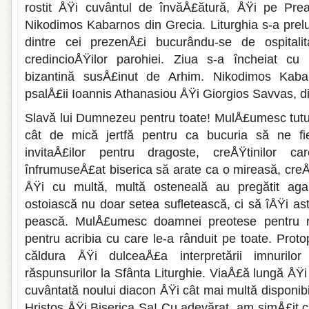
rostit ÅŸi cu­vântul de învăÅ£ătură, ÅŸi pe Prea
Nikodimos Kabarnos din Grecia. Liturghia s-a prelu
din­tre cei prezenÅ£i bucurându-se de ospitali
credincioÅŸilor parohiei. Ziua s-a încheiat c
bizantină susÅ£inut de Arhim. Nikodimos Kaba
psalÅ£ii Ioannis Athanasiou ÅŸi Giorgios Savvas, d
Slavă lui Dumnezeu pentru toate! MulÅ£umesc tutur
cât de mică jertfă pentru ca bucuria să ne f
invitaÅ£ilor pentru dragoste, creÅŸti­nilor c
înfrumuseÅ£at bise­rica să arate ca o mireasă, cre
ÅŸi cu multă, multă osteneală au pregă­tit aga
ostoiască nu doar se­tea sufletească, ci să îÅŸi a
pească. MulÅ£umesc doamnei preotese pentru r
pentru acribia cu care le-a rânduit pe toate. Protop
căldura ÅŸi dulceaÅ£a interpretării imnurilo
răspunsurilor la Sfânta Liturghie. ViaÅ£ă lungă ÅŸ
cuvântată noului diacon ÅŸi cât mai multă dis­ponibili
Hristos ÅŸi Biserica Sa! Cu adevărat, am simÅ£it c