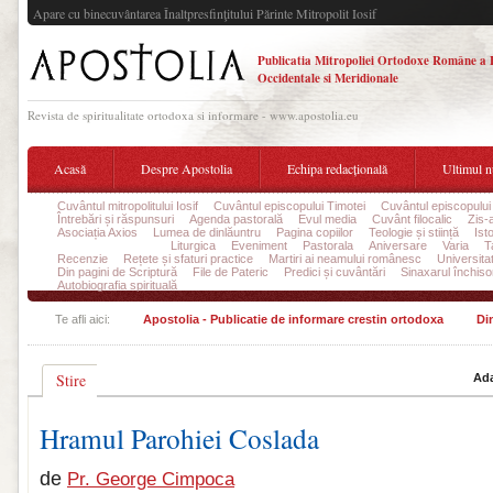
Apare cu binecuvântarea Înaltpresfinţitului Părinte Mitropolit Iosif
Publicatia Mitropoliei Ortodoxe Române a 
Occidentale si Meridionale
Revista de spiritualitate ortodoxa si informare - www.apostolia.eu
Acasă
Despre Apostolia
Echipa redacțională
Ultimul 
Cuvântul mitropolitului Iosif
Cuvântul episcopului Timotei
Cuvântul episcopului
Întrebări și răspunsuri
Agenda pastorală
Evul media
Cuvânt filocalic
Zis-
Asociația Axios
Lumea de dinlăuntru
Pagina copiilor
Teologie și stiință
Ist
Din viața parohiilor
Liturgica
Eveniment
Pastorala
Aniversare
Varia
T
Recenzie
Rețete și sfaturi practice
Martiri ai neamului românesc
Universita
Din pagini de Scriptură
File de Pateric
Predici și cuvântări
Sinaxarul închisor
Autobiografia spirituală
Te afli aici:
Apostolia - Publicatie de informare crestin ortodoxa
Din
Stire
Ada
Hramul Parohiei Coslada
de
Pr. George Cimpoca