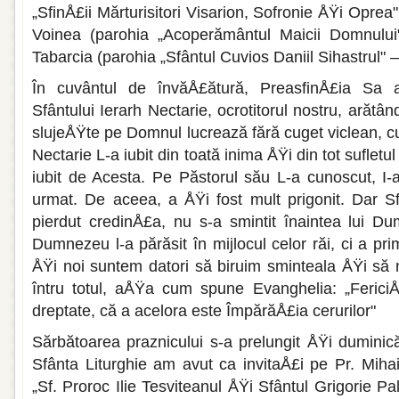
„SfinÅ£ii Mărturisitori Visarion, Sofronie ÅŸi Oprea
Voinea (parohia „Acoperământul Maicii Domnului"
Tabarcia (parohia „Sfântul Cuvios Daniil Sihastrul" – 
În cuvântul de învăÅ£ătură, PreasfinÅ£ia Sa a 
Sfântului Ierarh Nectarie, ocrotitorul nostru, arătând
slujeÅŸte pe Domnul lucrează fără cuget viclean, cu 
Nectarie L-a iubit din toa­tă inima ÅŸi din tot sufle
iubit de Acesta. Pe Păstorul său L-a cu­noscut, I-
urmat. De ace­ea, a ÅŸi fost mult prigonit. Dar S
pierdut credinÅ£a, nu s-a smintit înain­tea lui 
Dumnezeu l-a părăsit în mijlocul celor răi, ci a p
ÅŸi noi suntem datori să biru­im sminteala ÅŸi s
întru totul, aÅŸa cum spune Evanghelia: „FericiÅ
dreptate, că a acelora este ÎmpărăÅ£ia cerurilor"
Sărbătoarea praznicului s-a prelungit ÅŸi du­minic
Sfânta Liturghie am avut ca invitaÅ£i pe Pr. Mih
„Sf. Proroc Ilie Tesviteanul ÅŸi Sfântul Grigorie P