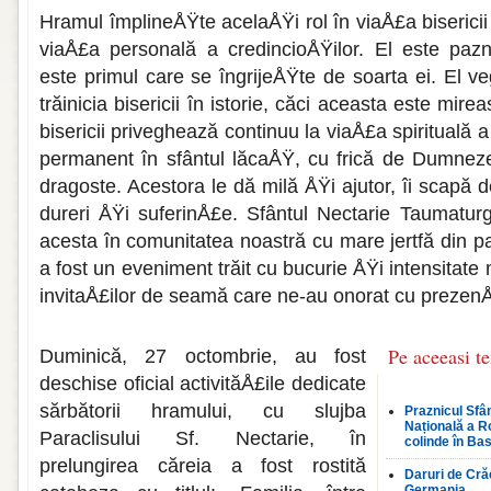
Hramul împlineÅŸte acelaÅŸi rol în viaÅ£a bisericii 
viaÅ£a persona­lă a credincioÅŸilor. El este paznicu
este primul care se îngri­jeÅŸte de soarta ei. El 
trăinicia bisericii în istorie, căci aceasta este mirea
bisericii priveghează continuu la viaÅ£a spirituală a
permanent în sfântul lăcaÅŸ, cu frică de Dumnez
dra­goste. Acestora le dă milă ÅŸi ajutor, îi scapă 
dureri ÅŸi suferinÅ£e. Sfântul Nectarie Taumaturgu
acesta în comunitatea noastră cu mare jertfă din pa
a fost un eveniment trăit cu bucurie ÅŸi intensitat
invitaÅ£ilor de seamă care ne-au onorat cu prezenÅ
Pe aceeasi t
Duminică, 27 octombrie, au fost
deschise oficial activităÅ£ile dedicate
sărbătorii hramului, cu slujba
Praznicul Sfân
Națională a R
Paraclisului Sf. Nectarie, în
colinde în Bas
prelungirea căreia a fost rostită
Daruri de Crăc
Germania