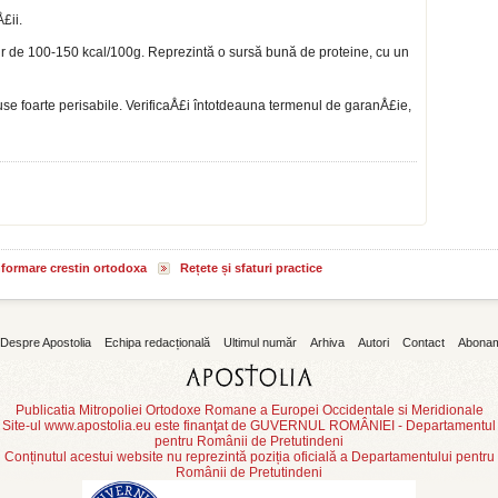
£ii.
jur de 100-150 kcal/100g. Reprezintă o sur­să bună de proteine, cu un
se foarte perisabile. VerificaÅ£i întotdeauna termenul de garanÅ£ie,
informare crestin ortodoxa
Rețete și sfaturi practice
Despre Apostolia
Echipa redacțională
Ultimul număr
Arhiva
Autori
Contact
Abona
Publicatia Mitropoliei Ortodoxe Romane a Europei Occidentale si Meridionale
Site-ul www.apostolia.eu este finanţat de GUVERNUL ROMÂNIEI - Departamentul
pentru Românii de Pretutindeni
Conținutul acestui website nu reprezintă poziția oficială a Departamentului pentru
Românii de Pretutindeni