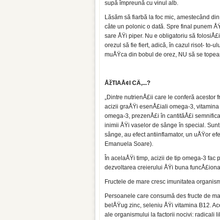
supă împreună cu vinul alb.
Lăsăm să fiarbă la foc mic, amestecând din 
câte un polonic o dată. Spre final punem ÅŸ
sare ÅŸi piper. Nu e obligatoriu să folosiÅ£
orezul să fie fiert, adică, în cazul risot- t
muÅŸca din bobul de orez, NU să se topeasc
ÅžTIAÅ¢I CÄ‚...?
„Dintre nutrienÅ£ii care le conferă acestor 
acizii graÅŸi esenÅ£iali omega-3, vitamina B
omega-3, prezenÅ£i în cantităÅ£i semnificat
inimii ÅŸi vaselor de sânge în spe­cial. Sun
sânge, au efect antiinflamator, un uÅŸor efec
Emanuela Soare).
În acelaÅŸi timp, acizii de tip omega-3 fac 
dezvoltarea creieru­lui ÅŸi buna funcÅ£iona
Fructele de mare cresc imunitatea orga­nism
Persoanele care consumă des fructe de mar
belÅŸug zinc, seleniu ÅŸi vita­mina B12. Ac
ale orga­nismului la factorii nocivi: radicali li