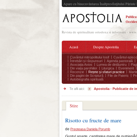
Apare cu binecuvântarea Înaltpresfinţitului Părinte 
Publica
Occiden
Revista de spiritualitate ortodoxa si informare - www
Acasă
Despre Apostolia
Ec
Cuvântul mitropolitului Iosif
Cuvântul episco
Întrebări și răspunsuri
Agenda pastorală
Asociația Axios
Lumea de dinlăuntru
Pagi
Din viața parohiilor
Liturgica
Eveniment
Recenzie
Rețete și sfaturi practice
Marti
Din pagini de Scriptură
File de Pateric
Pr
Autobiografia spirituală
Te afli aici:
Apostolia - Publicatie de 
Stire
Risotto cu fructe de mare
de
Preoteasa Daniela Porumb
Gustul aparte, cantitatea mare de nutrienÅ£