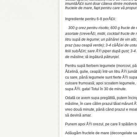
imunităÅ£ii sunt doar câteva dintre motivele
fructele de mare, fapt pentru care vă prop
Ingrediente pentru 6-8 porÅ£ii:
300 g orez pentru risotto; 600 g fructe de
asortate (creveÅ£i, midii, cocktail fructe de
litru supă de legume; un păhărel de vin alb; 
praz (sau ceapă verde); 3-4 căÅ£ei de ustur
felii subÅ£iri; sare ÅŸi piper după gust; 3-4 
de măsline; tâ legătură pătrunjel.
Pentru supă fierbem legumele (morcovi, pă
Å£elină, gulie, ceapă) într-un litru ÅŸi ju­m
cu sare, până legumele sunt fierte ÅŸi supa
culoare frumoasă; apoi scoatem legumele,
supa ÅŸi. gata! Totul în 30 de minute.
Odată ce avem supa pregătită, putem încing
măsline, în care călim prazul tăiat mărunt ÅŸ
vreo două minute, până când prazul e moal
să devină amar.
Punem apoi ÅŸi orezul, pe care îl spălăm bi
Adăugăm fructele de mare (decongelate sa