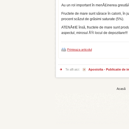
Au un rol important în menÅ£inerea greutăÅ
Fructele de mare sunt sărace în calorii, în 
procent scăzut de grăsimi saturate (5%).
ATENÅ¢IE însă, fructele de mare sunt pro­du
aspectul, mirosul ÅŸi lo­cul de depozitare!!!
Printeaza articolul
Te afli aici:
Apostolia - Publicatie de 
Acasă