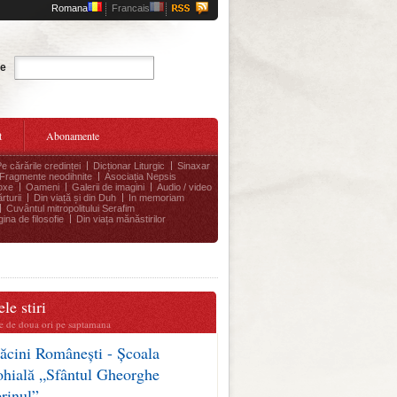
Romana
Francais
Cauta
te
t
Abonamente
Pe cărările credinței
Dicționar Liturgic
Sinaxar
Fragmente neodihnite
Asociația Nepsis
oxe
Oameni
Galerii de imagini
Audio / video
rturii
Din viață și din Duh
In memoriam
Cuvântul mitropolitului Serafim
ina de filosofie
Din viața mănăstirilor
le stiri
te de doua ori pe saptamana
ăcini Românești - Școala
ohială „Sfântul Gheorghe
erinul”