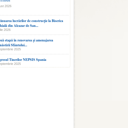
ust 2026
inuarea lucrărilor de construcție la Biserica
hială din Alcazar de San...
lie 2026
uă etapă în renovarea și amenajarea
ăstirii Sfântului...
eptembrie 2025
resul Tinerilor NEPSIS Spania
eptembrie 2025