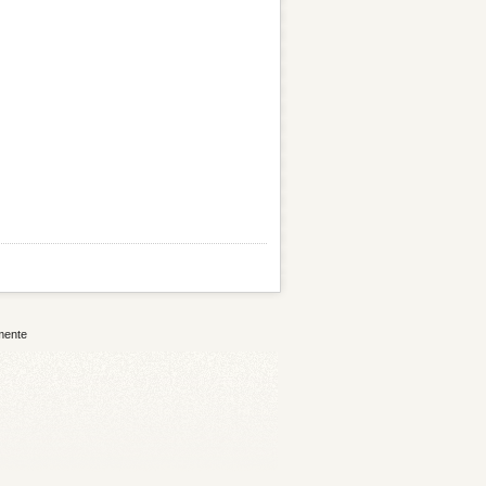
mente