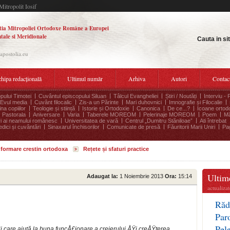
Mitropolit Iosif
tia Mitropoliei Ortodoxe Române a Europei
tale si Meridionale
Cauta in si
.apostolia.eu
hipa redacțională
Ultimul număr
Arhiva
Autori
Contac
pului Timotei
Cuvântul episcopului Siluan
Tâlcul Evangheliei
Știri / Noutăți
Interviu - 
Evul media
Cuvânt filocalic
Zis-a un Părinte
Mari duhovnici
Imnografie și Filocalie
na copiilor
Teologie și stiință
Istorie și Ortodoxie
Canonica
De ce...?
Icoane ortod
Pastorala
Aniversare
Varia
Taberele MOREOM
Pelerinaje MOREOM
Poem
Mă
ri ai neamului românesc
Universitatea de vară
Centrul „Dumitru Stăniloae”
Ati întrebat
edici și cuvântări
Sinaxarul închisorilor
Comunicate de presă
Făuritorii Marii Uniri
Pag
informare crestin ortodoxa
Rețete și sfaturi practice
Ultime
Adaugat la:
1 Noiembrie 2013
Ora:
15:14
actualiza
Răd
Par
Pel
i care ajută la buna funcÅ£ionare a creierului ÅŸi creÅŸterea