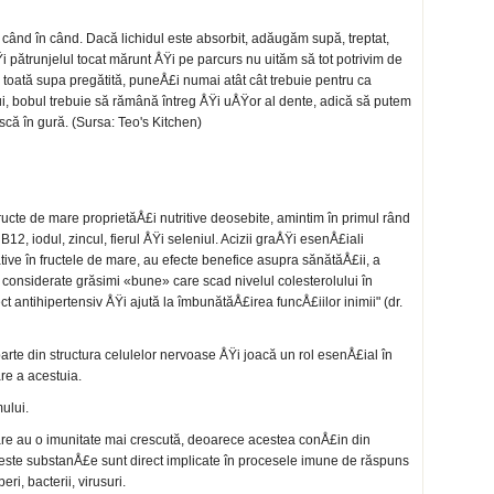
când în când. Dacă lichidul este absorbit, adă­ugăm supă, treptat,
i pătrunjelul tocat mărunt ÅŸi pe parcurs nu uităm să tot potrivim de
i toată supa pregătită, puneÅ£i numai atât cât trebuie pen­tru ca
o-ului, bobul trebuie să rămână întreg ÅŸi uÅŸor al dente, adică să putem
ă în gură. (Sursa: Teo's Kitchen)
fructe de mare proprietăÅ£i nutritive deosebite, amintim în primul rând
12, iodul, zincul, fierul ÅŸi seleniul. Acizii graÅŸi esenÅ£iali
ive în fructele de mare, au efecte benefice asu­pra sănătăÅ£ii, a
t considerate grăsimi «bune» care scad nivelul colestero­lului în
t antihipertensiv ÅŸi ajută la îmbunătăÅ£irea funcÅ£iilor inimii" (dr.
parte din structu­ra celulelor nervoase ÅŸi joacă un rol esenÅ£ial în
re a acestuia.
ului.
e au o imunitate mai crescută, deoarece acestea conÅ£in din
este substanÅ£e sunt direct impli­cate în procesele imune de răspuns
beri, bacterii, virusuri.