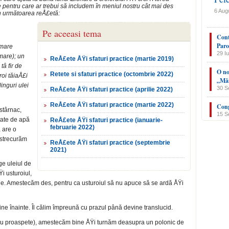
 pentru care ar trebui să includem în me­niul nostru cât mai des
6 Aug
un următoarea reÅ£etă:
Pe aceeasi tema
Cont
Paro
 mare
29 Iu
 mare); un
ReÅ£ete ÅŸi sfaturi practice (martie 2019)
tâ fir de
O no
Retete si sfaturi practice (octombrie 2022)
oi tăiaÅ£i
„Măn
linguri ulei
30 S
ReÅ£ete ÅŸi sfaturi practice (aprilie 2022)
ReÅ£ete ÅŸi sfaturi practice (martie 2022)
Cong
stârnac,
15 S
ătate de apă
ReÅ£ete ÅŸi sfaturi practice (ianuarie-
februarie 2022)
 are o
 strecurăm
ReÅ£ete ÅŸi sfaturi practice (septembrie
2021)
e uleiul de
i usturoiul,
e. Amestecăm des, pentru ca usturoiul să nu apuce să se ardă ÅŸi
ne înainte. Îl călim împreună cu prazul până de­vine translucid.
u proaspete), amestecăm bine ÅŸi turnăm deasu­pra un polonic de