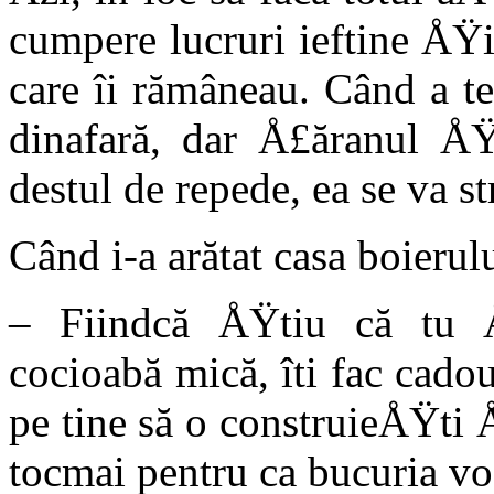
cumpere lucruri ieftine ÅŸi
care îi rămâneau. Când a te
dinafară, dar Å£ăranul ÅŸ
destul de repede, ea se va st
Când i-a arătat casa boierulu
– Fiindcă ÅŸtiu că tu Å
cocioabă mică, îti fac cadou
pe tine să o construieÅŸti 
tocmai pentru ca bucuria voa