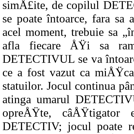
simÅ£ite, de copilul DETEC
se poate în­toarce, fara sa
acel mo­ment, trebuie sa „
afla fi­ecare ÅŸi sa ra
DETECTIVUL se va întoarce 
ce a fost vazut ca miÅŸca 
statuilor. Jocul continua 
atinga umarul DETECTIVU
opreÅŸte, câÅŸtigator
DETECTIV; jocul poate 