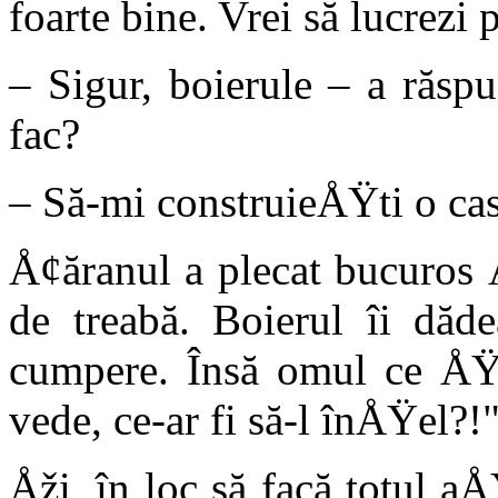
foarte bine. Vrei să lucrezi
– Sigur, boierule – a răsp
fac?
– Să-mi construieÅŸti o cas
Å¢ăranul a plecat bucuros Å
de treabă. Boierul îi dăde
cumpere. Însă omul ce Å
vede, ce-ar fi să-l înÅŸel?!
Åži, în loc să facă totul aÅ