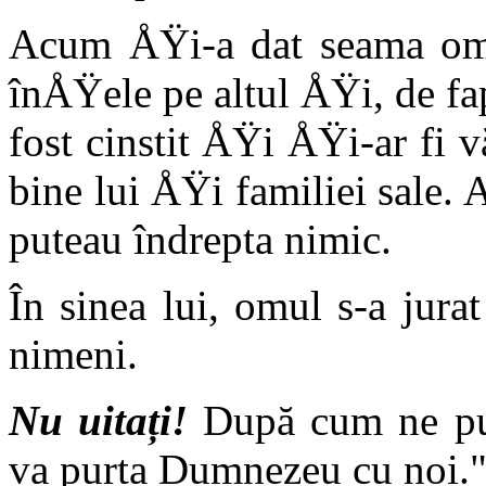
Acum ÅŸi-a dat seama omu
înÅŸele pe altul ÅŸi, de fap
fost cinstit ÅŸi ÅŸi-ar fi v
bine lui ÅŸi familiei sale. 
puteau îndrepta nimic.
În sinea lui, omul s-a jur
nimeni.
Nu uitați!
După cum ne pu
va purta Dumnezeu cu noi.