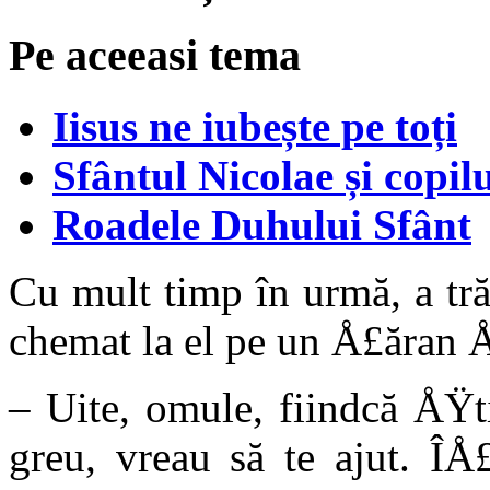
Pe aceeasi tema
Iisus ne iubește pe toți
Sfântul Nicolae și copilu
Roadele Duhului Sfânt
Cu mult timp în urmă, a trăi
chemat la el pe un Å£ăran Å
– Uite, omule, fiindcă ÅŸt
greu, vreau să te ajut. Î