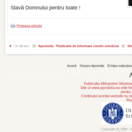
Slavă Domnului pentru toate !
Printeaza articolul
Te afli aici:
Apostolia - Publicatie de informare crestin ortodoxa
Din
Acasă
Despre Apostolia
Echipa redacțion
Publicatia Mitropoliei Ortodo
Site-ul www.apostolia.eu este
pentru
Conținutul acestui website nu re
Rom
Copyright @ 2008 - 20