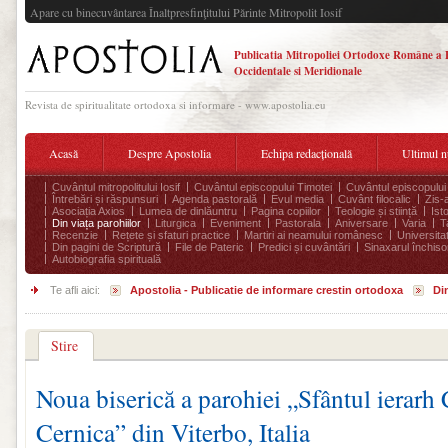
Apare cu binecuvântarea Înaltpresfinţitului Părinte Mitropolit Iosif
Publicatia Mitropoliei Ortodoxe Române a 
Occidentale si Meridionale
Revista de spiritualitate ortodoxa si informare - www.apostolia.eu
Acasă
Despre Apostolia
Echipa redacțională
Ultimul 
Cuvântul mitropolitului Iosif
Cuvântul episcopului Timotei
Cuvântul episcopului
Întrebări și răspunsuri
Agenda pastorală
Evul media
Cuvânt filocalic
Zis-
Asociația Axios
Lumea de dinlăuntru
Pagina copiilor
Teologie și stiință
Ist
Din viața parohiilor
Liturgica
Eveniment
Pastorala
Aniversare
Varia
T
Recenzie
Rețete și sfaturi practice
Martiri ai neamului românesc
Universita
Din pagini de Scriptură
File de Pateric
Predici și cuvântări
Sinaxarul închisor
Autobiografia spirituală
Te afli aici:
Apostolia - Publicatie de informare crestin ortodoxa
Din
Stire
Noua biserică a parohiei „Sfântul ierarh 
Cernica” din Viterbo, Italia