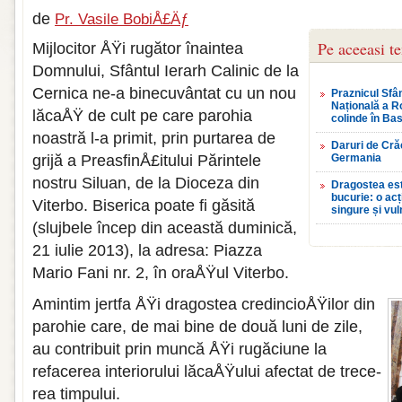
de
Pr. Vasile BobiÅ£Äƒ
Pe aceeasi t
Mijlocitor ÅŸi rugător înaintea
Domnului, Sfântul Ierarh Calinic de la
Cernica ne-a bi­necuvântat cu un nou
Praznicul Sfân
Națională a R
lăcaÅŸ de cult pe care parohia
colinde în Bas
noastră l-a primit, prin purtarea de
Daruri de Crăc
grijă a PreasfinÅ£itului Părintele
Germania
nostru Siluan, de la Dioceza din
Dragostea est
bucurie: o ac
Viterbo. Biserica poate fi găsită
singure și vul
(slujbele încep din această duminică,
21 iulie 2013), la adresa: Piazza
Mario Fani nr. 2, în oraÅŸul Viterbo.
Amintim jertfa ÅŸi dragostea credincioÅŸilor din
parohie care, de mai bine de două luni de zile,
au contribuit prin muncă ÅŸi rugăciune la
refacerea interiorului lăcaÅŸului afectat de trece­
rea timpului.