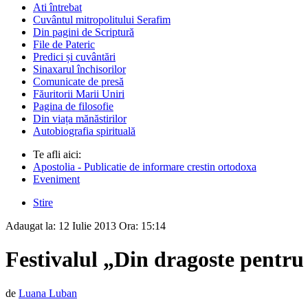
Ati întrebat
Cuvântul mitropolitului Serafim
Din pagini de Scriptură
File de Pateric
Predici și cuvântări
Sinaxarul închisorilor
Comunicate de presă
Făuritorii Marii Uniri
Pagina de filosofie
Din viața mănăstirilor
Autobiografia spirituală
Te afli aici:
Apostolia - Publicatie de informare crestin ortodoxa
Eveniment
Stire
Adaugat la:
12 Iulie 2013
Ora:
15:14
Festivalul „Din dragoste pentru
de
Luana Luban