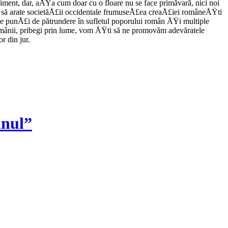
niment, dar, aÅŸa cum doar cu o floare nu se face primăvară, nici noi
ă arate so­cietăÅ£ii occidentale frumuseÅ£ea creaÅ£iei româ­neÅŸti
­ne punÅ£i de pătrundere în sufletul poporului român ÅŸi multiple
 românii, pribegi prin lume, vom ÅŸti să ne promovăm adevăratele
r din jur.
inul”