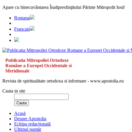
Apare cu binecuvântarea Înaltpresfinţitului Părinte Mitropolit Iosif
Romana
Francais
Publicatia Mitropoliei Ortodoxe
Române a Europei Occidentale si
Meridionale
Revista de spiritualitate ortodoxa si informare - www.apostolia.eu
Cauta in site
Cauta
Acasă
Despre Apostolia
Echipa redacțională
Ultimul număr