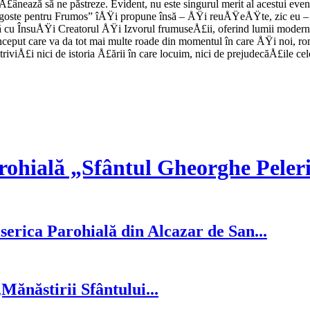
£ânea­ză să ne păstreze. Evident, nu este singurul merit al acestui eve
agoste pentru Frumos” îÅŸi propune însă – ÅŸi reuÅŸeÅŸte, zic eu – s
ndă cu ÎnsuÅŸi Creato­rul ÅŸi Izvorul frumuseÅ£ii, oferind lumii moder
un început care va da tot mai multe roade din momentul în care ÅŸi noi,
striviÅ£i nici de istoria Å£ării în care locuim, nici de prejudecăÅ£ile celo
rohială „Sfântul Gheorghe Peler
serica Parohială din Alcazar de San...
ănăstirii Sfântului...