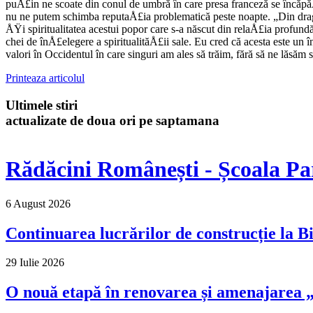
puÅ£in ne scoate din conul de umbră în care presa franceză se încăpăÅ
nu ne putem schimba reputaÅ£ia problematică pes­te noapte. „Din dr
ÅŸi spiritualitatea acestui popor care s-a născut din relaÅ£ia profu
chei de înÅ£elegere a spiritu­alităÅ£ii sale. Eu cred că acesta este 
valori în Oc­cidentul în care singuri am ales să trăim, fără să ne lăsăm 
Printeaza articolul
Ultimele stiri
actualizate de doua ori pe saptamana
Rădăcini Românești - Școala Pa
6 August 2026
Continuarea lucrărilor de construcție la Bi
29 Iulie 2026
O nouă etapă în renovarea și amenajarea „M