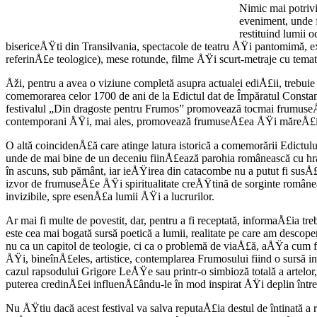
Nimic mai potrivi
eveniment, unde f
restituind lumii 
bisericeÅŸti din Transilvania, spectacole de tea­tru ÅŸi pantomimă, ex
referinÅ£e teologice), mese rotunde, filme ÅŸi scurt-metraje cu temati
Åži, pentru a avea o viziune completă asu­pra actualei ediÅ£ii, trebuie 
comemorarea celor 1700 de ani de la Edictul dat de Împăratul Constantin
festivalul „Din dragoste pentru Frumos” promovează tocmai frumuseÅ£ea
contemporani ÅŸi, mai ales, promovează frumu­seÅ£ea ÅŸi măreÅ£ia real
O altă coincidenÅ£ă care atinge latura isto­rică a comemorării Edictului 
unde de mai bine de un deceniu fiinÅ£ează parohia ro­mânească cu h
în ascuns, sub pământ, iar ieÅŸirea din catacombe nu a putut fi susÅ£i
izvor de frumu­seÅ£e ÅŸi spiritualitate creÅŸtină de sorginte româneasc
invizibile, spre esenÅ£a lumii ÅŸi a lucrurilor.
Ar mai fi multe de povestit, dar, pentru a fi receptată, informaÅ£ia tr
este cea mai bogată sursă poetică a lumii, realitate pe care am des­cope
nu ca un capitol de teologie, ci ca o problemă de viaÅ£ă, aÅŸa cum fr
ÅŸi, bineînÅ£eles, artistice, contemplarea Frumosului fiind o sur­să in
cazul rapsodului Grigore LeÅŸe sau printr-o simbioză totală a artelor,
puterea credinÅ£ei influenÅ£ându-le în mod inspirat ÅŸi deplin în­tr
Nu ÅŸtiu dacă acest festival va salva reputa­Å£ia destul de întinată 