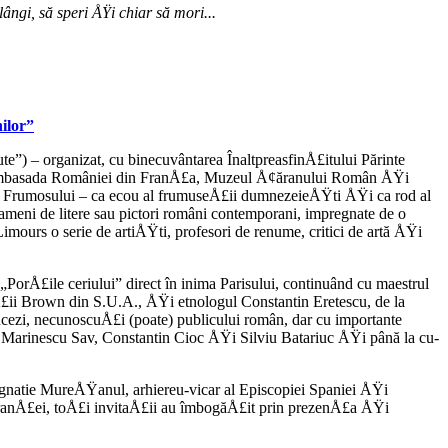
ângi, să speri ÅŸi chiar să mori...
nilor”
e”) – organizat, cu binecu­vântarea ÎnaltpreasfinÅ£itului Părinte
 Am­basada României din FranÅ£a, Muzeul Å¢ăranu­lui Român ÅŸi
tarea Frumosului – ca ecou al frumuse­Å£ii dumnezeieÅŸti ÅŸi ca rod al
 oameni de litere sau pictori ro­mâni contemporani, impregnate de o
Limours o se­rie de artiÅŸti, profesori de renume, critici de artă ÅŸi
„PorÅ£ile ceriului” direct în inima Parisului, con­tinuând cu maestrul
Å£ii Brown din S.U.A., ÅŸi etnologul Constantin Eretescu, de la
cezi, necunoscuÅ£i (poate) publicului român, dar cu importante
dra Marinescu Sav, Constantin Cioc ÅŸi Silviu Batariuc ÅŸi până la cu­
natie MureÅŸanul, arhiereu-vicar al Episcopiei Spaniei ÅŸi
FranÅ£ei, toÅ£i invi­taÅ£ii au îmbogăÅ£it prin prezenÅ£a ÅŸi