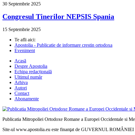
30 Septembrie 2025
Congresul Tinerilor NEPSIS Spania
15 Septembrie 2025
Te afli aici:
Apostolia - Publicatie de informare crestin ortodoxa
Eveniment
Acasă
Despre Apostolia
Echipa redacțională
Ultimul număr
Arhiva
Autori
Contact
Abonamente
Publicatia Mitropoliei Ortodoxe Romane a Europei Occidentale si Me
Site-ul www.apostolia.eu este finanţat de GUVERNUL ROMÂNIEI - 