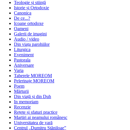
Teologie și stiință
Istorie și Ortodoxie
Canonica
De ce...?
Icoane ortodoxe
Oameni
Galerii de imagini
Audio / video
Din viața parohiilor
Liturgica
Eveniment
Pastorala
Aniversare
Varia
Taberele MOREOM
Pelerinaje MOREOM
Poem
Mărturii
Din viață și din Duh
In memoriam
Recenzie
Rețete și sfaturi practice
Martiri ai neamului românesc
Universitatea de vară
Centrul „Dumitru Stăniloae”