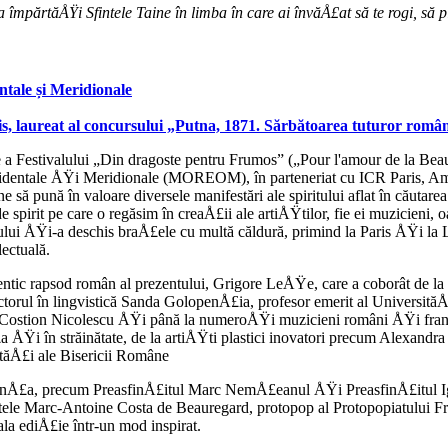
 împărtăÅŸi Sfintele Taine în limba în care ai învăÅ£at să te rogi, să pl
tale și Meridionale
ris, laureat al concursului „Putna, 1871. Sărbătoarea tuturor româ
e a Festivalului „Din dragoste pentru Frumos” („Pour l'amour de la Beaut
 Occidentale ÅŸi Meridionale (MOREOM), în parteneriat cu ICR Paris,
une să pună în valoare diversele manifestări ale spiritului aflat în cău
e spirit pe care o regăsim în creaÅ£ii ale artiÅŸtilor, fie ei muzicieni,
alului ÅŸi-a deschis braÅ£ele cu mul­tă căldură, primind la Paris ÅŸi la 
lectuală.
entic rapsod român al pre­zentului, Grigore LeÅŸe, care a coborât de la 
torul în lingvistică Sanda GolopenÅ£ia, profesor emerit al Universită
g Costion Nicolescu ÅŸi până la numeroÅŸi muzi­cieni români ÅŸi fran
a ÅŸi în străinătate, de la artiÅŸti plastici ino­vatori precum Alexan
ităÅ£i ale Bisericii Române
nÅ£a, precum PreasfinÅ£itul Marc NemÅ£eanul ÅŸi PreasfinÅ£itul Ig
intele Marc-Antoine Costa de Beauregard, protopop al Protopopiatului 
ala ediÅ£ie într-un mod inspirat.