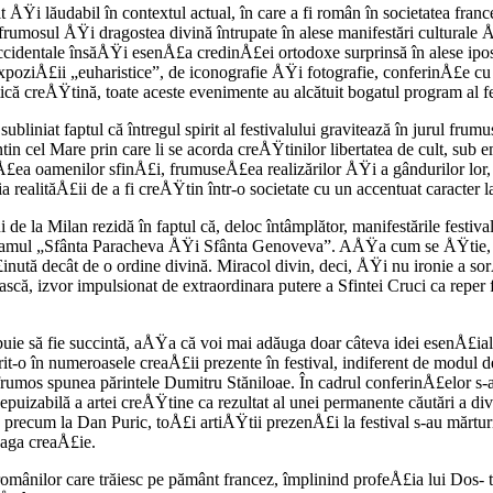
t ÅŸi lăudabil în contextul actual, în care a fi român în societatea franc
rumosul ÅŸi dragostea divină întrupate în alese manifes­tări culturale ÅŸ
occidentale însăÅŸi esenÅ£a credinÅ£ei orto­doxe surprinsă în alese ipost
poziÅ£ii „euharistice”, de iconografie ÅŸi fotografie, conferinÅ£e cu te
că creÅŸtină, toate aceste evenimente au alcătuit bogatul program al fe
subliniat faptul că întregul spirit al festivalului gravitează în jurul fru
 cel Mare prin care li se acorda creÅŸtinilor liber­tatea de cult, sub e
 oamenilor sfinÅ£i, frumuse­Å£ea realizărilor ÅŸi a gândurilor lor, ca
ităÅ£ii de a fi creÅŸtin într-o societate cu un accentuat caracter lai
de la Milan re­zidă în faptul că, deloc întâmplător, manifes­tările festiva
ramul „Sfânta Paracheva ÅŸi Sfânta Genoveva”. AÅŸa cum se ÅŸtie, din
nută decât de o ordine divină. Miracol divin, deci, ÅŸi nu iro­nie a so
ă, izvor impulsionat de extraordi­nara putere a Sfintei Cruci ca reper f
ebuie să fie succintă, aÅŸa că voi mai adăuga doar câteva idei esenÅ£i­ale
rit-o în numeroasele creaÅ£ii prezente în festival, indiferent de modul d
umos spunea pă­rintele Dumitru Stăniloae. În cadrul conferin­Å£elor s-a
epuizabilă a artei creÅŸtine ca rezultat al unei permanente căutări a div
 precum la Dan Puric, toÅ£i artiÅŸtii prezenÅ£i la festival s-au măr­tur
eaga creaÅ£ie.
a românilor care trăiesc pe pământ francez, împlinind profeÅ£ia lui Dos