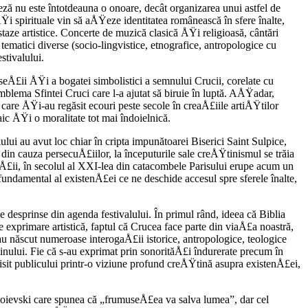
eză nu este întotdeauna o onoare, decât organiza­rea unui astfel de
i spirituale vin să aÅŸeze identi­tatea românească în sfere înalte,
aze artistice. Con­certe de muzică clasică ÅŸi religioasă, cântări
ma­tici diverse (socio-lingvistice, etnografice, antropologice cu
stivalului.
museÅ£ii ÅŸi a bogatei simbolistici a semnului Crucii, corelate cu
mblema Sfintei Cruci care l-a ajutat să biruie în luptă. AÅŸadar,
re ÅŸi-au re­găsit ecouri peste secole în creaÅ£iile artiÅŸtilor
c ÅŸi o mo­ralitate tot mai îndoielnică.
lului au avut loc chiar în cripta impunătoarei Biserici Saint Sulpice,
 cauza persecuÅ£iilor, la începuturile sale creÅŸtinismul se trăia
rÅ£ii, în secolul al XXI-lea din catacom­bele Parisului erupe acum un
unda­mental al existenÅ£ei ce ne deschide accesul spre sferele înalte,
 desprinse din agenda festivalului. În pri­mul rând, ideea că Biblia
e exprimare ar­tistică, faptul că Crucea face parte din viaÅ£a noastră,
u născut numeroase interogaÅ£ii isto­rice, antropologice, teologice
inului. Fie că s-au exprimat prin sonorităÅ£i îndurerate pre­cum în
isit publicului printr-o viziune profund creÅŸtină asupra existenÅ£ei,
- toievski care spunea că „frumuseÅ£ea va salva lumea”, dar cel