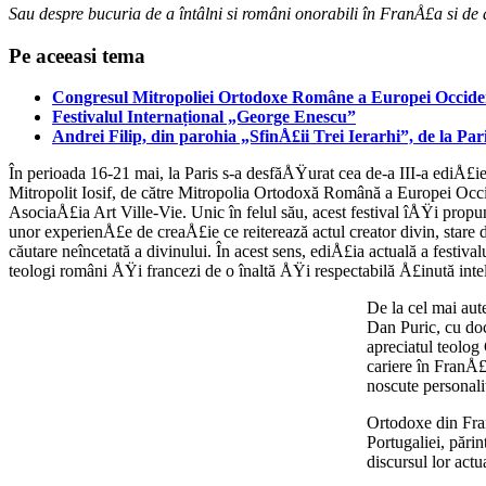
Sau despre bucuria de a întâlni si români onorabili în FranÅ£a si de a
Pe aceeasi tema
Congresul Mitropoliei Ortodoxe Române a Europei Occiden
Festivalul Internațional „George Enescu”
Andrei Filip, din parohia „SfinÅ£ii Trei Ierarhi”, de la Pa
În perioada 16-21 mai, la Paris s-a desfă­ÅŸurat cea de-a III-a ediÅ£i
Mitropo­lit Iosif, de către Mitropolia Ortodoxă Româ­nă a Europei
AsociaÅ£ia Art Ville-Vie. Unic în fe­lul său, acest festival îÅŸi prop
unor experienÅ£e de creaÅ£ie ce reiterează actul creator divin, stare d
căutare neîncetată a divinului. În acest sens, ediÅ£ia ac­tuală a festiv
teologi români ÅŸi francezi de o înaltă ÅŸi re­spectabilă Å£inută inte
De la cel mai aut
Dan Puric, cu doc
apreciatul teolo
cariere în FranÅ£
noscute personal
Ortodoxe din Fra
Portugaliei, păr
discursul lor actu