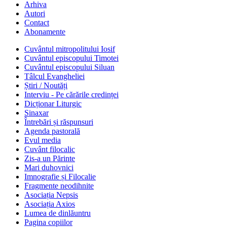
Arhiva
Autori
Contact
Abonamente
Cuvântul mitropolitului Iosif
Cuvântul episcopului Timotei
Cuvântul episcopului Siluan
Tâlcul Evangheliei
Știri / Noutăți
Interviu - Pe cărările credinței
Dicționar Liturgic
Sinaxar
Întrebări și răspunsuri
Agenda pastorală
Evul media
Cuvânt filocalic
Zis-a un Părinte
Mari duhovnici
Imnografie și Filocalie
Fragmente neodihnite
Asociația Nepsis
Asociația Axios
Lumea de dinlăuntru
Pagina copiilor