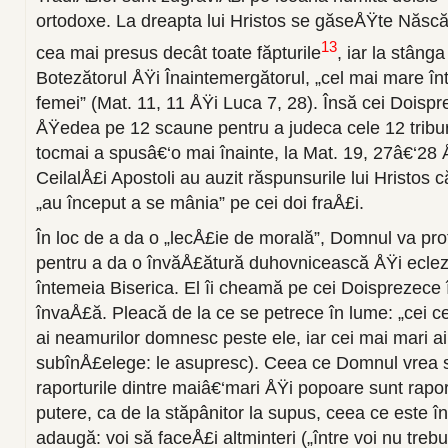
ortodoxe. La dreapta lui Hristos se găseÅŸte Năs
13
cea mai presus decât toate făpturile
, iar la stâng
Botezătorul ÅŸi Înaintemergătorul, „cel mai mare în
femei” (Mat. 11, 11 ÅŸi Luca 7, 28). Însă cei Doispr
ÅŸedea pe 12 scaune pentru a judeca cele 12 triburi
tocmai a spusâ€‘o mai înainte, la Mat. 19, 27â€‘28 
CeilalÅ£i Apostoli au auzit răspunsurile lui Hristos 
„au început a se mânia” pe cei doi fraÅ£i.
În loc de a da o „lecÅ£ie de morală”, Domnul va pro
pentru a da o învăÅ£ătură duhovnicească ÅŸi eclez
întemeia Biserica. El îi cheamă pe cei Doisprezece î
învaÅ£ă. Pleacă de la ce se petrece în lume: „cei c
ai neamurilor domnesc peste ele, iar cei mai mari ai
subînÅ£elege: le asupresc). Ceea ce Domnul vrea 
raporturile dintre maiâ€‘mari ÅŸi popoare sunt rapor
putere, ca de la stăpânitor la supus, ceea ce este în
adaugă: voi să faceÅ£i altminteri („între voi nu treb