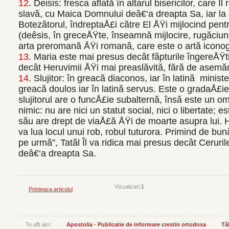
12
.
Deisis: fresca aflată în altarul bisericilor, care Îl
slavă, cu Maica Domnului deâ€‘a dreapta Sa, iar la
Botezătorul, îndreptaÅ£i către El ÅŸi mijlocind pe
(deêsis, în greceÅŸte, înseamnă mijlocire, rugăciun
arta preromană ÅŸi romană, care este o artă iconog
13
.
Maria este mai presus decât făpturile îngereÅŸti
decât Heruvimii ÅŸi mai preaslăvită, fără de asemă
14
.
Slujitor: în greacă diaconos, iar în latină minist
greacă doulos iar în latină servus. Este o gradaÅ£ie
slujitorul are o funcÅ£ie subalternă, însă este un om
nimic: nu are nici un statut social, nici o libertate; 
său are drept de viaÅ£ă ÅŸi de moarte asupra lui. Hr
va lua locul unui rob, robul tuturora. Primind de bun
pe urmă”, Tatăl Îl va ridica mai presus decât Cerurile,
deâ€‘a dreapta Sa.
Vizualizari:
1
Printeaza articolul
Te afli aici:
Apostolia - Publicatie de informare crestin ortodoxa
Tâ