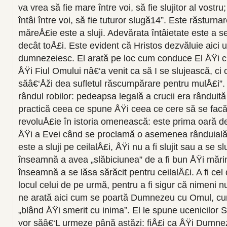
va vrea să fie mare între voi, să fie slujitor al vostru
întâi între voi, să fie tuturor slugă14”. Este răsturna
măreÅ£ie este a sluji. Adevărata întâietate este a s
decât toÅ£i. Este evident că Hristos dezvăluie aici 
dumnezeiesc. El arată pe loc cum conduce El ÅŸi 
ÅŸi Fiul Omului nâ€‘a venit ca să I se slujească, ci 
săâ€‘Åži dea sufletul răscumpărare pentru mulÅ£i”. H
rândul robilor: pedeapsa legală a crucii era rânduită 
practică ceea ce spune ÅŸi ceea ce cere să se facă
revoluÅ£ie în istoria omenească: este prima oară d
ÅŸi a Evei când se proclamă o asemenea rânduială.
este a sluji pe ceilalÅ£i, ÅŸi nu a fi slujit sau a se sl
înseamnă a avea „slăbiciunea” de a fi bun ÅŸi mărin
înseamnă a se lăsa sărăcit pentru ceilalÅ£i. A fi cel
locul celui de pe urmă, pentru a fi sigur că nimeni n
ne arată aici cum se poartă Dumnezeu cu Omul, cu
„blând ÅŸi smerit cu inima”. El le spune ucenicilor S
vor săâ€‘L urmeze până astăzi: fiÅ£i ca ÅŸi Dumneze