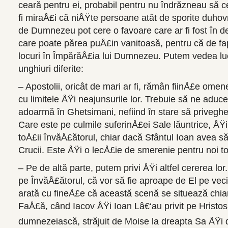
ceară pentru ei, probabil pentru nu îndrăzneau să 
fi miraÅ£i că niÅŸte persoane atât de sporite duho
de Dumnezeu pot cere o favoare care ar fi fost în de
care poate părea puÅ£in vanitoasă, pentru că de fa
locuri în ÎmpărăÅ£ia lui Dumnezeu. Putem vedea lu
unghiuri diferite:
– Apostolii, oricât de mari ar fi, rămân fiinÅ£e omene
cu limitele ÅŸi neajunsurile lor. Trebuie să ne adu
adoarmă în Ghetsimani, nefiind în stare să privegh
Care este pe culmile suferinÅ£ei Sale lăuntrice, ÅŸ
toÅ£ii învăÅ£ătorul, chiar dacă Sfântul Ioan avea să
Crucii. Este ÅŸi o lecÅ£ie de smerenie pentru noi t
– Pe de altă parte, putem privi ÅŸi altfel cererea lor.
pe ÎnvăÅ£ătorul, că vor să fie aproape de El pe veci
arată cu fineÅ£e că această scenă se situează chi
FaÅ£ă, când Iacov ÅŸi Ioan Lâ€‘au privit pe Hristos
dumnezeiască, străjuit de Moise la dreapta Sa ÅŸi d