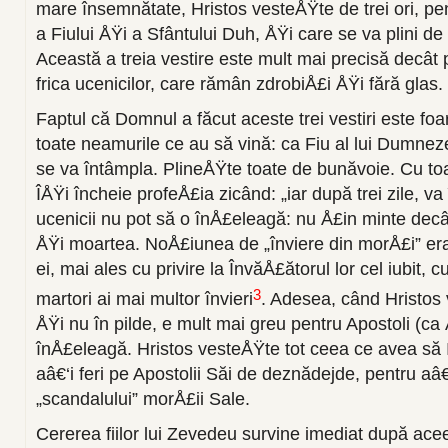
mare însemnătate, Hristos vesteÅŸte de trei ori, pen
a Fiului ÅŸi a Sfântului Duh, ÅŸi care se va plini 
Această a treia vestire este mult mai precisă decât
frica ucenicilor, care rămân zdrobiÅ£i ÅŸi fără glas.
Faptul că Domnul a făcut aceste trei vestiri este foa
toate neamurile ce au să vină: ca Fiu al lui Dumneze
se va întâmpla. PlineÅŸte toate de bunăvoie. Cu t
ÎÅŸi încheie profeÅ£ia zicând: „iar după trei zile, va
ucenicii nu pot să o înÅ£eleagă: nu Å£in minte decât
ÅŸi moartea. NoÅ£iunea de „înviere din morÅ£i” er
ei, mai ales cu privire la ÎnvăÅ£ătorul lor cel iubit, 
3
martori ai mai multor învieri
. Adesea, când Hristos
ÅŸi nu în pilde, e mult mai greu pentru Apostoli (ca
înÅ£eleagă. Hristos vesteÅŸte tot ceea ce avea să 
aâ€‘i feri pe Apostolii Săi de deznădejde, pentru aâ
„scandalului” morÅ£ii Sale.
Cererea fiilor lui Zevedeu survine imediat după ac