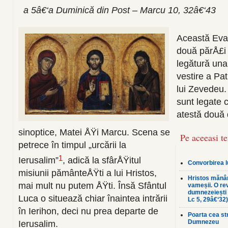
a 5â€‘a Duminică din Post – Marcu 10, 32â€‘43
Această Eva
două părÅ£i 
legătură una
vestire a Pat
lui Zevedeu.
sunt legate 
atestă două 
sinoptice, Matei ÅŸi Marcu. Scena se
Pe aceeasi t
petrece în timpul „urcării la
1
Ierusalim”
, adică la sfârÅŸitul
Convorbirea l
misiunii pământeÅŸti a lui Hristos,
Hristos mănân
mai mult nu putem ÅŸti. Însă Sfântul
vameșii. O rev
dumnezeiești 
Luca o situează chiar înaintea intrării
Lc 5, 29â€‘32)
în Ierihon, deci nu prea departe de
Poarta cea st
Dumnezeu
Ierusalim.