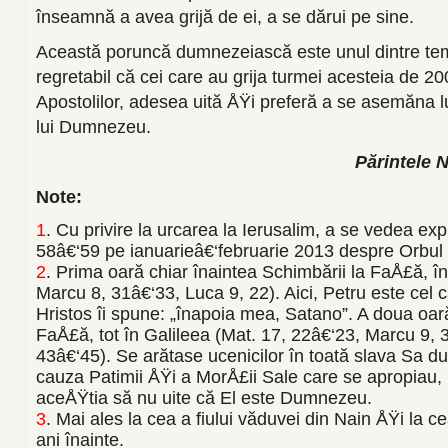
înseamnă a avea grijă de ei, a se dărui pe sine.
Această poruncă dumnezeiască este unul dintre temei
regretabil că cei care au grija turmei acesteia de 2
Apostolilor, adesea uită ÅŸi preferă a se asemăna 
lui Dumnezeu.
Părintele 
Note:
1
.
Cu privire la urcarea la Ierusalim, a se vedea exp
58â€‘59 pe ianuarieâ€‘februarie 2013 despre Orbul 
2
.
Prima oară chiar înaintea Schimbării la FaÅ£ă, în
Marcu 8, 31â€‘33, Luca 9, 22). Aici, Petru este cel car
Hristos îi spune: „înapoia mea, Satano”. A doua oa
FaÅ£ă, tot în Galileea (Mat. 17, 22â€‘23, Marcu 9, 
43â€‘45). Se arătase ucenicilor în toată slava Sa 
cauza Patimii ÅŸi a MorÅ£ii Sale care se apropiau, p
aceÅŸtia să nu uite că El este Dumnezeu.
3
.
Mai ales la cea a fiului văduvei din Nain ÅŸi la cea a
ani înainte.