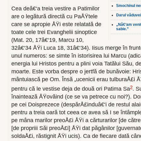
Smochinul nero
Cea deâ€‘a treia vestire a Patimilor
Darul văduve
are o legătură directă cu PaÅŸtele
care se apropie ÅŸi este relatată de
„Nâ€‘am venit
sabie.”
toate cele trei Evanghelii sinoptice
(Mat. 20, 17â€‘19, Marcu 10,
32â€‘34 ÅŸi Luca 18, 31â€‘34). Iisus merge în frunte
unul numeros: se simte în istorisirea lui Marcu (adic
energia lui Hristos pentru a plini voia Tatălui Său,
moarte. Este vorba despre o jertfă de bunăvoie: Hr
mântuiască pe Om. Însă „ucenicii erau tulburaÅ£i 
2
pentru că le vestise deja de două ori Patima Sa
. S
înaintează ÅŸovăind (ce se va petrece cu noi?). Do
pe cei Doisprezece (despărÅ£induâ€‘i de restul alai
pentru a treia oară tot ceea ce avea să I se întâmple
pe mâna marilor preoÅ£i ÅŸi a cărturarilor [de către
[de propriii Săi preoÅ£i] ÅŸi dat păgânilor [guvernat
soldaÅ£i, răstignit ÅŸi ucis). Ca de fiecare dată câ