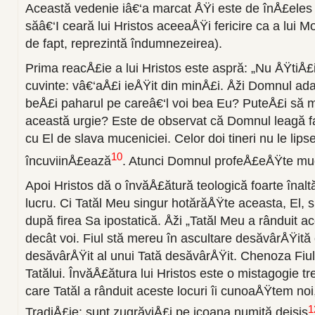
Această vedenie iâ€‘a marcat ÅŸi este de înÅ£eles 
săâ€‘I ceară lui Hristos aceeaÅŸi fericire ca a lui Moi
de fapt, reprezintă îndumnezeirea).
Prima reacÅ£ie a lui Hristos este aspră: „Nu ÅŸtiÅ£i
cuvinte: vâ€‘aÅ£i ieÅŸit din minÅ£i. Åži Domnul ad
beÅ£i paharul pe careâ€‘l voi bea Eu? PuteÅ£i să 
această urgie? Este de observat că Domnul leagă f
cu El de slava muceniciei. Celor doi tineri nu le lip
10
încuviinÅ£ează
. Atunci Domnul profeÅ£eÅŸte muc
Apoi Hristos dă o învăÅ£ătură teologică foarte înalt
lucru. Ci Tatăl Meu singur hotărăÅŸte aceasta, El, si
după firea Sa ipostatică. Åži „Tatăl Meu a rânduit ac
decât voi. Fiul stă mereu în ascultare desăvârÅŸită c
desăvârÅŸit al unui Tată desăvârÅŸit. Chenoza Fiul
Tatălui. ÎnvăÅ£ătura lui Hristos este o mistagogie tr
care Tatăl a rânduit aceste locuri îi cunoaÅŸtem noi,
1
TradiÅ£ie: sunt zugrăviÅ£i pe icoana numită deisis