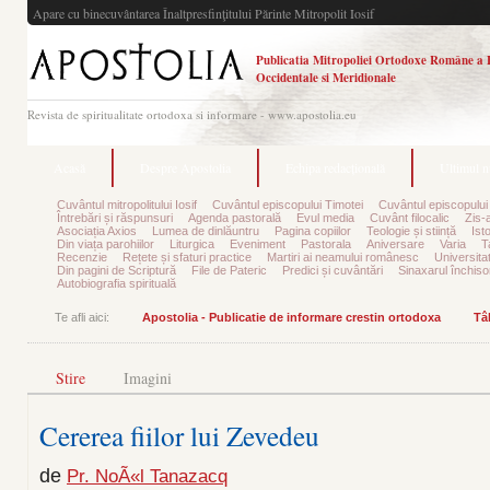
Apare cu binecuvântarea Înaltpresfinţitului Părinte Mitropolit Iosif
Publicatia Mitropoliei Ortodoxe Române a 
Occidentale si Meridionale
Revista de spiritualitate ortodoxa si informare - www.apostolia.eu
Acasă
Despre Apostolia
Echipa redacțională
Ultimul 
Cuvântul mitropolitului Iosif
Cuvântul episcopului Timotei
Cuvântul episcopului
Întrebări și răspunsuri
Agenda pastorală
Evul media
Cuvânt filocalic
Zis-
Asociația Axios
Lumea de dinlăuntru
Pagina copiilor
Teologie și stiință
Ist
Din viața parohiilor
Liturgica
Eveniment
Pastorala
Aniversare
Varia
T
Recenzie
Rețete și sfaturi practice
Martiri ai neamului românesc
Universita
Din pagini de Scriptură
File de Pateric
Predici și cuvântări
Sinaxarul închisor
Autobiografia spirituală
Te afli aici:
Apostolia - Publicatie de informare crestin ortodoxa
Tâ
Stire
Imagini
Cererea fiilor lui Zevedeu
de
Pr. NoÃ«l Tanazacq