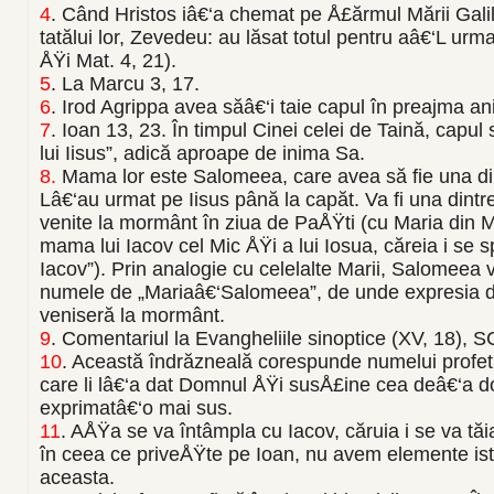
4
.
Când Hristos iâ€‘a chemat pe Å£ărmul Mării Galil
tatălui lor, Zevedeu: au lăsat totul pentru aâ€‘L urm
ÅŸi Mat. 4, 21).
5
.
La Marcu 3, 17.
6
.
Irod Agrippa avea săâ€‘i taie capul în preajma an
7
.
Ioan 13, 23. În timpul Cinei celei de Taină, capul
lui Iisus”, adică aproape de inima Sa.
8.
Mama lor este Salomeea, care avea să fie una din
Lâ€‘au urmat pe Iisus până la capăt. Va fi una dintr
venite la mormânt în ziua de PaÅŸti (cu Maria din 
mama lui Iacov cel Mic ÅŸi a lui Iosua, căreia i se
Iacov”). Prin analogie cu celelalte Marii, Salomeea v
numele de „Mariaâ€‘Salomeea”, de unde expresia de 
veniseră la mormânt.
9
.
Comentariul la Evangheliile sinoptice (XV, 18), S
10
.
Această îndrăzneală corespunde numelui profet
care li lâ€‘a dat Domnul ÅŸi susÅ£ine cea deâ€‘a 
exprimatâ€‘o mai sus.
11
.
AÅŸa se va întâmpla cu Iacov, căruia i se va tăia
în ceea ce priveÅŸte pe Ioan, nu avem elemente ist
aceasta.