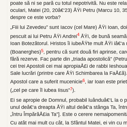
poate să ni se pară cu totul nepotrivită. Nu este rel
oculari, Matei (20, 20â€‘23) ÅŸi Petru (Marcu 10, 3
despre ce este vorba?
„Fiii lui Zevedeu” sunt Iacov (cel Mare) ÅŸi Ioan, d
4
pescuit ai lui Petru ÅŸi Andrei
ÅŸi, de bună seamă, d
Ioan Botezătorul. Hristos îi iubeÅŸte mult ÅŸi iâ€‘a nu
5
(Boanerghes)
, pentru că sunt două firi aprinse, car
fără rezerve. Fac parte din „triada apostolică” (Petr
cei trei Apostoli cei mai apropiaÅ£i de rabbi Ieshoua
Sale lucrări (printre care ÅŸi Schimbarea la FaÅ£ă).
6
Apostol care a suferit mucenicie
, iar Ioan este priet
7
(„cel pe care îl iubea Iisus”
).
Ei se apropie de Domnul, probabil luânduâ€‘L la o pa
unul deâ€‘a dreapta ÅŸi altul deâ€‘a stânga Ta, întru
„întru ÎmpărăÅ£ia Ta”]. Este o cerere nemaipomenit
Cu atât mai mult cu cât, la Sfântul Matei, ei vin cu 