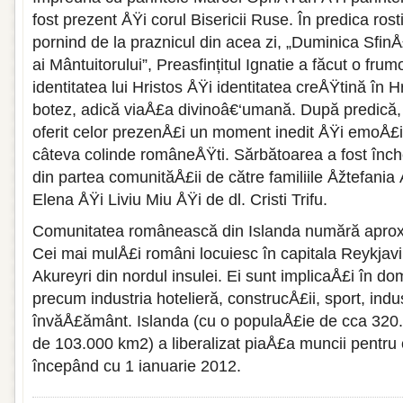
fost prezent ÅŸi corul Bisericii Ruse. În predica ros
pornind de la praznicul din acea zi, „Duminica SfinÅ
ai Mântuitorului”, Preasfințitul Ignatie a făcut o fru
identitatea lui Hristos ÅŸi identitatea creÅŸtină în 
botez, adică viaÅ£a divinoâ€‘umană. După predică, 
oferit celor prezenÅ£i un moment inedit ÅŸi emoÅ£i
câteva colinde româneÅŸti. Sărbătoarea a fost înch
din partea comunităÅ£ii de către familiile Åžtefania
Elena ÅŸi Liviu Miu ÅŸi de dl. Cristi Trifu.
Comunitatea românească din Islanda numără aprox
Cei mai mulÅ£i români locuiesc în capitala Reykjav
Akureyri din nordul insulei. Ei sunt implicaÅ£i în dom
precum industria hotelieră, construcÅ£ii, sport, indu
învăÅ£ământ. Islanda (cu o populaÅ£ie de cca 320
de 103.000 km2) a liberalizat piaÅ£a muncii pentru
începând cu 1 ianuarie 2012.