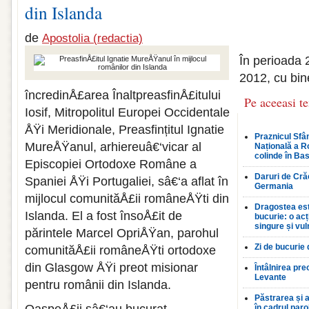
din Islanda
de
Apostolia (redactia)
În perioada
2012, cu bin
încredinÅ£area ÎnaltpreasfinÅ£itului
Pe aceeasi t
Iosif, Mitropolitul Europei Occidentale
ÅŸi Meridionale, Preasfințitul Ignatie
Praznicul Sfân
MureÅŸanul, arhiereuâ€‘vicar al
Națională a R
colinde în Bas
Episcopiei Ortodoxe Române a
Daruri de Crăc
Spaniei ÅŸi Portugaliei, sâ€‘a aflat în
Germania
mijlocul comunităÅ£ii româneÅŸti din
Dragostea est
Islanda. El a fost însoÅ£it de
bucurie: o ac
singure și vul
părintele Marcel OpriÅŸan, parohul
Zi de bucurie
comunităÅ£ii româneÅŸti ortodoxe
din Glasgow ÅŸi preot misionar
Întâlnirea pre
Levante
pentru românii din Islanda.
Păstrarea și a
în cadrul par