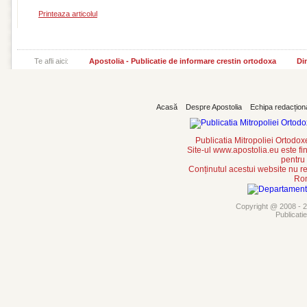
Printeaza articolul
Te afli aici:
Apostolia - Publicatie de informare crestin ortodoxa
Din
Acasă
Despre Apostolia
Echipa redacțion
Publicatia Mitropoliei Ortodo
Site-ul www.apostolia.eu este
pentru
Conținutul acestui website nu re
Rom
Copyright @ 2008 - 20
Publicati