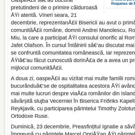
OaspeÅ£ii sâ€‘au bucurat
Roquetas de 
pretutindeni de o primire călduroasă
ÅŸi atentă. Vineri seara, 21
decembrie, reprezentanÅ£ii Bisericii au avut o primă î
comunităÅ£ii române, domnii Andrei Manolescu, Rob
Miu, la care a participat ÅŸi consulul onorific al Rom
Jafet Olafson. În cursul întâlnirii sâ€‘au discutat m
se confruntă comunitatea românească, iar reprezen
ÅŸiâ€‘au făcut cunoscută dorinÅ£a de a avea un pr
mijlocul comunităÅ£ii.
A doua zi, oaspeÅ£ii au vizitat mai multe familii ro
bucurânduâ€‘se de ospitalitatea acestora ÅŸi având 
mai multe lucruri despre viaÅ£a românilor din Island
săvârșită slujba Vecerniei în Biserica Friðriks Kapel
Reykjavik, cu participarea părintelui Timothy Zolotus
Ortodoxe Ruse.
Duminică, 23 decembrie, Preasfințitul Ignatie a săvâr
împreună cu părintele Marcel OpriÅŸan ÅŸi părintel