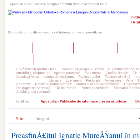
Apare cu binecuvântarea Înaltpresfinţitului Părinte Mitropolit Iosif
Publi
Occid
Revista de spiritualitate ortodoxa si informare - www.apostolia.eu
Acasă
Despre Apostolia
Echipa redacțională
Ultimul 
Autori
Contact
Abonamente
Cuvântul mitropolitului Iosif
Cuvântul episcopului Timotei
Cuvântul episcopului
Întrebări și răspunsuri
Agenda pastorală
Evul media
Cuvânt filocalic
Zis-
Asociația Axios
Lumea de dinlăuntru
Pagina copiilor
Teologie și stiință
Ist
Din viața parohiilor
Liturgica
Eveniment
Pastorala
Aniversare
Varia
T
Recenzie
Rețete și sfaturi practice
Martiri ai neamului românesc
Universita
Din pagini de Scriptură
File de Pateric
Predici și cuvântări
Sinaxarul închisor
Autobiografia spirituală
Te afli aici:
Apostolia - Publicatie de informare crestin ortodoxa
Din
Stire
Imagini
PreasfinÅ£itul Ignatie MureÅŸanul în mi