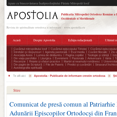
Apare cu binecuvântarea Înaltpresfinţitului Părinte Mitropolit Iosif
Publicatia Mitropoliei Ortodoxe Române a 
Occidentale si Meridionale
Revista de spiritualitate ortodoxa si informare - www.apostolia.eu
Acasă
Despre Apostolia
Echipa redacțională
Ultimul 
Cuvântul mitropolitului Iosif
Cuvântul episcopului Timotei
Cuvântul episcopului
Întrebări și răspunsuri
Agenda pastorală
Evul media
Cuvânt filocalic
Zis-
Asociația Axios
Lumea de dinlăuntru
Pagina copiilor
Teologie și stiință
Ist
Din viața parohiilor
Liturgica
Eveniment
Pastorala
Aniversare
Varia
T
Recenzie
Rețete și sfaturi practice
Martiri ai neamului românesc
Universita
Din pagini de Scriptură
File de Pateric
Predici și cuvântări
Sinaxarul închisor
Autobiografia spirituală
Te afli aici:
Apostolia - Publicatie de informare crestin ortodoxa
Ști
Stire
Comunicat de presă comun al Patriarhie
Adunării Episcopilor Ortodocși din Fran