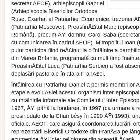
secretar AEOF), arhiepiscopii Gabriel
(Arhiepiscopia Bisericilor Ortodoxe
Ruse, Exarhat al Patriarhiei Ecumenice, trezorier 
(Patriarhia Moscovei), PreasfinÅ£itul Marc (episcop 
Română), precum ÅŸi domnul Carol Saba (secretar 
cu comunicarea în cadrul AEOF). Mitropolitul Ioan (P
putut participa fiind reÅ£inut la o întâlnire a parohii
din Marea Britanie, programată cu mult timp înain
PreasfinÅ£itul Luca (Patriarhia Serbiei) a fost abse
deplasări pastorale în afara FranÅ£ei.
Întâlnirea cu Patriarhul Daniel a permis membrilo
etapele evoluÅ£iei acestui organism inter-episcopa
cu întâlnirile informale ale Comitetului Inter-Episcop
1967, ÅŸi până la fondarea, în 1997 (ca urmare a 
presinodale de la Chambésy în 1990 ÅŸi 1993), un
oficiale, AEOF, care asigură coordonarea lucrării 
reprezentării Bisericii Ortodoxe din FranÅ£a pe lâng
ecumenice ÅŸi inter-religioase din această Å£ară.