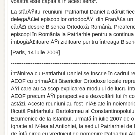
voastră este capitală în acest sens”.
La sfârÅŸitul reuniunii Patriarhul Daniel a dăruit fi
delegaÅ£iei episcopilor ortodocÅŸi din FranÅ£a un
cărÅ£i despre Biserica Ortodoxă Română. Preafericir
episcopi în România la Patriarhie pentru a continua 
îmbogăÅ£itoare ÅŸi ziditoare pentru întreaga Biseri
[Paris, 14 iulie 2009]
--------------------------------------------------------------------
Întâlnirea cu Patriarhul Daniel se înscrie în cadrul r
AEOF cu primaÅ£ii Bisericilor Ortodoxe locale repre
ÅŸi care au ca scop explicarea modului de lucru int
AEOF precum ÅŸi perspectivele dezvoltării lui în c
astăzi. Aceste reuniuni au fost iniÅ£iate în noiembrie
făcută Patriarhului Bartolomeu al Constantinopolului,
Ecumenice de la Istanbul, urmată în iulie 2007 de o v
Ignatie al IV-lea al Antiohiei, la sediul Patriarhiei
de întâlnirea cu vrednicul de pomenire Patriarhul Alex