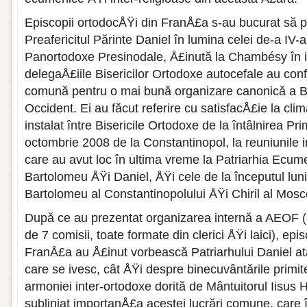
Episcopii ortodocÅŸi din FranÅ£a s-au bucurat să p
Preafericitul Părinte Daniel în lumina celei de-a IV
Panortodoxe Presinodale, Å£inută la Chambésy în 
delegaÅ£iile Bisericilor Ortodoxe autocefale au conf
comună pentru o mai bună organizare canonică a Bi
Occident. Ei au făcut referire cu satisfacÅ£ie la cli
instalat între Bisericile Ortodoxe de la întâlnirea P
octombrie 2008 de la Constantinopol, la reuniunile i
care au avut loc în ultima vreme la Patriarhia Ecumen
Bartolomeu ÅŸi Daniel, ÅŸi cele de la începutul lunii 
Bartolomeu al Constantinopolului ÅŸi Chiril al Mosc
După ce au prezentat organizarea internă a AEOF (c
de 7 comisii, toate formate din clerici ÅŸi laici), epi
FranÅ£a au Å£inut vorbească Patriarhului Daniel atâ
care se ivesc, cât ÅŸi despre binecuvântările primi
armoniei inter-ortodoxe dorită de Mântuitorul Iisus H
subliniat importanÅ£a acestei lucrări comune, care 