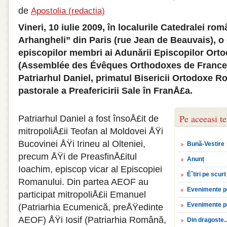
de
Apostolia (redactia)
Vineri, 10 iulie 2009, în localurile Catedralei ro
Arhangheli” din Paris (rue Jean de Beauvais), o
episcopilor membri ai Adunării Episcopilor Ort
(Assemblée des Évêques Orthodoxes de France –
Patriarhul Daniel, primatul Bisericii Ortodoxe R
pastorale a Preafericirii Sale în FranÅ£a.
Pe aceeasi t
Patriarhul Daniel a fost însoÅ£it de
mitropoliÅ£ii Teofan al Moldovei ÅŸi
Bucovinei ÅŸi Irineu al Olteniei,
Bună-Vestire
precum ÅŸi de PreasfinÅ£itul
Anunț
Ioachim, episcop vicar al Episcopiei
È˜tiri pe scurt
Romanului. Din partea AEOF au
Evenimente p
participat mitropoliÅ£ii Emanuel
Evenimente p
(Patriarhia Ecumenică, preÅŸedinte
AEOF) ÅŸi Iosif (Patriarhia Română,
Din dragoste..