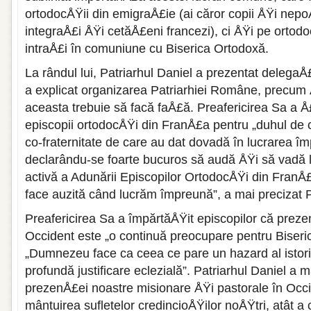
ortodocÅŸii din emigraÅ£ie (ai căror copii ÅŸi nepo
integraÅ£i ÅŸi cetăÅ£eni francezi), ci ÅŸi pe ortodo
intraÅ£i în comuniune cu Biserica Ortodoxă.
La rândul lui, Patriarhul Daniel a prezentat delega
a explicat organizarea Patriarhiei Române, precum 
aceasta trebuie să facă faÅ£ă. Preafericirea Sa a Å£i
episcopii ortodocÅŸi din FranÅ£a pentru „duhul de 
co-fraternitate de care au dat dovadă în lucrarea îm
declarându-se foarte bucuros să audă ÅŸi să vadă 
activă a Adunării Episcopilor OrtodocÅŸi din FranÅ
face auzită când lucrăm împreună”, a mai precizat P
Preafericirea Sa a împărtăÅŸit episcopilor că prez
Occident este „o continuă preocupare pentru Biseri
„Dumnezeu face ca ceea ce pare un hazard al istor
profundă justificare eclezială”. Patriarhul Daniel a 
prezenÅ£ei noastre misionare ÅŸi pastorale în Occ
mântuirea sufletelor credincioÅŸilor noÅŸtri, atât a