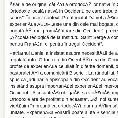
Å£ările de origine, cât ÅŸi a ortodocÅŸilor nativi în 
Ortodoxie locală nativă în Occident, pe care trebuie
serios”. În acest context, Preafericitul Daniel a Å£in
experienÅ£a AEOF „este una din cele mai bogate, 
bogată ÅŸi mai promiÅ£ătoare din Occident”, preci
„ÅŸcoala teologică de la Institutul Saint-Serge a con
pentru FranÅ£a, ci pentru întregul Occident”.
Patriarhul Daniel a insistat asupra necesităÅ£ii de a
regulată între Ortodoxia din Orient ÅŸi cea din Occi
profite de experienÅ£a celuilalt în diferite domenii, d
pastoralei ÅŸi a comunicării Bisericii. La rândul lui, 
spus că „adunările episcopale din Occident au voc
insistând asupra importanÅ£ei experienÅ£ei inter-or
Occident. „Aici sunteÅ£i obligaÅ£i să vieÅ£uiÅ£i î
Ortodoxie are de profitat din aceasta”. „Åži noi sun
vieÅ£uim împreună ca ortodocÅŸi, dar nu ÅŸtim să
unitate. ExperienÅ£a voastră poate ajuta Bisericile 