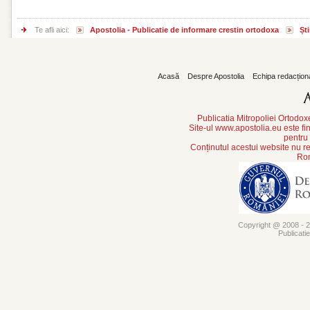
Te afli aici:
Apostolia - Publicatie de informare crestin ortodoxa
Ști
Acasă
Despre Apostolia
Echipa redacțion
Publicatia Mitropoliei Ortodo
Site-ul www.apostolia.eu este
pentru
Conținutul acestui website nu re
Rom
Copyright @ 2008 - 20
Publicati