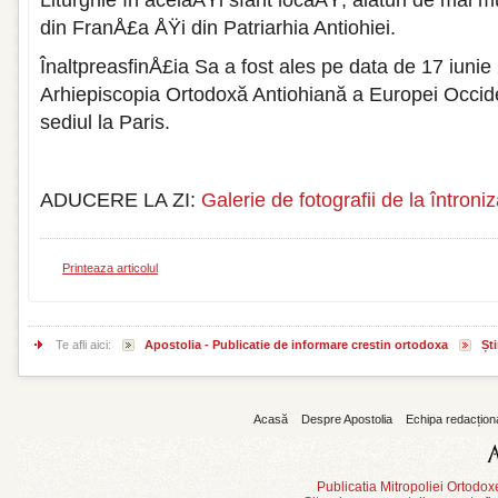
Liturghie în acelaÅŸi sfânt locaÅŸ, alături de mai m
din FranÅ£a ÅŸi din Patriarhia Antiohiei.
ÎnaltpreasfinÅ£ia Sa a fost ales pe data de 17 iuni
Arhiepiscopia Ortodoxă Antiohiană a Europei Occide
sediul la Paris.
ADUCERE LA ZI:
Galerie de fotografii de la întroni
Printeaza articolul
Te afli aici:
Apostolia - Publicatie de informare crestin ortodoxa
Ști
Acasă
Despre Apostolia
Echipa redacțion
Publicatia Mitropoliei Ortodo