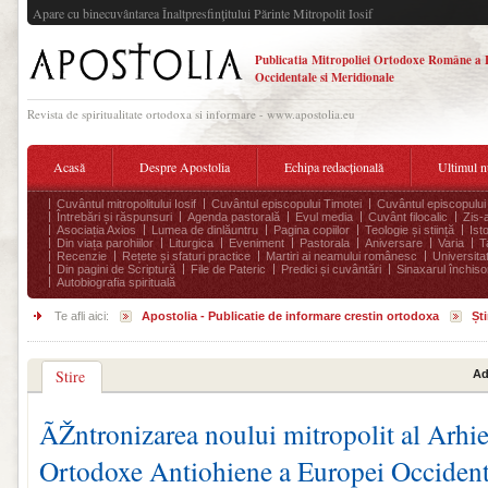
Apare cu binecuvântarea Înaltpresfinţitului Părinte Mitropolit Iosif
Publicatia Mitropoliei Ortodoxe Române a 
Occidentale si Meridionale
Revista de spiritualitate ortodoxa si informare - www.apostolia.eu
Acasă
Despre Apostolia
Echipa redacțională
Ultimul 
Cuvântul mitropolitului Iosif
Cuvântul episcopului Timotei
Cuvântul episcopului
Întrebări și răspunsuri
Agenda pastorală
Evul media
Cuvânt filocalic
Zis-
Asociația Axios
Lumea de dinlăuntru
Pagina copiilor
Teologie și stiință
Ist
Din viața parohiilor
Liturgica
Eveniment
Pastorala
Aniversare
Varia
T
Recenzie
Rețete și sfaturi practice
Martiri ai neamului românesc
Universita
Din pagini de Scriptură
File de Pateric
Predici și cuvântări
Sinaxarul închisor
Autobiografia spirituală
Te afli aici:
Apostolia - Publicatie de informare crestin ortodoxa
Ști
Stire
Ad
ÃŽntronizarea noului mitropolit al Arhi
Ortodoxe Antiohiene a Europei Occident