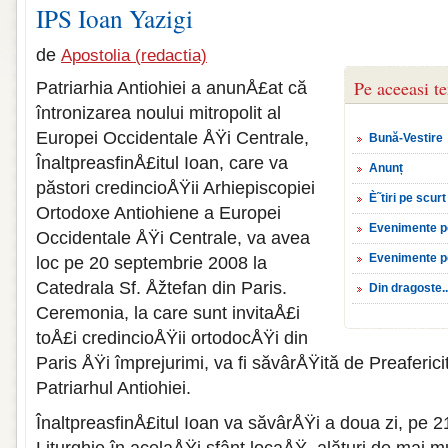
IPS Ioan Yazigi
de
Apostolia (redactia)
Pe aceeasi t
Patriarhia Antiohiei a anunÅ£at că
întronizarea noului mitropolit al
Europei Occidentale ÅŸi Centrale,
Bună-Vestire
ÎnaltpreasfinÅ£itul Ioan, care va
Anunț
păstori credincioÅŸii Arhiepiscopiei
È˜tiri pe scurt
Ortodoxe Antiohiene a Europei
Evenimente p
Occidentale ÅŸi Centrale, va avea
Evenimente p
loc pe 20 septembrie 2008 la
Catedrala Sf. Åžtefan din Paris.
Din dragoste..
Ceremonia, la care sunt invitaÅ£i
toÅ£i credincioÅŸii ortodocÅŸi din
Paris ÅŸi împrejurimi, va fi săvârÅŸită de Preafericit
Patriarhul Antiohiei.
ÎnaltpreasfinÅ£itul Ioan va săvârÅŸi a doua zi, pe 