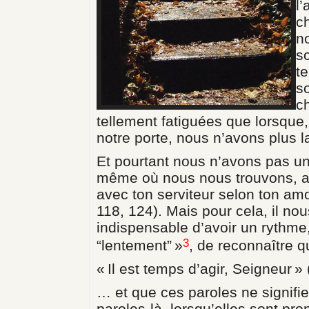
l
c
n
so
te
s
c
tellement fatiguées que lorsque
notre porte, nous n’avons plus l
Et pourtant nous n’avons pas un
même où nous nous trouvons, ave
avec ton serviteur selon ton am
118, 124). Mais pour cela, il nous
indispensable d’avoir un rythme,
3
“lentement” »
, de reconnaître 
« Il est temps d’agir, Seigneur »
… et que ces paroles ne signifie
paroles-là, lorsqu’elles sont pr