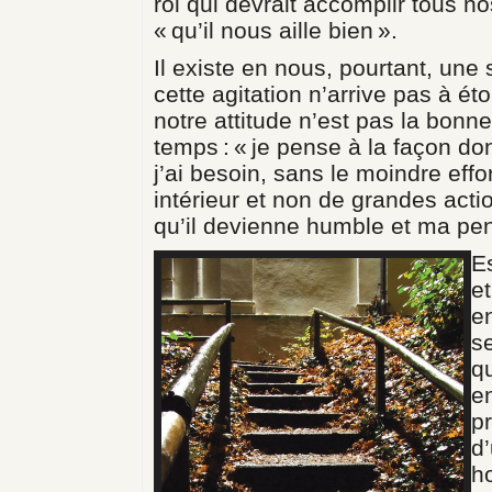
roi qui devrait accomplir tous n
« qu’il nous aille bien ».
Il existe en nous, pourtant, une 
cette agitation n’arrive pas à étou
notre attitude n’est pas la bonne
temps : « je pense à la façon don
j’ai besoin, sans le moindre effor
intérieur et non de grandes ac
qu’il devienne humble et ma pen
E
et
e
se
q
en
p
d
h