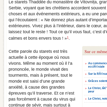
Le starets Thaddée du monastère de Vitovnița, gran
Serbie, voyant que les chrétiens accordent souvent
choses et aux événements extérieurs, a eu une paro
qui l’écoutaient : « Ne donnez plus autant d’impor
extérieures. Vivez plus à l’intérieur, dans le cœur, a
laissez tout le reste ! Tout ce qu’il vous faut, c’est 
calmes et bons envers tous ! »
.
1
Sur ce même
Cette parole du starets est très
actuelle à cette époque où nous
vivons. Même au moment où il l’a
Au commence
ecclÃ©siale
prononcée, le monde vivait des
Sur la RÃ©sur
tourments, mais à présent, tout le
monde est saisi d’une grande
Grâces soien
anxiété, à cause des grandes
Le Christ, lâ
peur
épreuves qu’il traverse. Et ce n’est
pas forcément à cause du virus qui
Le Christ, not
continue de sévir, mais surtout à