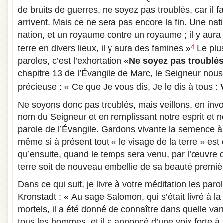
de bruits de guerres, ne soyez pas troublés, car il 
arrivent. Mais ce ne sera pas encore la fin. Une nat
nation, et un royaume contre un royaume ; il y aur
terre en divers lieux, il y aura des famines »
Le plu
4
paroles, c’est l’exhortation «
Ne soyez pas troublés
chapitre 13 de l’Évangile de Marc, le Seigneur nou
précieuse : « Ce que Je vous dis, Je le dis à tous :
Ne soyons donc pas troublés, mais veillons, en inv
nom du Seigneur et en remplissant notre esprit et 
parole de l’Évangile. Gardons vivante la semence à l
même si à présent tout « le visage de la terre » est 
qu’ensuite, quand le temps sera venu, par l’œuvre du
terre soit de nouveau embellie de sa beauté premiè
Dans ce qui suit, je livre à votre méditation les par
Kronstadt : « Au sage Salomon, qui s’était livré à l
mortels, il a été donné de connaître dans quelle va
tous les hommes, et il a annoncé d’une voix forte à 