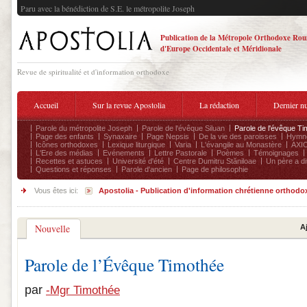
Paru avec la bénédiction de S.E. le métropolite Joseph
Publication de la Métropole Orthodoxe Ro
d'Europe Occidentale et Méridionale
Revue de spiritualité et d'information orthodoxe
Accueil
Sur la revue Apostolia
La rédaction
Dernier n
Parole du métropolite Joseph
Parole de l'évêque Siluan
Parole de l'évêque Ti
Page des enfants
Synaxaire
Page Nepsis
De la vie des paroisses
Hymnog
Icônes orthodoxes
Lexique liturgique
Varia
L'évangile au Monastère
AXIO
L'Ere des médias
Evénements
Lettre Pastorale
Poèmes
Témoignages
Recettes et astuces
Université d'été
Centre Dumitru Stăniloae
Un père a dit
Questions et réponses
Parole d'ancien
Page de philosophie
Vous êtes ici:
Apostolia - Publication d'information chrétienne orthodo
Nouvelle
A
Parole de l’Évêque Timothée
par
-Mgr Timothée