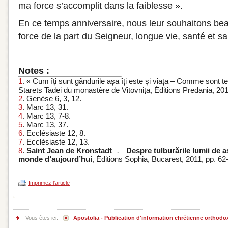
ma force s’accomplit dans la faiblesse ».
En ce temps anniversaire, nous leur souhaitons be
force de la part du Seigneur, longue vie, santé et sal
Notes :
1
. « Cum îți sunt gândurile așa îți este și viața – Comme sont te
Starets Tadei du monastère de Vitovnița, Éditions Predania, 201
2
. Genèse 6, 3, 12.
3
. Marc 13, 31.
4
. Marc 13, 7-8.
5
. Marc 13, 37.
6
. Ecclésiaste 12, 8.
7
. Ecclésiaste 12, 13.
8
.
Saint Jean de Kronstadt
,
Despre tulburările lumii de a
monde d’aujourd’hui
, Éditions Sophia, Bucarest, 2011, pp. 62
Imprimez l'article
Vous êtes ici:
Apostolia - Publication d'information chrétienne orthodo