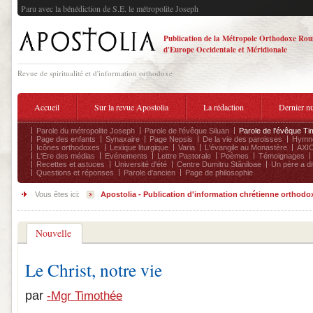
Paru avec la bénédiction de S.E. le métropolite Joseph
Publication de la Métropole Orthodoxe Ro
d'Europe Occidentale et Méridionale
Revue de spiritualité et d'information orthodoxe
Accueil
Sur la revue Apostolia
La rédaction
Dernier n
Parole du métropolite Joseph
Parole de l'évêque Siluan
Parole de l'évêque Ti
Page des enfants
Synaxaire
Page Nepsis
De la vie des paroisses
Hymnog
Icônes orthodoxes
Lexique liturgique
Varia
L'évangile au Monastère
AXIO
L'Ere des médias
Evénements
Lettre Pastorale
Poèmes
Témoignages
Recettes et astuces
Université d'été
Centre Dumitru Stăniloae
Un père a dit
Questions et réponses
Parole d'ancien
Page de philosophie
Vous êtes ici:
Apostolia - Publication d'information chrétienne orthodo
Nouvelle
Le Christ, notre vie
par
-Mgr Timothée