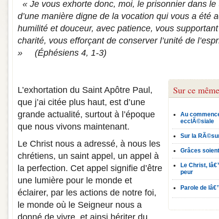
« Je vous exhorte donc, moi, le prisonnier dans l
d’une manière digne de la vocation qui vous a été 
humilité et douceur, avec patience, vous supportant
charité, vous efforçant de conserver l’unité de l’espri
»
(Éphésiens 4, 1‑3)
Sur ce même
L’exhortation du Saint Apôtre Paul,
que j’ai citée plus haut, est d’une
grande actualité, surtout à l’époque
Au commence
ecclÃ©siale
que nous vivons maintenant.
Sur la RÃ©sur
Le Christ nous a adressé, à nous les
Grâces soien
chrétiens, un saint appel, un appel à
Le Christ, lâ
la perfection. Cet appel signifie d’être
peur
une lumière pour le monde et
Parole de lâ€™
éclairer, par les actions de notre foi,
le monde où le Seigneur nous a
donné de vivre, et ainsi hériter du