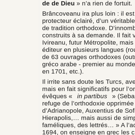
de de Dieu
» n’a rien de fortuit.
Brâncoveanu ira plus loin : il est
protecteur éclairé, d’un véritabl
de tradition orthodoxe. D’innom
construits à sa demande. Il fait 
Ivireanu, futur Métropolite, mais
éditeur en plusieurs langues (ro
de 63 ouvrages orthodoxes (outre
gréco arabe - premier au monde
en 1701, etc.).
Il irrite sans doute les Turcs, 
mais en fait significatifs pour l
évêques «
in partibus
» (Sebas
refuge de l’orthodoxie opprimée
d’Adrianopole, Auxentius de S
Hierapolis,… mais aussi de simp
faméliques, des lettrés… » A l’a
1694, on enseigne en grec les 