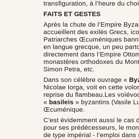
transfiguration, à l’heure du cho
FAITS ET GESTES
Après la chute de l’Empire Byza
accueillent des exilés Grecs, ic
Patriarches Œcuméniques banni
en langue grecque, un peu par
directement dans l’Empire Otto
monastères orthodoxes du Mont 
Simon Petra, etc.
Dans son célèbre ouvrage «
By
Nicolae Iorga, voit en cette vol
reprise du flambeau.Les voïévo
«
basileis
» byzantins (Vasile L
Œcuménique.
C’est évidemment aussi le cas
pour ses prédécesseurs, le mond
de type impérial - l’emploi dans