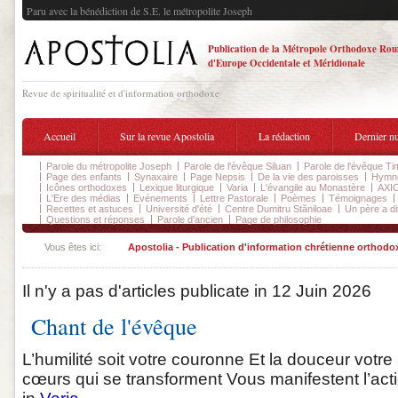
Paru avec la bénédiction de S.E. le métropolite Joseph
Publication de la Métropole Orthodoxe Ro
d'Europe Occidentale et Méridionale
Revue de spiritualité et d'information orthodoxe
Accueil
Sur la revue Apostolia
La rédaction
Dernier n
Parole du métropolite Joseph
Parole de l'évêque Siluan
Parole de l'évêque Ti
Page des enfants
Synaxaire
Page Nepsis
De la vie des paroisses
Hymnog
Icônes orthodoxes
Lexique liturgique
Varia
L'évangile au Monastère
AXIO
L'Ere des médias
Evénements
Lettre Pastorale
Poèmes
Témoignages
Recettes et astuces
Université d'été
Centre Dumitru Stăniloae
Un père a dit
Questions et réponses
Parole d'ancien
Page de philosophie
Vous êtes ici:
Apostolia - Publication d'information chrétienne orthodo
Il n'y a pas d'articles publicate in 12 Juin 2026
Chant de l'évêque
L’humilité soit votre couronne Et la douceur votr
cœurs qui se transforment Vous manifestent l’action