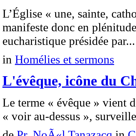
L’Église « une, sainte, cath
manifeste donc en plénitud
eucharistique présidée par...
in
Homélies et sermons
L'évêque, icône du Ch
Le terme « évêque » vient d
« voir au-dessus », surveille
de
Pr. NoÃ«l Tanazacq
in
C