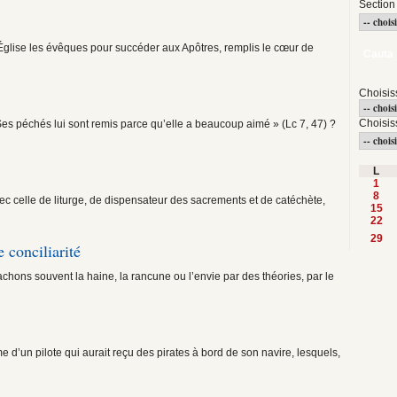
Section
Église les évêques pour succéder aux Apôtres, remplis le cœur de
Cauta
Choisis
Choisis
 Ses péchés lui sont remis parce qu’elle a beaucoup aimé » (Lc 7, 47) ?
L
1
8
ec celle de liturge, de dispensateur des sacrements et de catéchète,
15
22
29
e conciliarité
hons souvent la haine, la rancune ou l’envie par des théories, par le
 d’un pilote qui aurait reçu des pirates à bord de son navire, lesquels,