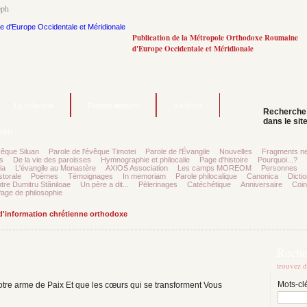
eph
Publication de la Métropole Orthodoxe Roumaine
d'Europe Occidentale et Méridionale
La rédaction
Dernier numéro
Archives
Recherche
dans le sit
ents
vêque Siluan
Parole de l'évêque Timotei
Parole de l'Évangile
Nouvelles
Fragments ne
s
De la vie des paroisses
Hymnographie et philocalie
Page d'histoire
Pourquoi...?
ia
L'évangile au Monastère
AXIOS Association
Les camps MOREOM
Personnes
storale
Poèmes
Témoignages
In memoriam
Parole philocalique
Canonica
Dictio
tre Dumitru Stăniloae
Un père a dit...
Pèlerinages
Catéchétique
Anniversaire
Coin
age de philosophie
 d'information chrétienne orthodoxe
Reche
trouvez d
Mots-cl
votre arme de Paix Et que les cœurs qui se transforment Vous