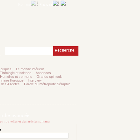
Romana
Francais
Recherche
e
ptiques
Le monde intérieur
Théologie et science
Annonces
Homélies et sermons
Grands spirituels
nnaire liturgique
Interview
 des Ascètes
Parole du métropolite Séraphin
rche avancée
es nouvelles et des articles suivants
é