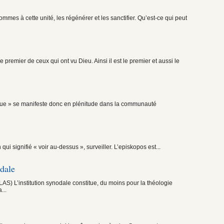
ommes à cette unité, les régénérer et les sanctifier. Qu’est-ce qui peut
e premier de ceux qui ont vu Dieu. Ainsi il est le premier et aussi le
lique » se manifeste donc en plénitude dans la communauté
ui signifié « voir au-dessus », surveiller. L’episkopos est...
odale
S) L’institution synodale constitue, du moins pour la théologie
...