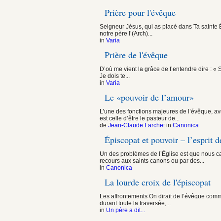
Prière pour l'évêque
Seigneur Jésus, qui as placé dans Ta sainte 
notre père l’(Arch)...
in
Varia
Prière de l'évêque
D’où me vient la grâce de t’entendre dire : «
Je dois te...
in
Varia
Le «pouvoir de l’amour»
L’une des fonctions majeures de l’évêque, av
est celle d’être le pasteur de...
de
Jean-Claude Larchet
in
Canonica
Épiscopat et pouvoir – l’esprit d
Un des problèmes de l’Église est que nous cac
recours aux saints canons ou par des...
in
Canonica
La lourde croix de l'épiscopat
Les affrontements On dirait de l’évêque comme
durant toute la traversée,...
in
Un père a dit...