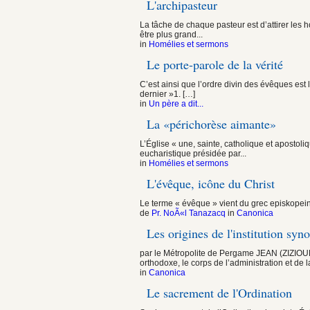
L'archipasteur
La tâche de chaque pasteur est d’attirer les h
être plus grand...
in
Homélies et sermons
Le porte-parole de la vérité
C’est ainsi que l’ordre divin des évêques est l
dernier »1. […]
in
Un père a dit...
La «périchorèse aimante»
L’Église « une, sainte, catholique et aposto
eucharistique présidée par...
in
Homélies et sermons
L'évêque, icône du Christ
Le terme « évêque » vient du grec episkopein q
de
Pr. NoÃ«l Tanazacq
in
Canonica
Les origines de l'institution syn
par le Métropolite de Pergame JEAN (ZIZIOULA
orthodoxe, le corps de l’administration et de la
in
Canonica
Le sacrement de l'Ordination