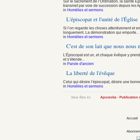
Sur le sacrement de l’Ordination, la sainte É
transmet par voie de succession depuis les Ap
in
Homélies et sermons
L'épiscopat et l'unité de l'Église
Si l’on regarde les choses attentivement et e
longuement. La démonstration qui emporte...
in
Homélies et sermons
C'est de son lait que nous nous 
L’Épiscopat est un, et chaque évêque y prend 
et s’étende...
in
Parole d'ancien
La liberté de l'évêque
Celui qui désire l’épiscopat, désire une bonn
in
Homélies et sermons
Vous êtes ici:
Apostolia - Publication
Accueil
Abonnem