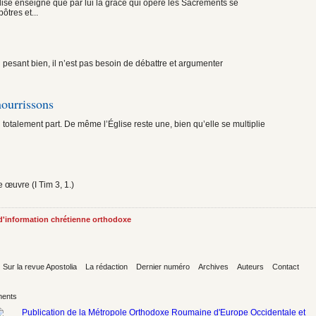
glise enseigne que par lui la grâce qui opère les Sacrements se
ôtres et...
n pesant bien, il n’est pas besoin de débattre et argumenter
nourrissons
totalement part. De même l’Église reste une, bien qu’elle se multiplie
e œuvre (I Tim 3, 1.)
 d'information chrétienne orthodoxe
Sur la revue Apostolia
La rédaction
Dernier numéro
Archives
Auteurs
Contact
ents