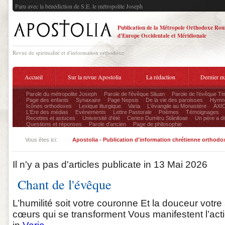
Paru avec la bénédiction de S.E. le métropolite Joseph
Publication de la Métropole Orthodoxe Ro
d'Europe Occidentale et Méridionale
Revue de spiritualité et d'information orthodoxe
Accueil
Sur la revue Apostolia
La rédaction
Dernier n
Parole du métropolite Joseph
Parole de l'évêque Siluan
Parole de l'évêque Ti
Page des enfants
Synaxaire
Page Nepsis
De la vie des paroisses
Hymnog
Icônes orthodoxes
Lexique liturgique
Varia
L'évangile au Monastère
AXIO
L'Ere des médias
Evénements
Lettre Pastorale
Poèmes
Témoignages
Recettes et astuces
Université d'été
Centre Dumitru Stăniloae
Un père a dit
Questions et réponses
Parole d'ancien
Page de philosophie
Vous êtes ici:
Apostolia - Publication d'information chrétienne orthodo
Il n'y a pas d'articles publicate in 13 Mai 2026
Chant de l'évêque
L’humilité soit votre couronne Et la douceur votr
cœurs qui se transforment Vous manifestent l’action