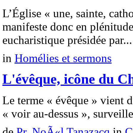
L’Église « une, sainte, cath
manifeste donc en plénitud
eucharistique présidée par...
in
Homélies et sermons
L'évêque, icône du Ch
Le terme « évêque » vient d
« voir au-dessus », surveille
de
Pr. NoÃ«l Tanazacq
in
C