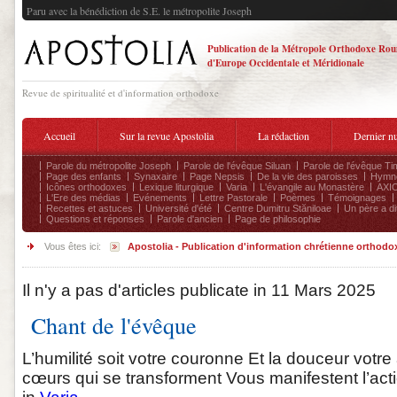
Paru avec la bénédiction de S.E. le métropolite Joseph
Publication de la Métropole Orthodoxe Ro
d'Europe Occidentale et Méridionale
Revue de spiritualité et d'information orthodoxe
Accueil
Sur la revue Apostolia
La rédaction
Dernier n
Parole du métropolite Joseph
Parole de l'évêque Siluan
Parole de l'évêque Ti
Page des enfants
Synaxaire
Page Nepsis
De la vie des paroisses
Hymnog
Icônes orthodoxes
Lexique liturgique
Varia
L'évangile au Monastère
AXIO
L'Ere des médias
Evénements
Lettre Pastorale
Poèmes
Témoignages
Recettes et astuces
Université d'été
Centre Dumitru Stăniloae
Un père a dit
Questions et réponses
Parole d'ancien
Page de philosophie
Vous êtes ici:
Apostolia - Publication d'information chrétienne orthodo
Il n'y a pas d'articles publicate in 11 Mars 2025
Chant de l'évêque
L’humilité soit votre couronne Et la douceur votr
cœurs qui se transforment Vous manifestent l’action