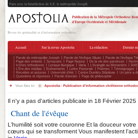
Paru avec la bénédiction de S.E. le métropolite Joseph
Publication de la Métropole Orthodoxe Ro
d'Europe Occidentale et Méridionale
Revue de spiritualité et d'information orthodoxe
Accueil
Sur la revue Apostolia
La rédaction
Dernier n
Parole du métropolite Joseph
Parole de l'évêque Siluan
Parole de l'évêque Ti
Page des enfants
Synaxaire
Page Nepsis
De la vie des paroisses
Hymnog
Icônes orthodoxes
Lexique liturgique
Varia
L'évangile au Monastère
AXIO
L'Ere des médias
Evénements
Lettre Pastorale
Poèmes
Témoignages
Recettes et astuces
Université d'été
Centre Dumitru Stăniloae
Un père a dit
Questions et réponses
Parole d'ancien
Page de philosophie
Vous êtes ici:
Apostolia - Publication d'information chrétienne orthodo
Il n'y a pas d'articles publicate in 18 Février 2025
Chant de l'évêque
L’humilité soit votre couronne Et la douceur votr
cœurs qui se transforment Vous manifestent l’action