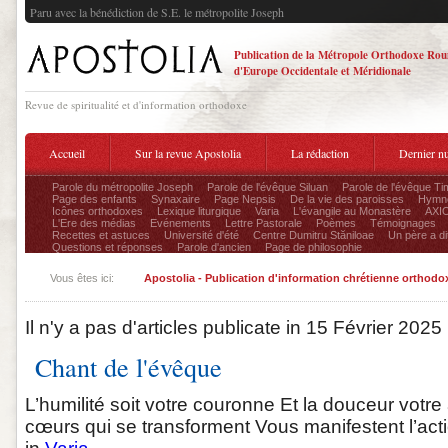
Paru avec la bénédiction de S.E. le métropolite Joseph
Publication de la Métropole Orthodoxe Ro
d'Europe Occidentale et Méridionale
Revue de spiritualité et d'information orthodoxe
Accueil
Sur la revue Apostolia
La rédaction
Dernier n
Parole du métropolite Joseph
Parole de l'évêque Siluan
Parole de l'évêque Ti
Page des enfants
Synaxaire
Page Nepsis
De la vie des paroisses
Hymnog
Icônes orthodoxes
Lexique liturgique
Varia
L'évangile au Monastère
AXIO
L'Ere des médias
Evénements
Lettre Pastorale
Poèmes
Témoignages
Recettes et astuces
Université d'été
Centre Dumitru Stăniloae
Un père a dit
Questions et réponses
Parole d'ancien
Page de philosophie
Vous êtes ici:
Apostolia - Publication d'information chrétienne orthodo
Il n'y a pas d'articles publicate in 15 Février 2025
Chant de l'évêque
L’humilité soit votre couronne Et la douceur votr
cœurs qui se transforment Vous manifestent l’action