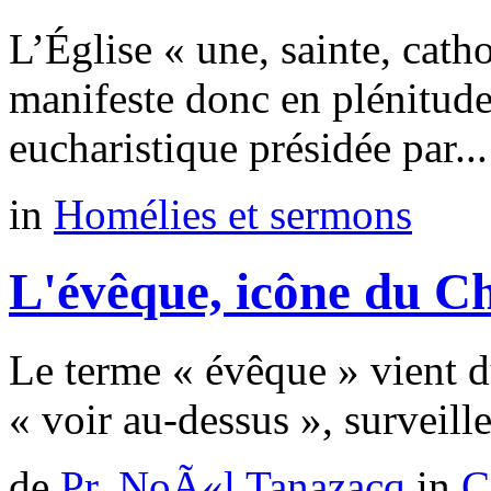
L’Église « une, sainte, cath
manifeste donc en plénitud
eucharistique présidée par...
in
Homélies et sermons
L'évêque, icône du Ch
Le terme « évêque » vient d
« voir au-dessus », surveille
de
Pr. NoÃ«l Tanazacq
in
C