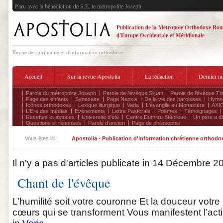
Paru avec la bénédiction de S.E. le métropolite Joseph
Publication de la Métropole Orthodoxe Ro
d'Europe Occidentale et Méridionale
Revue de spiritualité et d'information orthodoxe
Accueil
Sur la revue Apostolia
La rédaction
Dernier n
Parole du métropolite Joseph
Parole de l'évêque Siluan
Parole de l'évêque Ti
Page des enfants
Synaxaire
Page Nepsis
De la vie des paroisses
Hymnog
Icônes orthodoxes
Lexique liturgique
Varia
L'évangile au Monastère
AXIO
L'Ere des médias
Evénements
Lettre Pastorale
Poèmes
Témoignages
Recettes et astuces
Université d'été
Centre Dumitru Stăniloae
Un père a dit
Questions et réponses
Parole d'ancien
Page de philosophie
Vous êtes ici:
Apostolia - Publication d'information chrétienne orthodo
Il n'y a pas d'articles publicate in 14 Décembre 2
Chant de l'évêque
L’humilité soit votre couronne Et la douceur votr
cœurs qui se transforment Vous manifestent l’action