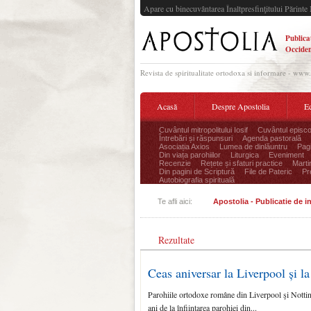
Apare cu binecuvântarea Înaltpresfinţitului Părinte 
Publica
Occiden
Revista de spiritualitate ortodoxa si informare - www
Acasă
Despre Apostolia
Ec
Cuvântul mitropolitului Iosif
Cuvântul episco
Întrebări și răspunsuri
Agenda pastorală
Asociația Axios
Lumea de dinlăuntru
Pagi
Din viața parohiilor
Liturgica
Eveniment
Recenzie
Rețete și sfaturi practice
Marti
Din pagini de Scriptură
File de Pateric
Pr
Autobiografia spirituală
Te afli aici:
Apostolia - Publicatie de 
Rezultate
Ceas aniversar la Liverpool și 
Parohiile ortodoxe române din Liverpool şi Nottin
ani de la înfiinţarea parohiei din...