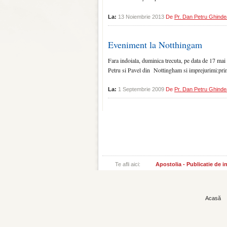
La:
13 Noiembrie 2013
De
Pr. Dan Petru Ghinde
Eveniment la Notthingam
Fara indoiala, duminica trecuta, pe data de 17 mai
Petru si Pavel din Nottingham si imprejurimi:prima
La:
1 Septembrie 2009
De
Pr. Dan Petru Ghinde
Te afli aici:
Apostolia - Publicatie de 
Acasă