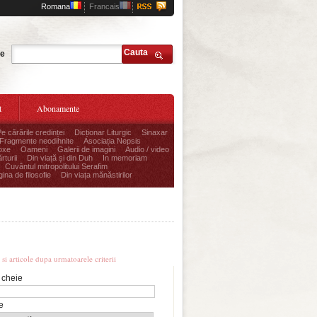
Romana
Francais
Cauta
te
t
Abonamente
Pe cărările credinței
Dicționar Liturgic
Sinaxar
Fragmente neodihnite
Asociația Nepsis
oxe
Oameni
Galerii de imagini
Audio / video
rturii
Din viață și din Duh
In memoriam
Cuvântul mitropolitului Serafim
ina de filosofie
Din viața mănăstirilor
re avansata
i si articole dupa urmatoarele criterii
 cheie
e