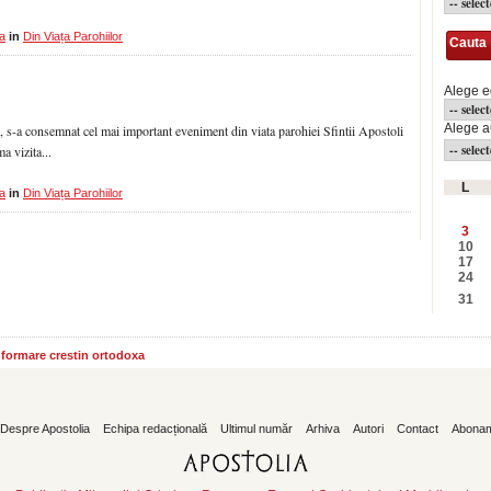
a
in
Din Viața Parohiilor
Cauta
Alege e
Alege a
 , s-a consemnat cel mai important eveniment din viata parohiei Sfintii Apostoli
 vizita...
L
a
in
Din Viața Parohiilor
3
10
17
24
31
informare crestin ortodoxa
Despre Apostolia
Echipa redacțională
Ultimul număr
Arhiva
Autori
Contact
Abona