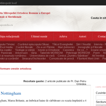
Mitropolit Iosif
tia Mitropoliei Ortodoxe Române a Europei
tale si Meridionale
Cauta in si
.apostolia.eu
hipa redacțională
Ultimul număr
Arhiva
Autori
Contac
pului Timotei
Cuvântul episcopului Siluan
Tâlcul Evangheliei
Știri / Noutăți
Interviu - 
Evul media
Cuvânt filocalic
Zis-a un Părinte
Mari duhovnici
Imnografie și Filocalie
na copiilor
Teologie și stiință
Istorie și Ortodoxie
Canonica
De ce...?
Icoane ortod
Pastorala
Aniversare
Varia
Taberele MOREOM
Pelerinaje MOREOM
Poem
Mă
ri ai neamului românesc
Universitatea de vară
Centrul „Dumitru Stăniloae”
Ati întrebat
edici și cuvântări
Sinaxarul închisorilor
Comunicate de presă
Făuritorii Marii Uniri
Pag
informare crestin ortodoxa
Cauta
Rezultate gasite:
2 articole publicate de Pr. Dan Petru
Ghindea
cauta stir
la Nottingham
Cuvinte
gham, Marea Britanie, au îmbrăcat haine de sărbătoare cu ocazia împlinirii a 4
Sectiun