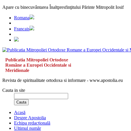
Apare cu binecuvântarea Înaltpresfinţitului Părinte Mitropolit Iosif
Romana
Francais
Publicatia Mitropoliei Ortodoxe
Române a Europei Occidentale si
Meridionale
Revista de spiritualitate ortodoxa si informare - www.apostolia.eu
Cauta in site
Cauta
Acasă
Despre Apostolia
Echipa redacțională
Ultimul număr