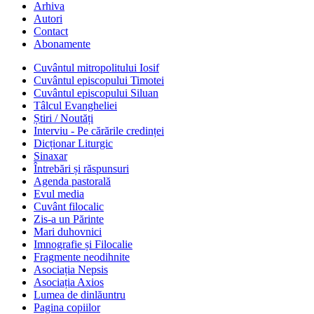
Arhiva
Autori
Contact
Abonamente
Cuvântul mitropolitului Iosif
Cuvântul episcopului Timotei
Cuvântul episcopului Siluan
Tâlcul Evangheliei
Știri / Noutăți
Interviu - Pe cărările credinței
Dicționar Liturgic
Sinaxar
Întrebări și răspunsuri
Agenda pastorală
Evul media
Cuvânt filocalic
Zis-a un Părinte
Mari duhovnici
Imnografie și Filocalie
Fragmente neodihnite
Asociația Nepsis
Asociația Axios
Lumea de dinlăuntru
Pagina copiilor