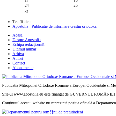
17
18
24
25
31
Te afli aici:
Apostolia - Publicatie de informare crestin ortodoxa
Acasă
Despre Apostolia
Echipa redacțională
Ultimul număr
Arhiva
Autori
Contact
Abonamente
Publicatia Mitropoliei Ortodoxe Romane a Europei Occidentale si Me
Site-ul www.apostolia.eu este finanţat de GUVERNUL ROMÂNIEI - 
Conținutul acestui website nu reprezintă poziția oficială a Departame