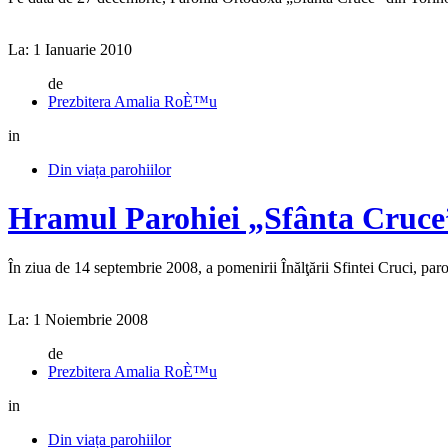
La:
1 Ianuarie 2010
de
Prezbitera Amalia RoÈ™u
in
Din viața parohiilor
Hramul Parohiei „Sfânta Cruce
În ziua de 14 septembrie 2008, a pomenirii Înălţării Sfintei Cruci, par
La:
1 Noiembrie 2008
de
Prezbitera Amalia RoÈ™u
in
Din viața parohiilor