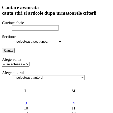
Cautare avansata
cauta stiri si articole dupa urmatoarele criterii
Cuvinte cheie
Sectiune
Cauta
Alege editia
Alege autorul
L
M
3
4
10
11