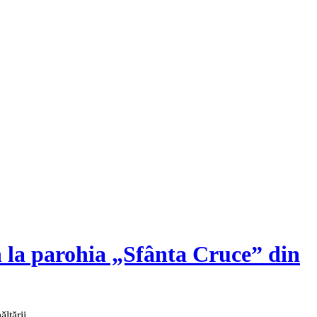
la parohia „Sfânta Cruce” din
lţării...