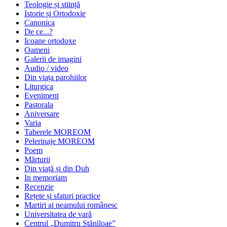
Teologie și stiință
Istorie și Ortodoxie
Canonica
De ce...?
Icoane ortodoxe
Oameni
Galerii de imagini
Audio / video
Din viața parohiilor
Liturgica
Eveniment
Pastorala
Aniversare
Varia
Taberele MOREOM
Pelerinaje MOREOM
Poem
Mărturii
Din viață și din Duh
In memoriam
Recenzie
Rețete și sfaturi practice
Martiri ai neamului românesc
Universitatea de vară
Centrul „Dumitru Stăniloae”