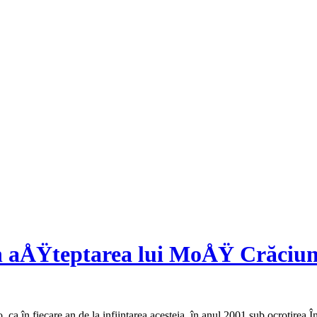
 aÅŸteptarea lui MoÅŸ Crăciun 
 în fiecare an de la infiinţarea acesteia, în anul 2001 sub ocrotirea Înă