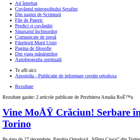
Ati întrebat
Cuvântul mitropolitului Serafim
Din pagini de Scriptură
File de Pateric
Predici și cuvântări
Sinaxarul închisorilor
Comunicate de presă
Făuritorii Marii Uniri
Pagina de filosofie
Din viața mănăstirilor
Autobiografia spirituală
Te afli aici:
Apostolia - Publicatie de informare crestin ortodoxa
Rezultate
Rezultate gasite:
2 articole publicate de Prezbitera Amalia RoÈ™u
Vine MoÅŸ Crăciun! Serbare în
Torino
Pe data de 27 decembrie, Parohia Ortodoxă „Sfânta Cruce” din Torino, ca