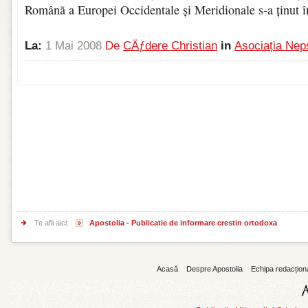
Română a Europei Occidentale și Meridionale s-a ținut î
La:
1 Mai 2008
De
CÄƒdere Christian
in
Asociația Nep
Te afli aici:
Apostolia - Publicatie de informare crestin ortodoxa
Acasă
Despre Apostolia
Echipa redacțion