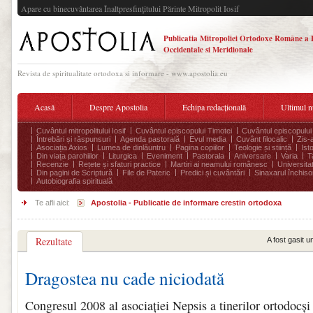
Apare cu binecuvântarea Înaltpresfinţitului Părinte Mitropolit Iosif
Publicatia Mitropoliei Ortodoxe Române a 
Occidentale si Meridionale
Revista de spiritualitate ortodoxa si informare - www.apostolia.eu
Acasă
Despre Apostolia
Echipa redacțională
Ultimul 
Cuvântul mitropolitului Iosif
Cuvântul episcopului Timotei
Cuvântul episcopului
Întrebări și răspunsuri
Agenda pastorală
Evul media
Cuvânt filocalic
Zis-
Asociația Axios
Lumea de dinlăuntru
Pagina copiilor
Teologie și stiință
Ist
Din viața parohiilor
Liturgica
Eveniment
Pastorala
Aniversare
Varia
T
Recenzie
Rețete și sfaturi practice
Martiri ai neamului românesc
Universita
Din pagini de Scriptură
File de Pateric
Predici și cuvântări
Sinaxarul închisor
Autobiografia spirituală
Te afli aici:
Apostolia - Publicatie de informare crestin ortodoxa
Rezultate
A fost gasit u
Dragostea nu cade niciodată
Congresul 2008 al asociației Nepsis a tinerilor ortodocș