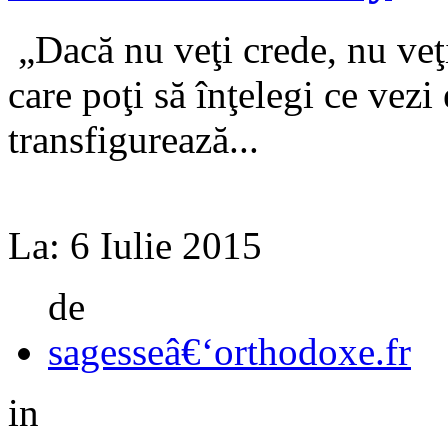
„Dacă nu veţi crede, nu veţi
care poţi să înţelegi ce vezi
transfigurează...
La:
6 Iulie 2015
de
sagesseâ€‘orthodoxe.fr
in