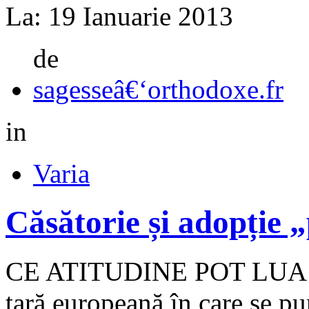
La:
19 Ianuarie 2013
de
sagesseâ€‘orthodoxe.fr
in
Varia
Căsătorie și adopție „
CE ATITUDINE POT LUA CR
ţară europeană în care se pu