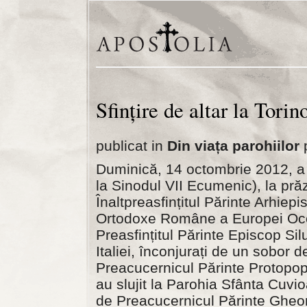
Sfințire de altar la Torin
publicat in
Din viața parohiilor
p
Duminică, 14 octombrie 2012, a X
la Sinodul VII Ecumenic), la pr
Înaltpreasfințitul Părinte Arhiepis
Ortodoxe Române a Europei Occid
Preasfințitul Părinte Episcop S
Italiei, înconjurați de un sobor d
Preacucernicul Părinte Protopop
au slujit la Parohia Sfânta Cuvi
de Preacucernicul Părinte Gheor