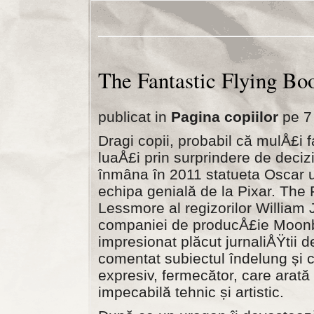
The Fantastic Flying Bo
publicat in
Pagina copiilor
pe 7
Dragi copii, probabil că mulÅ£i f
luaÅ£i prin surprindere de deci
înmâna în 2011 statueta Oscar u
echipa genială de la Pixar. The 
Lessmore al regizorilor William
companiei de producÅ£ie Moonb
impresionat plăcut jurnaliÅŸtii de
comentat subiectul îndelung și c
expresiv, fermecător, care arată 
impecabilă tehnic și artistic.