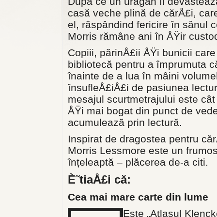
După ce un uragan îi devastează
casă veche plină de cărÅ£i, car
el, răspândind fericire în sânul 
Morris rămâne ani în ÅŸir custo
Copiii, părinÅ£ii ÅŸi bunicii care
bibliotecă pentru a împrumuta c
înainte de a lua în mâini volume
însufleÅ£iÅ£i de pasiunea lecturi
mesajul scurtmetrajului este cât
ÅŸi mai bogat din punct de vedere
acumulează prin lectură.
Inspirat de dragostea pentru căr
Morris Lessmore este un frumos î
înțeleaptă – plăcerea de-a citi.
È˜tiaÅ£i că:
Cea mai mare carte din lume
Este „Atlasul Klenck