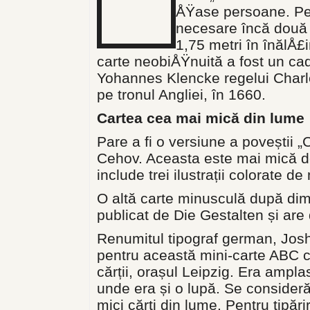
ÅŸase persoane. Pen
necesare încă două
1,75 metri în înălÅ
carte neobiÅŸnuită a fost un ca
Yohannes Klencke regelui Charle
pe tronul Angliei, în 1660.
Cartea cea mai mică din lume
Pare a fi o versiune a poveștii 
Cehov. Aceasta este mai mică de
include trei ilustrații colorate d
O altă carte minusculă după dim
publicat de Die Gestalten și are
Renumitul tipograf german, Josh
pentru această mini-carte ABC cu 
cărții, orașul Leipzig. Era ampla
unde era și o lupă. Se consider
mici cărți din lume. Pentru tipăr