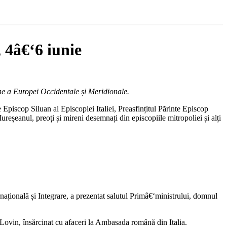
 4â€‘6 iunie
e a Europei Occidentale și Meridionale.
e Episcop Siluan al Episcopiei Italiei, Preasfințitul Părinte Episcop
reșeanul, preoți și mireni desemnați din episcopiile mitropoliei și alți
națională și Integrare, a prezentat salutul Primâ€‘ministrului, domnul
vin, însărcinat cu afaceri la Ambasada română din Italia.