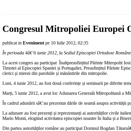
Congresul Mitropoliei Europei O
publicat in
Eveniment
pe 10 Iulie 2012, 02:35
În perioada 4â€‘6 iunie 2012, la Sediul Episcopiei Ortodoxe Române
La acest congres au participat Înaltpreasfințitul Părinte Mitropolit Ios
Timotei al Episcopiei Spaniei și Portugaliei, Preasfințitul Părinte Epis
clerici și mireni din parohiile și mănăstirile din mitropolie.
Luni, 4 iunie 2012, au fost două conferințe și seminarii pe diferite teme
Marți, 5 iunie 2012, a avut loc Adunarea Generală Mitropolitană a Mi
În cadrul adunării sâ€‘au prezentat dările de seamă asupra activității pa
La adunare au fost prezenți și reprezentanți ai autorităților civile it
Mario Monti, elogiind activitatea episcopiei noastre în Italia și a Biseri
Din partea autorităților române au participat Domnul Bogdan Tătaruâ