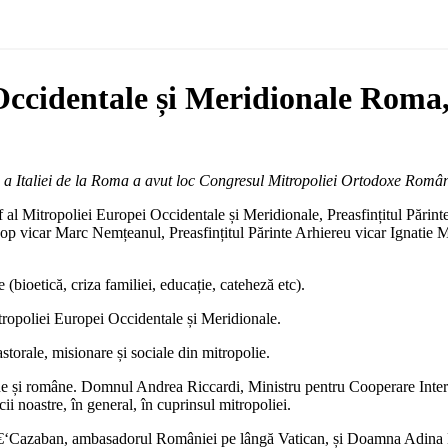
ccidentale și Meridionale Roma,
 a Italiei de la Roma a avut loc Congresul Mitropoliei Ortodoxe Român
if al Mitropoliei Europei Occidentale și Meridionale, Preasfințitul Părint
cop vicar Marc Nemțeanul, Preasfințitul Părinte Arhiereu vicar Ignatie Mu
 (bioetică, criza familiei, educație, cateheză etc).
tropoliei Europei Occidentale și Meridionale.
storale, misionare și sociale din mitropolie.
aliene și române. Domnul Andrea Riccardi, Ministru pentru Cooperare Inter
cii noastre, în general, în cuprinsul mitropoliei.
€‘Cazaban, ambasadorul României pe lângă Vatican, și Doamna Adina Lo