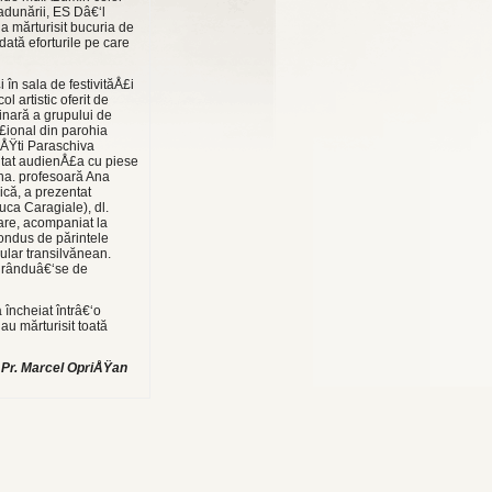
adunării, ES Dâ€‘l
 mărturisit bucuria de
dată eforturile pe care
 în sala de festivităÅ£i
l artistic oferit de
dinară a grupului de
Å£ional din parohia
iÅŸti Paraschiva
ntat audienÅ£a cu piese
dna. profesoară Ana
ică, a prezentat
ca Caragiale), dl.
lare, acompaniat la
 condus de părintele
ular transilvănean.
curânduâ€‘se de
încheiat întrâ€‘o
au mărturisit toată
Pr. Marcel OpriÅŸan