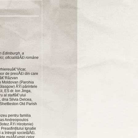
in Edinburgh, a
ci, oficialităÅ£i române
Arhiereuâ€‘Vicar,
obor de preoÅ£i din care
aiâ€‘Răzvan
iu Moldovan (Parohia
 Glasgow) ÅŸi părintele
i, ES dr. Ion Jinga,
 al staffâ€‘ului
, dna Silvia Delcea,
 Shettleston Old Parish
nezeu pentru familia
dreas Andreopoulos
, Botez ÅŸi Hirotonie)
Preasfințitului Ignatie
 a întregii societăÅ£i.
alde mulÅ£umiri celor