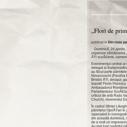
„Flori de pri
publicat in
Din viața pa
Duminică, 29 aprilie
organizat sărbătoarea „
ÅŸi scoÅ£iene, oameni 
Evenimentul central al m
delegat al Înaltpreasfi
au făcut parte părintel
Novacovschi (Parohia B
Bristol) ÅŸi, desigur, 
Ioanâ€‘Florin Florescu (
Ambasadorul României î
Parlamentului ScoÅ£ian
criticul de artă Radu V
Church), reverendul Da
În cadrul Sfintei Liturg
părintelui OpriÅŸan în 
(specialist în iconograf
din această duminică, n
de a rosti un impresiona
Au mai luat cuvântul pă