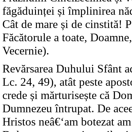
făgăduinței și împlinirea nă
Cât de mare și de cinstită! 
Făcătorule a toate, Doamne, 
Vecernie).
Revărsarea Duhului Sfânt ad
Lc. 24, 49), atât peste aposto
crede și mărturisește că Dom
Dumnezeu întrupat. De aceea,
Hristos neâ€‘am botezat am 