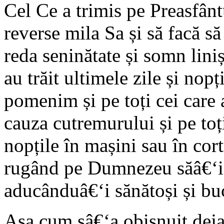
Cel Ce a trimis pe Preasfânt
reverse mila Sa și să facă s
reda seninătate și somn linișt
au trăit ultimele zile și nop
pomenim și pe toți cei care 
cauza cutremurului și pe toți
nopțile în mașini sau în cortu
rugând pe Dumnezeu săâ€‘i î
aducânduâ€‘i sănătoși și buc
Așa cum sâ€‘a obișnuit deja 