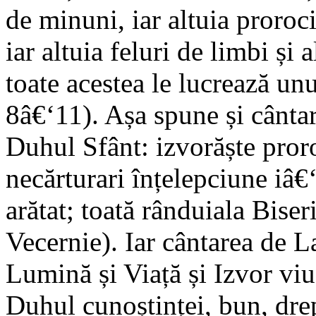
de minuni, iar altuia proroc
iar altuia feluri de limbi și 
toate acestea le lucrează unu
8â€‘11). Așa spune și cântar
Duhul Sfânt: izvorăște proroc
necărturari înțelepciune iâ€‘
arătat; toată rânduiala Biseri
Vecernie). Iar cântarea de 
Lumină și Viață și Izvor viu
Duhul cunoștinței, bun, drept