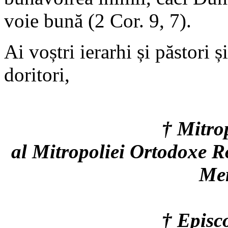
voie bună (2 Cor. 9, 7).
Ai voștri ierarhi și păstori ș
doritori,
† Mitro
al Mitropoliei Ortodoxe R
Mer
† Epis