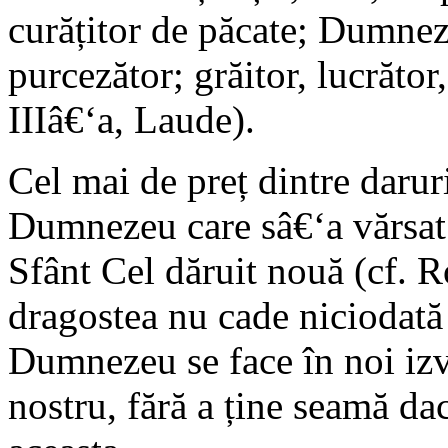
curățitor de păcate; Dumnez
purcezător; grăitor, lucrător
IIIâ€‘a, Laude).
Cel mai de preț dintre daruri 
Dumnezeu care sâ€‘a vărsat 
Sfânt Cel dăruit nouă (cf. R
dragostea nu cade niciodată (
Dumnezeu se face în noi izvo
nostru, fără a ține seamă da