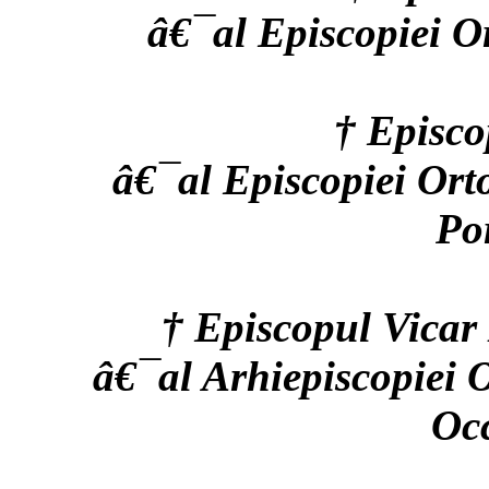
â€¯al Episcopiei O
† Episc
â€¯al Episcopiei Ort
Po
† Episcopul Vi
â€¯al Arhiepiscopiei
Occ