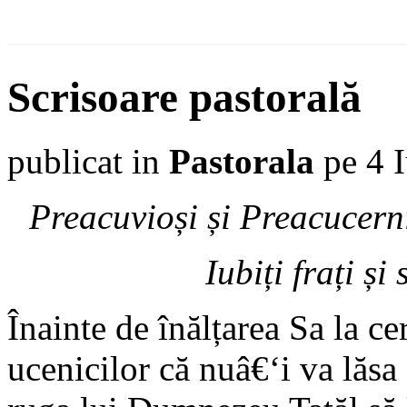
Scrisoare pastorală
publicat in
Pastorala
pe 4 I
Preacuvioși și Preacucern
Iubiți frați ș
Înainte de înălțarea Sa la c
ucenicilor că nuâ€‘i va lăsa 