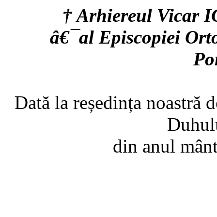
† Arhiereul Vic
â€¯al Episcopiei Ort
Po
Dată la reședința noastră d
Duhulu
din anul mânt