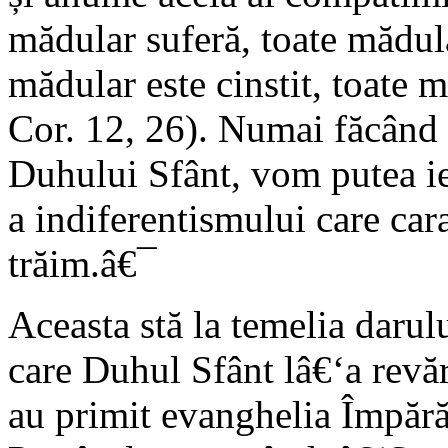
mădular suferă, toate mădul
mădular este cinstit, toate
Cor. 12, 26). Numai făcând l
Duhului Sfânt, vom putea ie
a indiferentismului care cara
trăim.â€¯
Aceasta stă la temelia darulu
care Duhul Sfânt lâ€‘a revăr
au primit evanghelia Împăr