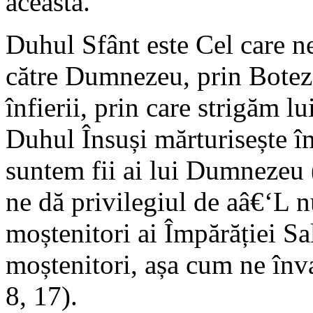
aceasta.
Duhul Sfânt este Cel care neâ
către Dumnezeu, prin Botez
înfierii, prin care strigăm 
Duhul Însuși mărturisește î
suntem fii ai lui Dumnezeu 
ne dă privilegiul de aâ€‘L 
moștenitori ai Împărăției Sa
moștenitori, așa cum ne înv
8, 17).