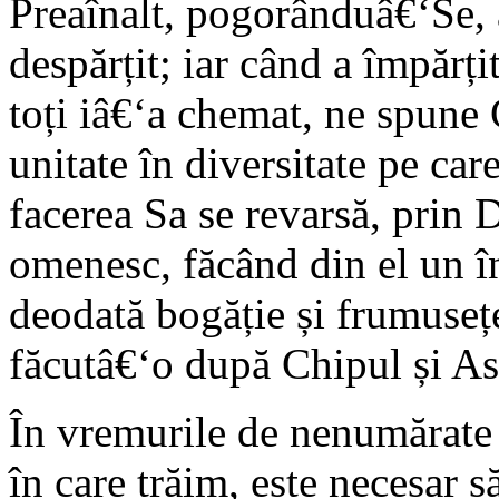
Preaînalt, pogorânduâ€‘Se, 
despărțit; iar când a împărți
toți iâ€‘a chemat, ne spune
unitate în diversitate pe ca
facerea Sa se revarsă, prin 
omenesc, făcând din el un în
deodată bogăție și frumusețe
făcutâ€‘o după Chipul și A
În vremurile de nenumărate b
în care trăim, este necesar 