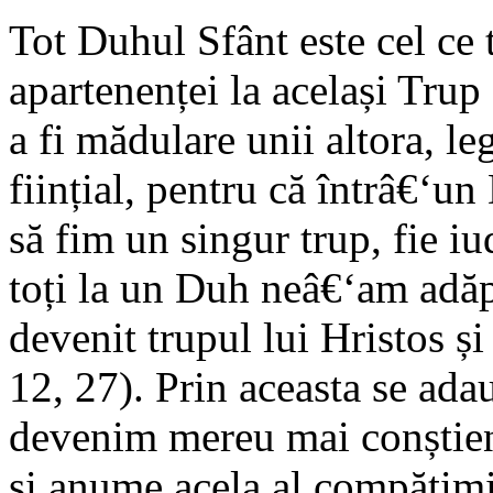
Tot Duhul Sfânt este cel ce t
apartenenței la același Trup a
a fi mădulare unii altora, le
ființial, pentru că întrâ€‘u
să fim un singur trup, fie iude
toți la un Duh neâ€‘am adăp
devenit trupul lui Hristos și
12, 27). Prin aceasta se adau
devenim mereu mai conștienț
și anume acela al compătimir