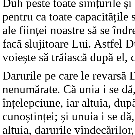
Duh peste toate simțurile și
pentru ca toate capacitățile 
ale ființei noastre să se înd
facă slujitoare Lui. Astfel D
voiește să trăiască după el, 
Darurile pe care le revarsă 
nenumărate. Că unia i se dă
înțelepciune, iar altuia, du
cunoștinței; și unuia i se dă,
altuia, darurile vindecărilor