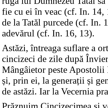
ruga lui Dumnezeu Tatăl să l
fie cu ei în veac (cf. In. 1
de la Tatăl purcede (cf. In. 1
adevărul (cf. In. 16, 13).
Astăzi, întreaga suflare a or
cincizeci de zile după Învi
Mângâietor peste Apostolii
și, prin ei, la generații și ge
de astăzi. Iar la Vecernia pr
Prăznuim Cincizecimea și v