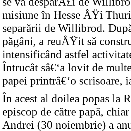
se va despărÅ£i de Willibr
misiune în Hesse ÅŸi Thur
separării de Willibrod. Dup
păgâni, a reuÅŸit să constru
intensificând astfel activita
Întrucât sâ€‘a lovit de multe
papei printrâ€‘o scrisoare, 
În acest al doilea popas la 
episcop de către papă, chiar 
Andrei (30 noiembrie) a anu