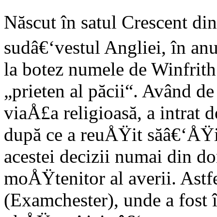
Născut în satul Crescent di
sudâ€‘vestul Angliei, în an
la botez numele de Winfrith
„prieten al păcii“. Având de
viaÅ£a religioasă, a intrat d
după ce a reuÅŸit săâ€‘ÅŸi
acestei decizii numai din do
moÅŸtenitor al averii. Astfe
(Examchester), unde a fost î