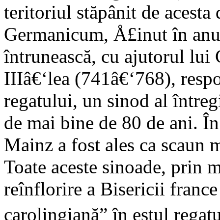
teritoriul stăpânit de acest
Germanicum, Å£inut în anul
întrunească, cu ajutorul lui
IIIâ€‘lea (741â€‘768), respo
regatului, un sinod al întreg
de mai bine de 80 de ani. Î
Mainz a fost ales ca scaun m
Toate aceste sinoade, prin m
reînflorire a Bisericii fran
carolingiană” în estul regatu