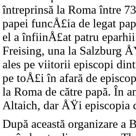
întreprinsă la Roma între 7
papei funcÅ£ia de legat papa
el a înfiinÅ£at patru eparhi
Freising, una la Salzburg Å
ales pe viitorii episcopi din
pe toÅ£i în afară de episcop
la Roma de către papă. În a
Altaich, dar ÅŸi episcopia 
După această organizare a Bi