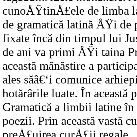
cunoÅŸtinÅ£ele de limba lat
de gramatică latină ÅŸi de 
fixate încă din timpul lui Ju
de ani va primi ÅŸi taina P
această mănăstire a participa
ales săâ€‘i comunice arhiep
hotărârile luate. În această
Gramatică a limbii latine î
poezii. Prin această vastă 
preÅ£uirea curÅ£ii regale.