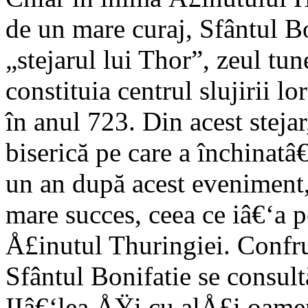
de un mare curaj, Sfântul B
„stejarul lui Thor”, zeul tun
constituia centrul slujirii l
în anul 723. Din acest stejar
biserică pe care a închinatâ
un an după acest eveniment,
mare succes, ceea ce iâ€‘a p
Å£inutul Thuringiei. Confru
Sfântul Bonifatie se consul
IIâ€‘lea ÅŸi cu alÅ£i oamen