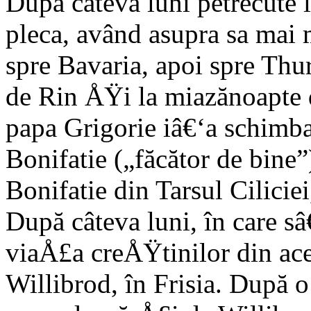
După câteva luni petrecute 
pleca, având asupra sa mai m
spre Bavaria, apoi spre Thur
de Rin ÅŸi la miazănoapte d
papa Grigorie iâ€‘a schimba
Bonifatie („făcător de bine”
Bonifatie din Tarsul Ciliciei
După câteva luni, în care sâ
viaÅ£a creÅŸtinilor din acel
Willibrod, în Frisia. După o 