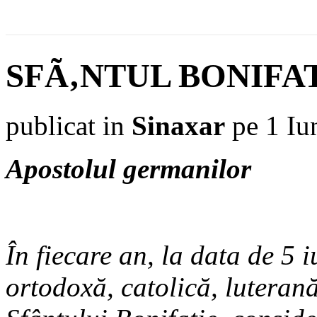
SFÃ‚NTUL BONIFA
publicat in
Sinaxar
pe 1 Iu
Apostolul germanilor
În fiecare an, la data de 5 i
ortodoxă, catolică, lutera