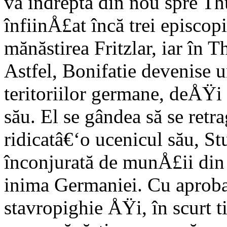
va îndrepta din nou spre Th
înfiinÅ£at încă trei episcop
mănăstirea Fritzlar, iar în 
Astfel, Bonifatie devenise u
teritoriilor germane, deÅŸi
său. El se gândea să se retr
ridicatâ€‘o ucenicul său, S
înconjurată de munÅ£ii din 
inima Germaniei. Cu aproba
stavropighie ÅŸi, în scurt 