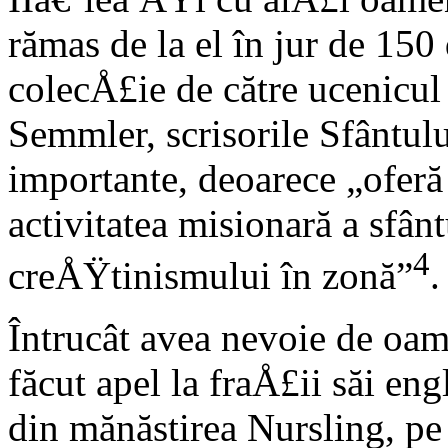
rămas de la el în jur de 150 
colecÅ£ie de către ucenicul
Semmler, scrisorile Sfântulu
importante, deoarece „oferă
activitatea misionară a sfân
4
creÅŸtinismului în zonă”
.
Întrucât avea nevoie de oam
făcut apel la fraÅ£ii săi eng
din mănăstirea Nursling, pe 