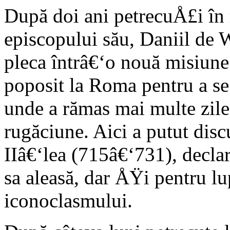
După doi ani petrecuÅ£i în
episcopului său, Daniil de 
pleca întrâ€‘o nouă misiune.
poposit la Roma pentru a se 
unde a rămas mai multe zile
rugăciune. Aici a putut dis
IIâ€‘lea (715â€‘731), declar
sa aleasă, dar ÅŸi pentru l
iconoclasmului.