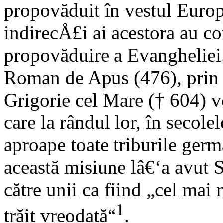
propovăduit în vestul Euro
indirecÅ£i ai acestora au co
propovăduire a Evangheliei
Roman de Apus (476), prin m
Grigorie cel Mare († 604) v
care la rândul lor, în secol
aproape toate triburile germ
această misiune lâ€‘a avut S
către unii ca fiind „cel mai
1
trăit vreodată“
.