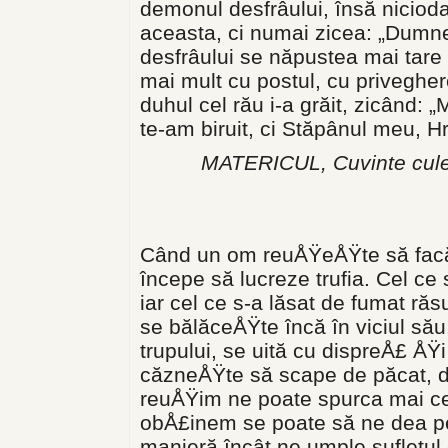
demonul desfrâului, însă nicioda
aceasta, ci numai zicea: „Dumn
desfrâului se năpustea mai tare
mai mult cu postul, cu priveghere
duhul cel rău i-a grăit, zicând: „
te-am biruit, ci Stăpânul meu, Hr
MATERICUL, Cuvinte cules
Când un om reuÅŸeÅŸte să facă ce
începe să lu­creze trufia. Cel ce
iar cel ce s-a lăsat de fumat răs
se bălăceÅŸte încă în viciul său
trupului, se uită cu dispreÅ£ ÅŸi
căzneÅŸte să scape de pă­cat, da
reuÅŸim ne poate spurca mai ce
obÅ£inem se poate să ne dea pe
manieră încât ne um­ple sufletul