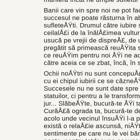
Banii care vin spre noi ne pot 
succesul ne poate răsturna în abi
sufleteÅŸti. Drumul către iubire
ceilalÅ£i de la înălÅ£imea vultur
usu­că pe vrejii de dispreÅ£, de 
pregătit să primească reuÅŸita s
ce reu­ÅŸim pentru noi ÅŸi ne a
către aceia ce se zbat, încă, în 
Ochii noÅŸtri nu sunt concepuÅ£
cu ei chi­pul iubirii ce se căzneÅ
Succesele nu ne sunt date spre a
statuilor, ci pentru a le transfor
jur... SlăbeÅŸte, bucură-te ÅŸi t
CurăÅ£ă ograda ta, bucură-te de
acolo unde vecinul însuÅŸi l-a p
există o relaÅ£ie ascun­să, niÅŸ
sentimen­te pe care nu le vei b