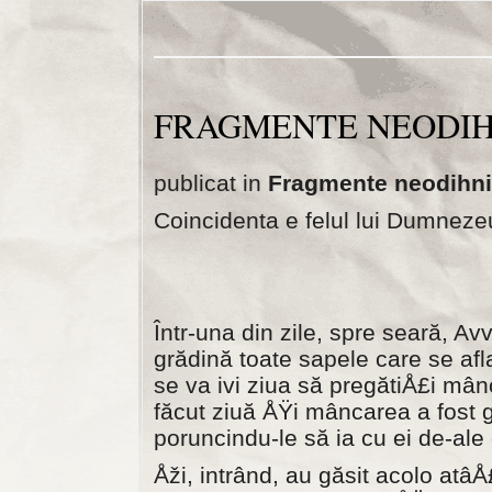
FRAGMENTE NEODIHN
publicat in
Fragmente neodihni
Coincidenta e felul lui Dumnez
Într-una din zile, spre seară, Av
grădină toate sapele care se af
se va ivi ziua să pregătiÅ£i mân­
făcut ziuă ÅŸi mâncarea a fost g
poruncindu-le să ia cu ei de-ale 
Åži, intrând, au găsit acolo atâÅ