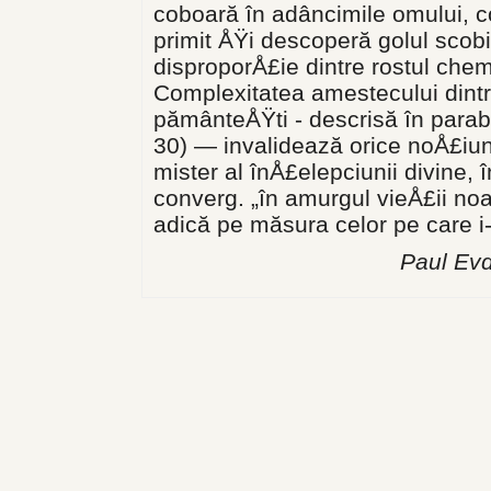
coboară în adâncimile omului, c
primit ÅŸi descoperă golul scobit 
disproporÅ£ie dintre rostul chem
Complexitatea amestecului dintre
pământeÅŸti - descrisă în parabo
30) — invalidează ori­ce noÅ£iu
mister al înÅ£elepciunii divine, 
converg. „în amurgul vieÅ£ii noa
adică pe măsura celor pe care i
Paul Evd