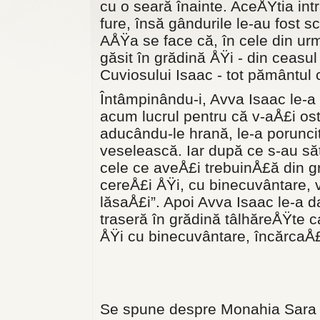
cu o seară înainte. AceÅŸtia in
fure, însă gândurile le-au fost 
AÅŸa se face că, în cele din urm
găsit în grădină ÅŸi - din ceasul
Cuviosului Isaac - tot pământul 
Întâmpinându-i, Avva Isaac le-a 
acum lucrul pen­tru că v-aÅ£i os
aducându-le hrană, le-a porunci
veselească. Iar după ce s-au să­
cele ce aveÅ£i trebuinÅ£ă din gr
cereÅ£i ÅŸi, cu binecuvântare, ve
lăsaÅ£i”. Apoi Avva Isaac le-a dat
traseră în grădină tâlhăreÅŸte c
ÅŸi cu binecuvântare, în­cărcaÅ£i
Se spune despre Monahia Sara că