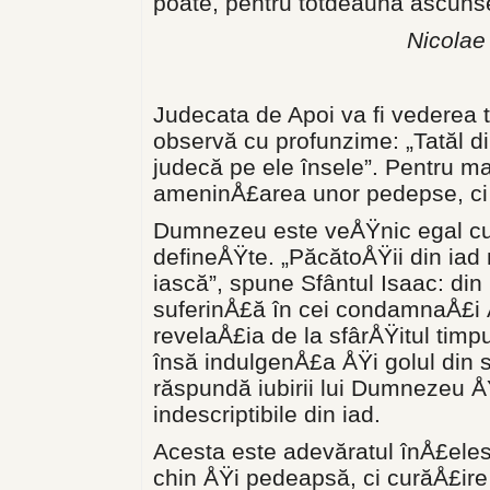
poate, pentru totdeauna ascunse 
Nicolae 
Judecata de Apoi va fi vederea t
observă cu pro­funzime: „Tatăl din
judecă pe ele însele”. Pentru mar
ameninÅ£area unor pedepse, ci de
Dumnezeu este veÅŸnic egal cu E
defineÅŸte. „PăcătoÅŸii din iad
iască”, spune Sfântul Isaac: din 
suferinÅ£ă în cei con­damnaÅ£i 
revelaÅ£ia de la sfârÅŸitul timpur
însă indulgenÅ£a ÅŸi golul din su­
răspundă iubirii lui Dumnezeu ÅŸ
indescriptibile din iad.
Acesta este adevăratul înÅ£eles 
chin ÅŸi pedeapsă, ci curăÅ£ir