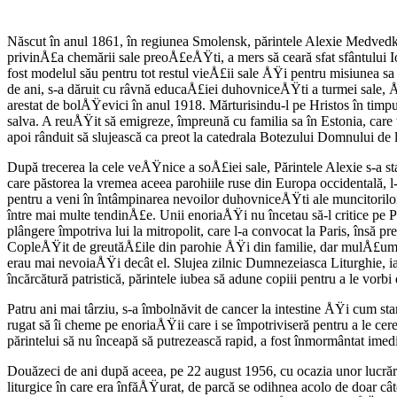
Născut în anul 1861, în regiunea Smolensk, părintele Alexie Medvedkov
privinÅ£a chemării sale preoÅ£eÅŸti, a mers să ceară sfat sfântului Ioa
fost modelul său pentru tot restul vieÅ£ii sale ÅŸi pentru misiunea sa
de ani, s-a dăruit cu râvnă educaÅ£iei duhovniceÅŸti a turmei sale, ÅŸ
arestat de bolÅŸevici în anul 1918. Mărturisindu-l pe Hristos în timpul
salva. A reuÅŸit să emigreze, împreună cu familia sa în Estonia, care
apoi rânduit să slujească ca preot la catedrala Botezului Domnului de l
După trecerea la cele veÅŸnice a soÅ£iei sale, Părintele Alexie s-a s
care păstorea la vremea aceea parohiile ruse din Europa occidentală, l
pentru a veni în întâmpinarea nevoilor duhovniceÅŸti ale muncitorilor
între mai multe tendinÅ£e. Unii enoriaÅŸi nu încetau să-l critice pe Pă
plângere împotriva lui la mitropolit, care l-a convocat la Paris, însă p
CopleÅŸit de greutăÅ£ile din parohie ÅŸi din familie, dar mulÅ£umindu
erau mai nevoiaÅŸi decât el. Slujea zilnic Dumnezeiasca Liturghie, ia
încărcătură patristică, părintele iubea să adune copiii pentru a le vor
Patru ani mai târziu, s-a îmbolnăvit de cancer la intestine ÅŸi cum star
rugat să îi cheme pe enoriaÅŸii care i se împotriviseră pentru a le ce
părintelui să nu înceapă să putrezească rapid, a fost înmormântat imed
Douăzeci de ani după aceea, pe 22 august 1956, cu ocazia unor lucrări 
liturgice în care era înfăÅŸurat, de parcă se odihnea acolo de doar cât