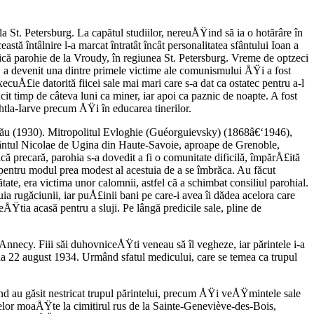
 St. Petersburg. La capătul studiilor, nereuÅŸind să ia o hotărâre în
tă întâlnire l-a marcat întratât încât personalitatea sfântului Ioan a
mică parohie de la Vroudy, în regiunea St. Petersburg. Vreme de optzeci
ă, a devenit una dintre primele victime ale comunismului ÅŸi a fost
cuÅ£ie datorită fiicei sale mai mari care s-a dat ca ostatec pentru a-l
 timp de câteva luni ca miner, iar apoi ca paznic de noapte. A fost
ohtla-Iarve precum ÅŸi în educarea tinerilor.
l său (1930). Mitropolitul Evloghie (Guéorguievsky) (1868â€‘1946),
 Sfântul Nicolae de Ugina din Haute-Savoie, aproape de Grenoble,
 precară, parohia s-a dovedit a fi o comunitate dificilă, împărÅ£ită
u pentru modul prea modest al acestuia de a se îmbrăca. Au făcut
tate, era victima unor calomnii, astfel că a schimbat consiliul parohial.
 rugăciunii, iar puÅ£inii bani pe care-i avea îi dădea acelora care
Ÿtia acasă pentru a sluji. Pe lângă predicile sale, pline de
a Annecy. Fiii săi duhovniceÅŸti veneau să îl vegheze, iar părintele i-a
 la 22 august 1934. Urmând sfatul medicului, care se temea ca trupul
când au găsit nestricat trupul părintelui, precum ÅŸi veÅŸmintele sale
ntelor moaÅŸte la cimitirul rus de la Sainte-Geneviève-des-Bois,