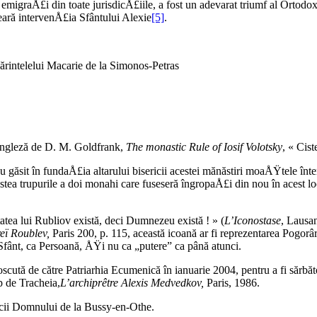
igraÅ£i din toate jurisdicÅ£iile, a fost un adevarat triumf al Ortodoxie
eară intervenÅ£ia Sfântului Alexie
[5]
.
ărintelelui Macarie de la Simonos-Petras
engleză de D. M. Goldfrank,
The monastic Rule of Iosif Volotsky
, « Cis
s-au găsit în fundaÅ£ia altarului bisericii acestei mănăstiri moaÅŸtele în
ostea trupurile a doi monahi care fuseseră îngropaÅ£i din nou în acest l
tatea lui Rubliov există, deci Dumnezeu există ! » (
L’
Iconostase
, Lausan
reï Roublev
,
Paris 200, p. 115, această icoană ar fi reprezentarea Pogor
l Sfânt, ca Persoană, ÅŸi nu ca „putere” ca până atunci.
noscută de către Patriarhia Ecumenică în ianuarie 2004, pentru a fi sărb
p de Tracheia,
L’archiprêtre Alexis Medvedkov,
Paris, 1986.
cii Domnului de la Bussy-en-Othe.