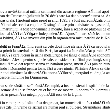
 a învăÅ£at mai întâi la seminarul din aceasta regiune ÅŸi mai apoi la
n de Cronstadt (prăznuit în 20 déc.) care i-a dat binecuvântarea sa. Aceas
 pastorală. Hirotonit întru preot în anul 1895, i-a fost încredinÅ£ată o 
i mai ales celei a copiilor. Distingându-se prin activitatea sa pastoral
 martiriului, a fost condamnat la moarte, însă a scăpat de plutonul de exe
 tocmai îÅŸi câÅŸtigase independenÅ£a. Ajuns în mare sărăcie, a muncit
a Iykhvi, ÅŸi s-a investit din plin în organizarea micii parohii de la K
tabilit în FranÅ£a, împreună cu cele două fiice ale sale ÅŸi cu nepotu
-a primit la catedrala rusă din Paris, iar apoi i-a încredinÅ£at parohia
 ruÅŸi care lucrau în uzina metalurgică. Pe lângă o situaÅ£ie economică
rintele Alexie pentru slujbele sale, considerate ca fiind prea lungi, sa
relatul ÅŸi-a dat repede seama că bătrânul preot, smerit ÅŸi plin de bună
-i Domnului pentru toate, fără a cere nimic, Părintele Alexie se dăruia
r apoi rămânea la dispoziÅ£ia enoriaÅŸilor săi, mergând cu drag la aceÅ
bi despre minunile lui Dumnezeu.
ea sa de sănătate se înrăutăÅ£ea rapid, a fost transferat la spitalul de l
re iertare ÅŸi a se împăca cu ei înainte de moarte. A adormit în Domnul
iat, în prezenÅ£a întegii populaÅ£ii ruse de la Ugina.
în cimitir, trupul său a fost dezgropat, iar muncitorii au fost uluiÅ£i 
eva zile, în vreme ce sicriul era numai praf si pulbere. Strămutarea sfi