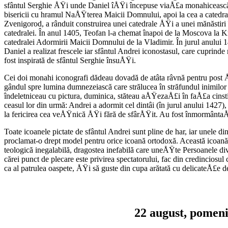
sfântul Serghie ÅŸi unde Daniel îÅŸi începuse viaÅ£a monahicească, Å
bisericii cu hramul NaÅŸterea Maicii Domnului, apoi la cea a catedrale
Zvenigorod, a rânduit construirea unei catedrale ÅŸi a unei mănăstiri î
catedralei. În anul 1405, Teofan l-a chemat înapoi de la Moscova la Kr
catedralei Adormirii Maicii Domnului de la Vladimir. În jurul anului 14
Daniel a realizat frescele iar sfântul Andrei iconostasul, care cuprin
fost inspirată de sfântul Serghie însuÅŸi.
Cei doi monahi iconografi dădeau dovadă de atâta râvnă pentru post 
gândul spre lumina dumnezeiască care strălucea în străfundul inimilor 
îndeletniceau cu pictura, duminica, stăteau aÅŸezaÅ£i în faÅ£a cins
ceasul lor din urmă: Andrei a adormit cel dintâi (în jurul anului 1427)
la fericirea cea veÅŸnică ÅŸi fără de sfârÅŸit. Au fost înmormântaÅ£
Toate icoanele pictate de sfântul Andrei sunt pline de har, iar unele d
proclamat-o drept model pentru orice icoană ortodoxă. Această icoană e
teologică inegalabilă, dragostea inefabilă care uneÅŸte Persoanele di
cărei punct de plecare este privirea spectatorului, fac din credinciosul
ca al patrulea oaspete, ÅŸi să guste din cupa arătată cu delicateÅ£e de 
22 august, pomen