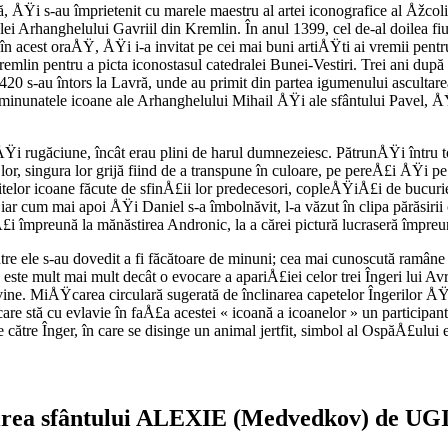
Ÿi s-au împrietenit cu marele maestru al artei iconografice al Åžcoli
i Arhanghelului Gavriil din Kremlin. În anul 1399, cel de-al doilea fiu
n acest oraÅŸ, ÅŸi i-a invitat pe cei mai buni artiÅŸti ai vremii pentru
emlin pentru a picta iconostasul catedralei Bunei-Vestiri. Trei ani dup
20 s-au întors la Lavră, unde au primit din partea igumenului ascultarea 
de minunatele icoane ale Arhanghelului Mihail ÅŸi ale sfântului Pavel, ÅŸ
ÅŸi rugăciune, încât erau plini de harul dumnezeiesc. PătrunÅŸi întru
lor, singura lor grijă fiind de a transpune în culoare, pe pereÅ£i ÅŸi pe
titelor icoane făcute de sfinÅ£ii lor predecesori, copleÅŸiÅ£i de bucu
, iar cum mai apoi ÅŸi Daniel s-a îmbolnăvit, l-a văzut în clipa părăsir
i împreună la mănăstirea Andronic, la a cărei pictură lucraseră împre
intre ele s-au dovedit a fi făcătoare de minuni; cea mai cunoscută ramâne
ste mult mai mult decât o evocare a apariÅ£iei celor trei Îngeri lui Av
vine. MiÅŸcarea circulară sugerată de înclinarea capetelor Îngerilor ÅŸ
 care stă cu evlavie în faÅ£a acestei « icoană a icoanelor » un participan
către Înger, în care se disinge un animal jertfit, simbol al OspăÅ£ului e
irea sfântului ALEXIE (Medvedkov) de UGI