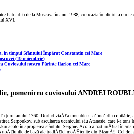
re Patriarhia de la Moscova în anul 1988, cu ocazia împlinirii a o mie de
lul XVI.
ca, în timpul Sfântului Împărat Constantin cel Mare
oscovei (19 noiembrie)
a Cuviosului nostru Părinte Ilarion cel Mare
)
ulie, pomenirea cuviosului ANDREI ROUB
t în jurul anului 1360. Dorind viaÅ£a monahicească încă din copilărie, 
stirea Serpoukov, sub ascultarea ucenicului său Atanasie, care l-a tuns î
£ui acolo în apropierea sfântului Serghie. Acolo a fost iniÅ£iat în arta
smis noÅ£iunile de bază ale tradiÅ£iei moÅŸtenite din BizanÅ£. Cei doi