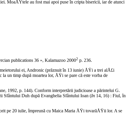
i. MoaÅŸtele au fost mai apoi puse în cripta bisericii, iar de atunci
2
tercian publications 36 », Kalamazoo 2000
p. 236.
temeietorului ei, Andronic (prăznuit în 13 iunie) ÅŸi a trei alÅ£i
oc la un timp după moartea lor, ÅŸi se pare că este vorba de
ne, 1992, p. 144). Conform interpretării judicioase a părintelui G.
ârii Sfântului Duh după Evanghelia Sfântului Ioan (
In
14, 16) : Fiul, în
ătorit pe 20 iulie, împreună cu Maica Maria ÅŸi tovarăÅŸii lor. A se