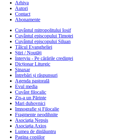
Arhiva
Autori
Contact
Abonamente
Cuvântul mitropolitului Iosif
Cuvântul episcopului Timotei
Cuvântul episcopului Siluan
Tâlcul Evangheliei
Știri / Noutăți
Interviu - Pe cărările credinței
Dicționar Liturgic
Sinaxar
Întrebări și răspunsuri
Agenda pastorală
Evul media
Cuvânt filocalic
Zis-a un Părinte
Mari duhovnici
Imnografie și Filocalie
Fragmente neodihnite
Asociația Nepsis
Asociația Axios
Lumea de dinlăuntru
Pagina copiilor