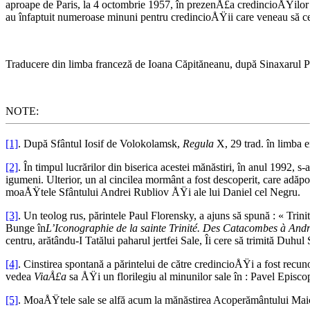
aproape de Paris, la 4 octombrie 1957, în prezenÅ£a credincioÅŸilor em
au înfaptuit numeroase minuni pentru credincioÅŸii care veneau să c
Traducere din limba franceză de Ioana Căpităneanu, după Sinaxarul P
NOTE:
[1]
. După Sfântul Iosif de Volokolamsk,
Regula
X, 29 trad. în limba 
[2]
. În timpul lucrărilor din biserica acestei mănăstiri, în anul 1992, 
igumeni. Ulterior, un al cincilea mormânt a fost descoperit, care adăp
moaÅŸtele Sfântului Andrei Rubliov ÅŸi ale lui Daniel cel Negru.
[3]
. Un teolog rus, părintele Paul Florensky, a ajuns să spună : « Trini
Bunge în
L’Iconographie de la sainte Trinité. Des Catacombes à And
centru, arătându-I Tatălui paharul jertfei Sale, Îi cere să trimită Duhu
[4]
. Cinstirea spontană a părintelui de către credincioÅŸi a fost recu
vedea
ViaÅ£a
sa ÅŸi un florilegiu al minunilor sale în : Pavel Episco
[5]
. MoaÅŸtele sale se alfă acum la mănăstirea Acoperământului Mai