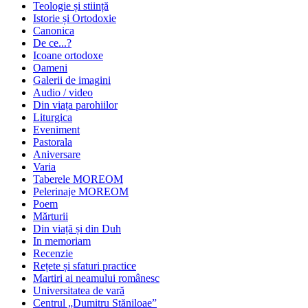
Teologie și stiință
Istorie și Ortodoxie
Canonica
De ce...?
Icoane ortodoxe
Oameni
Galerii de imagini
Audio / video
Din viața parohiilor
Liturgica
Eveniment
Pastorala
Aniversare
Varia
Taberele MOREOM
Pelerinaje MOREOM
Poem
Mărturii
Din viață și din Duh
In memoriam
Recenzie
Rețete și sfaturi practice
Martiri ai neamului românesc
Universitatea de vară
Centrul „Dumitru Stăniloae”