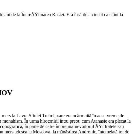
 ani de la ÎncreÅŸtinarea Rusiei. Era însă deja cinstit ca sfânt la
LIOV
a mers la Lavra Sfintei Treimi, care era ocârmuită în acea vreme de
n monahism. În urma hirotonirii întru preot, cum Atanasie era plecat la
 iconografică, în parte de către împreună-nevoitorul ÅŸi fratele său
 au mers adesea la Moscova, la mănăstirea Andronic, întemeiată tot de