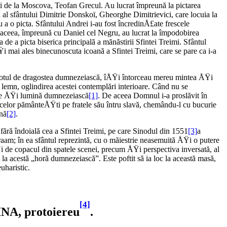
i de la Moscova, Teofan Grecul. Au lucrat împreună la pictarea
 al sfântului Dimitrie Donskoï, Gheorghe Dimitrievici, care locuia la
 a o picta. Sfântului Andrei i-au fost încredinÅ£ate frescele
ă aceea, împreună cu Daniel cel Negru, au lucrat la împodobirea
de a picta biserica principală a mănăstirii Sfintei Treimi. Sfântul
i mai ales binecunoscuta icoană a Sfintei Treimi, care se pare ca i-a
 totul de dragostea dumnezeiască, îÅŸi întorceau mereu mintea ÅŸi
 lemn, oglindirea acestei contemplări interioare. Când nu se
rie ÅŸi lumină dumnezeiască
[1]
. De aceea Domnul i-a proslăvit în
ii celor pământeÅŸti pe fratele său întru slavă, chemându-l cu bucurie
ună
[2]
.
 fără îndoială cea a Sfintei Treimi, pe care Sinodul din 1551
[3]
a
raam; în ea sfântul reprezintă, cu o măiestrie neasemuită ÅŸi o putere
i de copacul din spatele scenei, precum ÅŸi perspectiva inversată, al
t la acestă „horă dumnezeiască”. Este poftit să ia loc la această masă,
uharistic.
[4]
NA, protoiereu
.