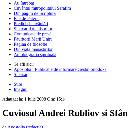
Ati întrebat
Cuvântul mitropolitului Serafim
Din pagini de Scriptură
File de Pateric
Predici și cuvântări
Sinaxarul închisorilor
Comunicate de presă
Făuritorii Marii Uniri
Pagina de filosofie
Din viața mănăstirilor
Autobiografia spirituală
Te afli aici:
Apostolia - Publicatie de informare crestin ortodoxa
Sinaxar
Stire
Imagini
Adaugat la:
1 Iulie 2008
Ora:
15:14
Cuviosul Andrei Rubliov si Sfân
de
Apostolia (redactia)
,