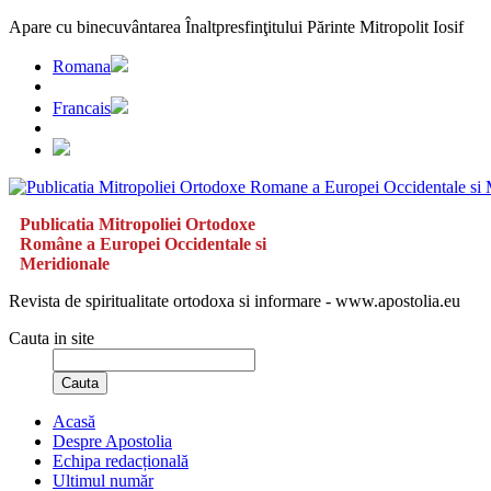
Apare cu binecuvântarea Înaltpresfinţitului Părinte Mitropolit Iosif
Romana
Francais
Publicatia Mitropoliei Ortodoxe
Române a Europei Occidentale si
Meridionale
Revista de spiritualitate ortodoxa si informare - www.apostolia.eu
Cauta in site
Cauta
Acasă
Despre Apostolia
Echipa redacțională
Ultimul număr