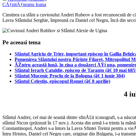
CÄƒpitÄƒneanu Ioana
Cinstirea ca sfânt a cuviosului Andrei Rubeov a fost recunoscută de căt
Lavra Sfântului Serghie, împreună cu Daniel cel Negru, încă din seco
Pe aceeasi tema
Sfântul Agriciu de Trier, important episcop în Gallia Belgi
Pomenirea Sfântului nostru Părinte Filaret, Mitropolitul M
ÃŽntru această lună, în ziua a douăzeci ÅŸi una, pomenire
Sfântul Ierarh Cataldie, episcop de Taranto (â€ 10 mai 685
Sfântul Mucenic Proclu de la Bologna (â€ 1 iunie 304)
Sfântul Celestin, episcopul Romei (â€ 8 aprilie)
4 i
Sfântul Andrei, cel mai de seamă dintre sfinÅ£ii iconografi, s-a născu
sfântul Nicon (prăznuit în 17 nov.). Acesta din urmă l-a trimis la mănă
Constantinopol, Andrei s-a întors la Lavra Sfintei Treimi pentru a vieÅ
întru Hristos, Daniel cel Negru care, originar din Bulgaria, i-a tran