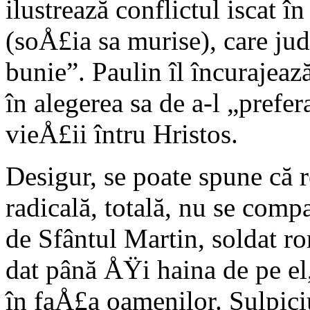
ilustrează conflictul iscat în
(soÅ£ia sa mu­rise), care ju
bunie”. Paulin îl încurajează
în alegerea sa de a-l „pref
vieÅ£ii întru Hristos.
Desigur, se poate spune că r
radicală, totală, nu se compa
de Sfântul Martin, soldat r
dat până ÅŸi haina de pe e
în faÅ£a oa­menilor. Sulpici