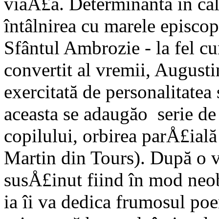
viaÅ£a. Determinantă în cal
întâlnirea cu marele episco
Sfântul Ambrozie - la fel c
conver­tit al vremii, August
exercitată de personalitatea 
aceasta se adaugăo serie d
copilului, orbirea parÅ£ială
Martin din Tours). După o v
susÅ£inut fiind în mod neob
ia îi va dedica frumosul po