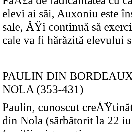
FaÅ£ă de radicalitatea cu c
elevi ai săi, Auxoniu este î
sale, ÅŸi continuă să exercit
cale va fi hărăzită elevului s
PAULIN DIN BORDEAUX
NOLA (353-431)
Paulin, cunoscut creÅŸtină
din Nola (sărbătorit la 22 i