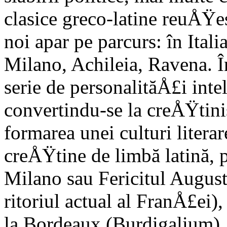
clasice greco-latine reuÅŸes
noi apar pe parcurs: în Ital
Milano, Achileia, Ravena. Î
serie de perso­nalităÅ£i inte
convertindu-se la creÅŸtinis
formarea unei culturi literar
creÅŸtine de limbă latină,
Milano sau Fericitul August
ritoriul actual al FranÅ£ei),
la Bordeaux (Burdigalium), 