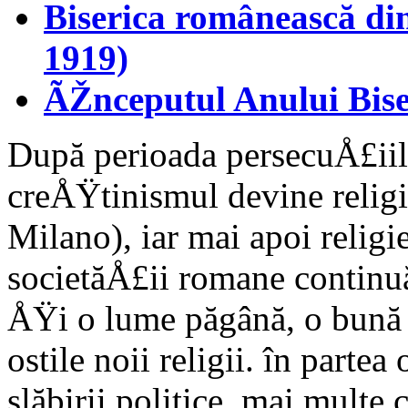
Biserica românească din
1919)
ÃŽnceputul Anului Biser
După perioada persecu­Å£iilo
creÅŸtinismul de­vine religi
Milano), iar mai apoi religie
societăÅ£ii romane conti­nu
ÅŸi o lume pă­gână, o bună 
ostile noii religii. în partea
slăbirii politice, mai mul­te 