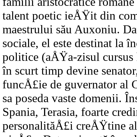
familii aristocratice romane
talent poetic ieÅŸit din co
maestrului său Auxoniu. Dato
sociale, el este destinat la î
politice (aÅŸa-zisul cursus
în scurt timp devine senator
funcÅ£ie de gu­vernator al C
sa poseda vaste domenii. În
Spania, Terasia, foarte cre­
personali­tăÅ£i creÅŸtine a