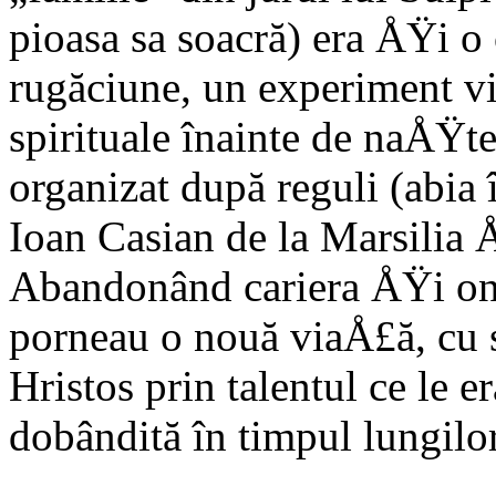
pioasa sa soacră) era ÅŸi 
rugăciune, un experiment vi
spirituale înainte de naÅŸt
organizat după reguli (abia î
Ioan Casian de la Marsilia 
Abandonând cariera ÅŸi on
porneau o nouă viaÅ£ă, cu s
Hristos prin talentul ce le
dobândită în timpul lungilor