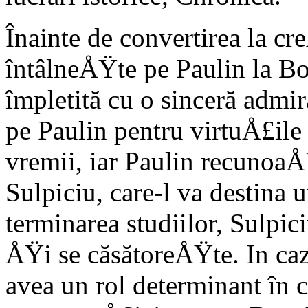
Înainte de convertirea la cr
întâlneÅŸte pe Paulin la Bor
împletită cu o sinceră admi
pe Paulin pentru virtuÅ£ile s
vremii, iar Paulin recunoaÅŸt
Sulpiciu, care-l va destina
terminarea studiilor, Sulpic
ÅŸi se căsătoreÅŸte. In cazu
avea un rol determinant în c