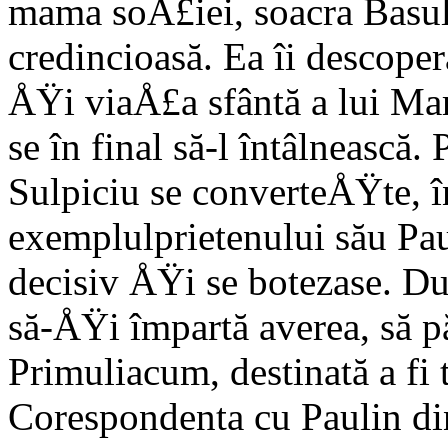
mama soÅ£iei, soa­cra Basul
credincioasă. Ea îi descoperă
ÅŸi viaÅ£a sfântă a lui Mar
se în final să-l întâlneas­că
Sulpiciu se converteÅŸte, î
exemplulprietenului său Pau
decisiv ÅŸi se botezase. D
să-ÅŸi împartă averea, să pă
Primuliacum, des­tinată a fi
Corespondenta cu Paulin di