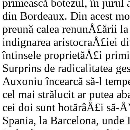
primească botezul, în jurul 
din Bordeaux. Din acest mo
preună calea renunÅ£ării la
indignarea aristocraÅ£iei d
întinsele proprietăÅ£i prim
Surprins de radicalitatea ge
Auxoniu încearcă să-l tempe
cel mai strălucit ar putea a
cei doi sunt ho­tărâÅ£i să-
Spania, la Barcelona, unde P