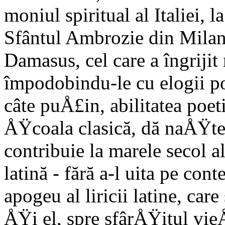
moniul spiritual al Italiei,
Sfântul Ambrozie din Milano
Damasus, cel care a îngrijit
împodobindu-le cu elogii po
câte puÅ£in, abilitatea poeti
ÅŸcoala clasică, dă naÅŸter
contribuie la ma­rele secol 
latină - fără a-l uita pe c
apogeu al liricii latine, ca
ÅŸi el, spre sfârÅŸitul vieÅ