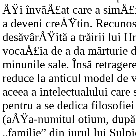
ÅŸi învăÅ£at care a simÅ£i
a deveni creÅŸtin. Recunos
desăvârÅŸită a trăirii lui H
vocaÅ£ia de a da mărturie 
minunile sale. Însă retragere
reduce la anticul model de v
aceea a intelec­tualului care
pentru a se dedica filosofiei
(aÅŸa-numitul otium, după 
„familie” din jurul lui Sulp