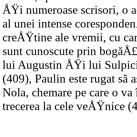
ÅŸi numeroase scrisori, o ad
al unei intense coresponde
creÅŸtine ale vremii, cu car
sunt cunoscute prin bogăÅ£
lui Augustin ÅŸi lui Sulpi
(409), Paulin este rugat să
Nola, chemare pe care o va 
trecerea la cele veÅŸ­nice (