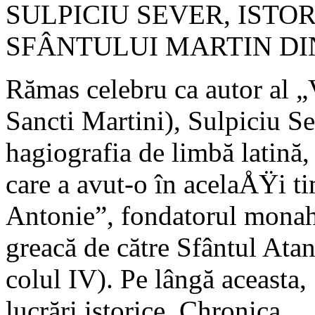
SULPICIU SEVER, ISTO
SFÂNTULUI MARTIN DI
Rămas celebru ca autor al „
Sancti Martini), Sulpiciu S
hagiografia de limbă latin
care a avut-o în acelaÅŸi t
Antonie”, fondatorul mona­h
greacă de către Sfântul Atan
colul IV). Pe lângă aceasta,
lucrări istorice, Chronica.