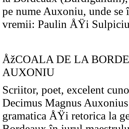
pe nume Auxoniu, unde se în
vremii: Paulin ÅŸi Sulpiciu
ÅžCOALA DE LA BORDE
AUXONIU
Scriitor, poet, excelent cunos
Decimus Magnus Auxonius pr
gramatica ÅŸi reto­rica la g
Bordeaux în jurul maestrulu