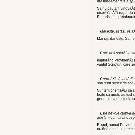
me fundamentale a spirit
Să nu căutăm vinovaÅ£i
niceÅŸti, ÅŸi rugându-n
Euharistie ne reîntoarc
Mai este, astăzi, rel
Mai rar, dar este. Să n
Care ar fi soluÅ£ia sa
Împlorând ProvidenÅ£a D
vântul Scripturii care 
CredeÅ£i că lucrările 
sau sunt destul de scol
Suntem chemaÅ£i să scoa
toa­te că unele au fost 
general, catehismele su
Este nevoie cumva de 
asis­tăm cumva la o „ev
Repet, numai ProvidenÅ
ur­când din nou spre cul