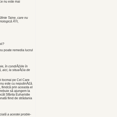
ece nu este mai
finte Taine, care nu
riologică ÅŸi,
hii?
zeu poate remedia lucrul
, în condiÅ£iile în
, aici, la situaÅ£ia de
 ei tocmai pe Cel Care
 nu este cu ne­putinÅ£ă.
s, fiindcă prin aceasta el
trebuie să ajun­gem la
încât Sfânta Euharistie
unată fiind de strădania
cială a acestei proble­