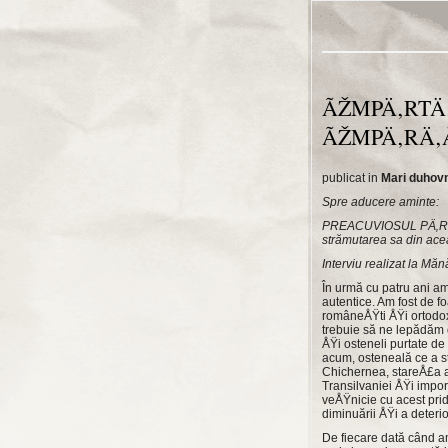
ÃŽMPÄ‚RTÄ
ÃŽMPÄ‚RÄ‚Å
publicat in
Mari duhovn
Spre aducere aminte:
PREACUVIOSUL PÄ‚RINT
strămutarea sa din ac
Interviu realizat la Mă
În urmă cu patru ani am
autentice. Am fost de f
româneÅŸti ÅŸi ortodoxe
trebuie să ne lepădăm d
ÅŸi osteneli purtate de
acum, osteneală ce a st
Chichernea, stareÅ£a a
Transilvaniei ÅŸi impor
veÅŸnicie cu acest prid
diminuării ÅŸi a deterior
De fiecare dată când am