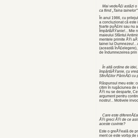
Mai vedeÅ£i astăzi o r
ca fiind „Taina tainelor”
În anul 1986, cu prileju
a concluzionat că este i
foarte puÅ£ini sau nu a
ÎmpărtăÅŸanie!... Mie n
maieului Sfântul Antimi
mentele primite ÅŸi aÅ
tainei lui Dumnezeu!..
(această înÅ£elegere),
de îndumnezeirea prin 
În altă ordine de ide
împărtăÅŸanie, cu vredn
SfinÅ£ilor PărinÅ£i cu 
Răspunsul meu este: con
citim în rugăciunea de 
ÅŸi nu se desparte, Ce
argument pentru contin
nostru!... Motivele in­v
Care este diferenÅ£a d
ÅŸi greci ÅŸi de ce as
aceste cu­vinte?
Este o greÅŸeală de pre
ment ce este vorba de u