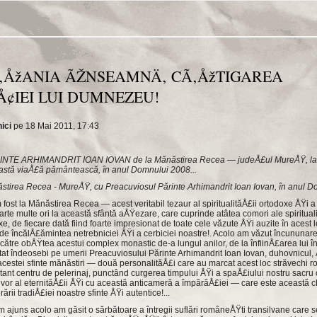
‚ÅžANIA ÃŽNSEAMNÄ‚ CÃ‚ÅžTIGAREA
¢IEI LUI DUMNEZEU!
ici
pe 18 Mai 2011, 17:43
E ARHIMANDRIT IOAN IOVAN de la Mănăstirea Recea — judeÅ£ul MureÅŸ, la tr
eastă viaÅ£ă pământească, în anul Domnului 2008...
năstirea Recea - MureÅŸ, cu Preacuviosul Părinte Arhimandrit Ioan Iovan, în anul D
 fost la Mănăstirea Recea — acest veritabil tezaur al spiritualităÅ£ii ortodoxe ÅŸi 
oarte multe ori la această sfântă aÅŸezare, care cuprinde atâtea comori ale spiritual
, de fiecare dată fiind foarte impresionat de toate cele văzute ÅŸi auzite în acest l
e încălÅ£ămintea netrebniciei ÅŸi a cerbiciei noastre!. Acolo am văzut încununarea î
 către obÅŸtea acestui complex monastic de-a lungul ani­lor, de la înfiinÅ£area lui 
at îndeosebi pe ume­rii Preacuviosului Părinte Arhimandrit Ioan Iovan, duhovnicul, Å
cestei sfinte mănăstiri — două personalităÅ£i care au marcat acest loc străvechi 
tant centru de pelerinaj, punctând cur­gerea timpului ÅŸi a spaÅ£iului nostru sacru
vor al eternităÅ£ii ÅŸi cu această anticameră a împărăÅ£iei — care este această ch
ării tradiÅ£iei noastre sfinte ÅŸi autentice!...
 ajuns acolo am găsit o sărbătoare a întregii suflări româ­neÅŸti transilvane care 