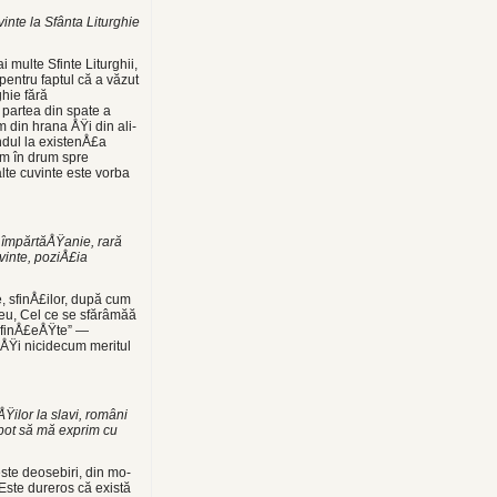
inte la Sfânta Liturghie
i multe Sfinte Liturghii,
entru fap­tul că a văzut
ghie fără
 partea din spate a
m din hrana ÅŸi din ali­
ndul la existenÅ£a
em în drum spre
te cuvinte este vorba
ă împărtăÅŸanie, rară
vinte, poziÅ£ia
, sfinÅ£ilor, după cum
eu, Cel ce se sfă­râmăă
 sfinÅ£eÅŸte” —
 ÅŸi nicidecum meritul
Ÿilor la slavi, români
 pot să mă exprim cu
ste deosebiri, din mo­
 Este dureros că există