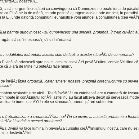
ualităÅ£ii noas­tre?!...
, ci să mergem încrezători cu convingerea că Dumnezeu ne poate ierta de păcatul
e ca El să ne ia de mână, ca prin potir să ajungem acolo unde am fost, în paradis!..
e la El, unde dato­rită comuniunii euharistice vom ajunge la comuniunea (cea veÅŸn
aÅ£ia părinte duhov­nicesc - fiu duhovnicesc una sinceră, profundă, într-un cuvânt, a
e rugăm să se în­desească, să se întărească!...
u modalitatea în­dreptării acestei stări de fapt, a acestei si­tuaÅ£ii de compromis?
ivină să pri­vească spre noi cu ochi milostivi ÅŸi povăÅ£uitori, convinÅŸi fiind că 
zice că „Fără de Mine nu puteÅ£i face nimic”.
de învăÅ£ătură orto­doxă, „catehismele” noastre, prezintă co­rect lucrurile cu privir
astice?
tem scolasticul de aici!... Toată învăÅ£ătura catehetică are o comoară de izvoare
schimbate în conÅ£inutul lor ÅŸi astfel nu au făcut altceva decât să servească modern
nt foarte bune, dar ÅŸi în ele se strecoară, uneori, păreri subiective.
o (re)catehizare a credincioÅŸilor noÅŸtri cu privire la această problemă a Biseric
oluÅ£ie” istorică a acestei probleme?
£a Divină va face lumină în privinÅ£a cursului creÅŸtinismului nostru, care nu s
mile desăvârÅŸirii!...