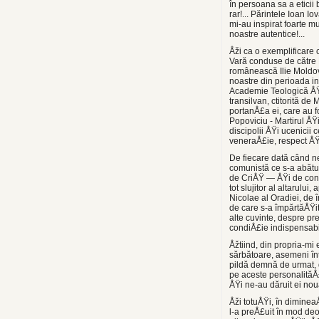
în persoana sa a eticii 
rar!... Părintele Ioan I
mi-au inspirat foarte mu
noastre autentice!...
Åži ca o exemplificare 
Vară conduse de către P
românească Ilie Moldovan
noastre din perioada in
Academie Teologică ÅŸ
transilvan, ctitorită de
portanÅ£a ei, care au f
Popoviciu - Martirul ÅŸ
discipolii ÅŸi ucenicii 
veneraÅ£ie, res­pect ÅŸ
De fiecare dată când ne
comunistă ce s-a abătu
de CriÅŸ — ÅŸi de consăt
tot slujitor al altarulu
Nicolae al Oradiei, de î
de care s-a împărtăÅŸit
alte cuvinte, despre pr
condiÅ£ie indispensabil
Åžtiind, din propria-mi 
sărbătoare, asemeni întâl
pildă demnă de urmat, 
pe aceste perso­nalităÅ£
ÅŸi ne-au dă­ruit ei nouă
Åži totuÅŸi, în diminea
l-a preÅ£uit în mod de­o