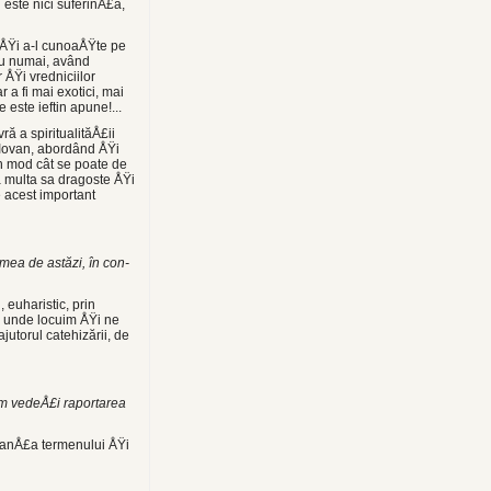
 este nici suferinÅ£ă,
i ÅŸi a-l cu­noaÅŸte pe
 nu numai, având
 ÅŸi vredniciilor
 a fi mai exotici, mai
este ief­tin apune!...
 a spiritualită­Å£ii
 Iovan, abordând ÅŸi
un mod cât se poate de
a multa sa dragoste ÅŸi
e acest important
umea de astăzi, în con­
 euharistic, prin
lo unde locuim ÅŸi ne
utorul catehizării, de
um vedeÅ£i raportarea
rtanÅ£a termenului ÅŸi