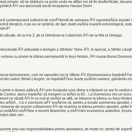
rept urmare, să ne străduim ca acolo unde ne aflăm noi să fie desfiinÅ£a­te, deoar
gvistică ÅŸi cea tipiconală decât re­ceptarea Harului Divin!...
scă contemporană suficient de conÅŸtientă de valoarea ÅŸi su­premaÅ£ia acestei S
ică liturgică, ci pe ea se sprijină, de fapt, toată viaÅ£a noastră eclesiologică, sote
ogică?
in păcate, de la A la Z, de la Ortodoxie la Catolicism ÅŸi de la Alfa la Omega!...
ructurată ÅŸi ar­ticulată o teologie a Sfintelor Taine ÅŸi, în special, a Sfintei Liturg
e evlavia cu privi­re la trăirea permanentă în Iisus Hristos, ÅŸi numai Bunul Dumne
moral-duhovnicesc, cum ne raportăm noi la Sfânta ÅŸi Dumne­zeiasca împărtăÅŸanie
it din cadrul Sfintei Li­turghii, se împărtăÅŸesc foarte puÅ£ini oa­meni, gândindu-mă
m printr-o dure­re adâncă ÅŸi prin începutul unei râvne a mântuirii ce are în centrul
e Centrul, atunci haideÅ£i să mergem cu toÅ£ii la El!... La Dumnezeu nici un lucru
erent ce vârstă ÅŸi în ce rost al vieÅ£ii se află, se în­toarce la trăirea cu Iisus Hristo
tru al­Å£ii!... Ca o concluzie aÅŸ susÅ£ine că, pentru a scoate asemenea apostoli, 
 misionar de reunire a Bisericilor ÅŸi de revenire la trăi­rea primilor apostoli, astfel 
ul unită­Å£ii creÅŸtine a reunirii Bisericilor, a miÅŸcă­rii ecumenice autentice, încun
ânt către cer!...
 asume vina sau res­ponsabilitatea pentru abordarea, de multe ori, destul de superfi