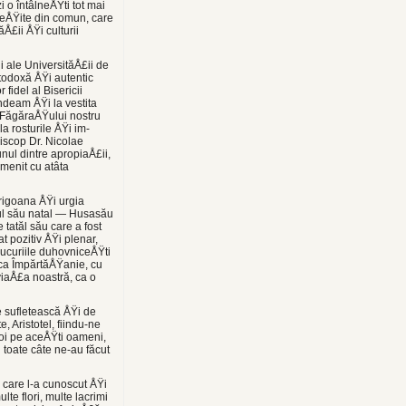
i o întâlneÅŸti tot mai
 ieÅŸite din comun, care
Å£ii ÅŸi culturii
i ale UniversităÅ£ii de
rtodoxă ÅŸi autentic
fidel al Bisericii
deam ÅŸi la ves­tita
 FăgăraÅŸului nostru
la rosturile ÅŸi im­
piscop Dr. Nicolae
nul dintre apropiaÅ£ii,
omenit cu atâta
prigoana ÅŸi urgia
tul său natal — Husasău
 tatăl său care a fost
at pozitiv ÅŸi plenar,
 bucuriile duhovniceÅŸti
ca Împărtă­ÅŸanie, cu
viaÅ£a noastră, ca o
re sufletească ÅŸi de
e, Aristotel, fiindu-ne
oi pe aceÅŸti oameni,
 toa­te câte ne-au făcut
 care l-a cu­noscut ÅŸi
lte flori, multe lacrimi