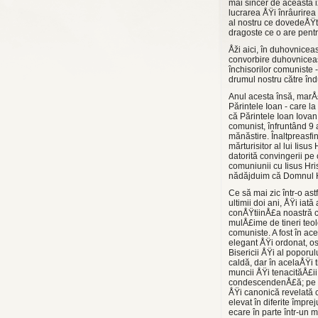
mai sincer de această i
lucra­rea ÅŸi înrâurire
al nostru ce dovedeÅŸt
dragoste ce o are pentru
Åži aici, în duhovniceas
convorbire duhovniceasc
închisorilor comuniste 
drumul nostru către în
Anul acesta însă, marÅ£
Părintele Ioan - care l
că Părintele Ioan Iovan 
comunist, înfruntând 9 
mănăstire. Înaltpreasfin
mărturisitor al lui Iisu
datorită convingerii pe
comuniunii cu Iisus Hri
nădăjduim că Domnul Hr
Ce să mai zic într-o as
ultimii doi ani, ÅŸi ia
con­ÅŸtiinÅ£a noastră c
mulÅ£ime de tineri teol
comuniste. A fost în ace
elegant ÅŸi ordonat, ospi
Bisericii ÅŸi al poporu
caldă, dar în acelaÅŸi t
muncii ÅŸi tenacităÅ£ii 
condescendenÅ£ă; pe urm
ÅŸi canonică revelată cu
elevat în diferite îm­pre
ecare în parte într-un 