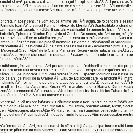
bunului-simÅ£, pe care a cultivat-o de-a lungul întregii sale vieÅ£i ÅŸi pe care astăz
ovan a mai avut ÅŸi calitatea de a fi un om de o since­ritate, discreÅ£ie ÅŸi modestie
ltă încredere, confort sufletesc ÅŸi dragoste faÅ£ă de valorile perene ale spiritualită
concretă în acest sens, ne vom aduce aminte, aici ÅŸi acum, de folositoarele sesiun
ărintele Ioan ÅŸi distinsul Părinte Profesor de Morală ÅŸi Spiritualitate profund o
 - toate sub auspiciile călăuzitoare ale vrednicului de pomenire ierarh ÅŸi slujitor 
terbelică, Episcopul Nicolae Popoviciu al Oradiei. De aceea, aici ÅŸi acum, mă gân
i Duhovnicească de la Mănăstirea „Sfântul Constantin Brâncoveanu” din Å¢inutul
 Mitropolitul ÅŸi cărturarul de pioasă memorie, Dr. Antonie Plămădeală al Ardealului, 
ost preluate ÅŸi dezvoltate ÅŸi de către această soră a ei - Academia Spirituală „E
i Mucenicul CredinÅ£ei” de la Sfânta Mănăstire Recea - unde, iată, a mai vieÅ£uit u
cei iu­biÅ£i ai vrednicului ierarh, în persoana Preacuviosului Părinte Ioan, care l-a p
i recunoÅŸtinÅ£ă!...
 întâlneam, îmi vorbea mult ÅŸi profund despre anii închisorii comuniste, despre 
t asupra neamului nostru timp de o jumătate de veac, despre anii copilăriei din sa
enii lui, de „bihorenii lui” cu care vorbea în graiul specific locurilor sale natale, de
i, apoi de anii de studii de la Oradea ÅŸi Cluj, de Episcopul care l-a hirotonit ÅŸi marc
mpli­nirile ÅŸi neîmplinirile pe care le-a avut de-a lungul vieÅ£ii, de realizările ÅŸi
 în ultimii 17 ani la Mănăstirea Recea, ÅŸi, mai ales, despre Sfânta și Dumnezeias
ezenÅ£a permanentă ÅŸi pururea a Mântuitorului nostru Iisus Hristos Euharistic în 
ă mântuirii ÅŸi înveÅŸnicirii noastre cu Domnul!...
expe­rienÅ£ă, că fiecare întâlnire cu Părintele Ioan a fost un prilej de mare înălÅ£a
ni­rilor învăÅ£ăceilor cu marii filo­sofi ai lumii antice, precum: Platon, Plotin, Socrat
de înÅ£elepciune, abne­gaÅ£ie ÅŸi dăruire, mă (mai) gân­desc ce repede îi uităm n
i ale culturii ÅŸi spiritua­lităÅ£ii noastre, fiindu-le prea puÅ£in recunoscători pentru
!...
Å£a în­mormântării ÅŸi, mai cu seamă, la sfânta slujbă a participat foarte multă lume
sebit pe părintele lor duhov­nicesc — Ioan Arhimandritul!... Au fost multe coroane, mu