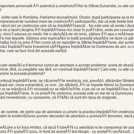
aportare persona­lă ÅŸi autentică a credincioÅŸilor la Sfânta Euharistie, cu alte cuv
?
l vizitei sale în România, Patriarhul Ierusalimului, Diodor, după participarea sa la ma
mpresio­nat de numărul mare de credincioÅŸi parti­cipanÅ£i, dar că este foarte trist p
 văzut nici un credincios care să se împărtăÅŸeas­că!... Nu este voie să existe Litur
u mi-a lipsit Liturghia ÅŸi împărtăÅŸania nici chiar în puÅŸ­cărie, unde am cusut pe
s, vinul îl aducea un medic într-o sticluÅ£ă de vin tonic, pâi­nea ÅŸi apa o reÅ£inea
Ÿa mai departe. Găsirea unei explicaÅ£ii la toată această situaÅ£ie ne duce cu gâ
. Astăzi încă nu prea ÅŸtim (cum) să ne raportăm la Sfânta ÎmpărtăÅŸanie, dar sunt
 căci ÎmpărtăÅŸania înseamnă câÅŸtigarea ÎmpărăÅ£iei lui Dumnezeu de aici, cu al
har, care se face încă din această viaÅ£ă.
i, care vedeÅ£i a fi termenul corect de abordare a acestei pro­bleme: acela de deas
icie, fără, cu pregă­tire sau fără, ori continuă împărtăÅŸanie? Care este, cu alte cu
privire la această problemă?
tinuă împărtăÅŸanie, iar cât priveÅŸte vrednicia, noi, preoÅ£ii, sfărâmăm Sfintele
după epi- cleza euharistică, ce zice: „Se sfărâmă, ÅŸi se împarte Mielul lui Dumnez
l ce se mănâncă ÅŸi niciodată nu se sfârÅŸeÅŸte, ci pe cei ce se împărtăÅŸesc îi
ua împărtăÅŸanie. în ce priveÅŸte vred­nicia, aceasta este un dar de la Dumnezeu
ocării nevredniciei, cu canoanele, să ÅŸtiÅ£i că sunt din lipsa de dragoste...
e curente, de opi­nii sau de abordare cu privire la practica împărtăÅŸirii credincioÅ
istăm la evidenÅ£ierea aces­tor deosebiri de abordare a aceluiaÅŸi feno­men, dacă
Å£uire a lui Iisus Hristos, că dacă îl iubeÅŸti cu adevărat nu te cramponezi de ace
nul ÅŸi acelaÅŸi lucru, în fond de acelaÅŸi text liturgic - cu acelaÅŸi conÅ£inut!...