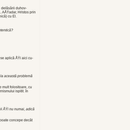
 delăsării duhov­
. AÅŸadar, Hristos prin
ică) cu El.
utentică?
se aplică ÅŸi aici cu­
e la această proble­mă
 mult folositoare, cu
ismului ispitit. în
ii ÅŸi nu numai, adică
e poate concepe decât