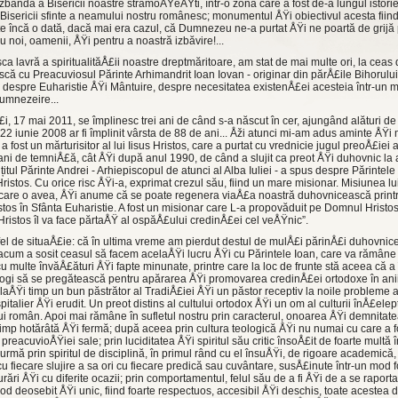
zbândă a Bisericii noastre strămoÅŸeÅŸti, într-o zonă care a fost de-a lungul istorie
a Bisericii sfinte a neamului nostru românesc; monumentul ÅŸi obiectivul acesta fiin
e încă o dată, dacă mai era ca­zul, că Dumnezeu ne-a purtat ÅŸi ne poartă de grijă
 noi, oamenii, ÅŸi pentru a noastră izbăvire!...
ca lavră a spiri­tualităÅ£ii noastre dreptmăritoare, am stat de mai multe ori, la ceas 
ă cu Preacuviosul Părinte Arhimandrit Ioan Iovan - ori­ginar din părÅ£ile Bihorului, 
- despre Euharistie ÅŸi Mântuire, despre necesita­tea existenÅ£ei acesteia într-un m
dumnezeire...
i, 17 mai 2011, se împlinesc trei ani de când s-a născut în cer, ajungând alături de v
a 22 iunie 2008 ar fi împlinit vârsta de 88 de ani... Åži atunci mi-am adus aminte ÅŸi
a fost un mărturisitor al lui Iisus Hristos, care a purtat cu vrednicie jugul preoÅ£iei
ani de temniÅ£ă, cât ÅŸi după anul 1990, de când a slujit ca preot ÅŸi duhovnic la 
țitul Părinte Andrei - Arhiepiscopul de atunci al Alba Iuliei - a spus despre Părintele
s Hristos. Cu orice risc ÅŸi-a, exprimat crezul său, fiind un mare misionar. Misiunea l
 care o avea, ÅŸi anume că se poate regenera via­Å£a noastră duhovnicească printr-
stos în Sfânta Euharistie. A fost un misionar care L-a propovăduit pe Domnul Hristos 
istos îl va face părtaÅŸ al ospăÅ£ului credinÅ£ei cel veÅŸnic”.
tfel de situaÅ£ie: că în ultima vreme am pierdut destul de mulÅ£i părinÅ£i duhovnic
tă acum a sosit cea­sul să facem acelaÅŸi lucru ÅŸi cu Părintele Ioan, care va rămâne 
u multe învăÅ£ături ÅŸi fapte minunate, printre care la loc de frunte stă aceea că a 
ogi să se pregăteas­că pentru apărarea ÅŸi promo­varea credinÅ£ei ortodoxe în anii g
laÅŸi timp un bun păs­trător al TradiÅ£iei ÅŸi un păstor receptiv la noile probleme a
talier ÅŸi erudit. Un preot distins al cultului or­todox ÅŸi un om al culturii înÅ£e­lept
lui român. Apoi mai rămâne în sufletul nostru prin caracterul, onoarea ÅŸi demnita­te
imp hotărâtă ÅŸi fer­mă; după aceea prin cultura te­ologică ÅŸi nu numai cu care a fo
preacuvioÅŸiei sale; prin luciditatea ÅŸi spiritul său critic însoÅ£it de foarte multă
ă prin spiritul de discipli­nă, în primul rând cu el însuÅŸi, de rigoare academică, d
 fiecare slu­jire a sa ori cu fiecare predică sau cuvântare, susÅ£inu­te într-un mod 
jurări ÅŸi cu diferite ocazii; prin comportamentul, felul său de a fi ÅŸi de a se raporta 
mod deosebit ÅŸi unic, fiind foar­te respectuos, accesibil ÅŸi deschis, toate acestea