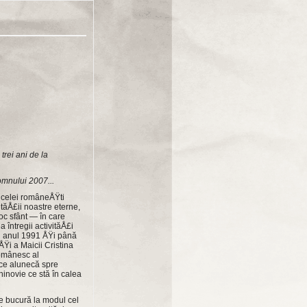
ei ani de la
omnului 2007...
a celei româneÅŸti
ităÅ£ii noastre eterne,
oc sfânt — în care
ntre­gii activităÅ£i
în anul 1991 ÅŸi până
Ÿi a Maicii Cristina
românesc al
 ce alunecă spre
inovie ce stă în calea
se bucură la modul cel