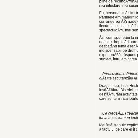
pline de re­cunoÅŸtinÅ£
nici întristare, nici susp
Eu, personal, mă simt fo
Părintele Arhi­mandrit I
convingerea ÅŸi nădejde
fiecăruia, cu toate că î
spectaculoÅŸi, mai senz
Åži, cum spuneam la înc
noastre dreptmăritoare
dezbătând tema esenÅ£ia
indispensabil pe drumu
experienÅ£ă, răspuns pe 
subiect, întru amintire
Preacuvioase Părinte A
diÅ£iile secularizării 
Dragul meu, Iisus Hristo
învăÅ£ătura Bisericii, 
desfăÅŸurăm activitatea
care suntem încă foarte
Ce credeÅ£i, Preacuv
lor la acest termen teo
Mai întâi trebuie expli
a faptului pe care el îl