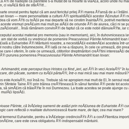
ă ÅŸi de nădejde că pă­rintele s-a mutat de la moarte la viaÅ£ă, acolo unde nu mai
in, ci viaÅ£ă fără de sfârÅŸit!...
ar­te onorat pentru faptul că am avut fericitul prilej ÅŸi marea ÅŸansă de a-l întâln
oan Iovan — mare personalitate a culturii ÅŸi spi­ritualităÅ£ii acestor Å£inuturi ÅŸi
a că vom ÅŸti cu toÅ£ii pe mai departe să ne cinstim înaintaÅŸii, potrivit meritelor
n aces­te vremuri preÅ£uim mai mult pe alÅ£ii de oriunde ÅŸi de aiurea, căci ni se par
aÅ£io­nali!... Însă rămânem convinÅŸi de faptul că ce este nobil dăinuieÅŸte, iar ce 
eputul acestui material pro memoria (sau in memoriam), aici, în duhovniceasca lavră
, am stat de vor­bă cu vrednicul de pomenire Preacuviosul Părinte Arhimandrit Ioan
lă a Euharistiei ÅŸi Mântuirii noastre, a necesităÅ£ii exis­tenÅ£ei acesteia într-
l nostru către îndumnezeire, ÅŸi iată ce ne-a răspuns, în cele ce urmează, din pre
care-l oferim, în cele ce urmează, cititorilor dreptmăritori creÅŸ­tini interesaÅ£i d
a ÅŸi pururea pomenirea Preacuviosului Părinte Arhimandrit Ioan Iovan:
rhimandrit, este perceput Iisus Hristos ca fiind „ieri, azi ÅŸi în veci AcelaÅŸi” în l
la care, din păcate, sun­tem cu toÅ£ii părtaÅŸi, într-o mai mică sau mai mare măsură?
s este AcelaÅŸi, noi însă nu. Trebuie să ne apro­piem mai mult de El, în sensul real,
prin Sfintele Taine ÅŸi prin trăirea creÅŸtinească în sânul familiei ÅŸi peste tot aco
, să simÅ£im că tră­ieÅŸte în noi Dumnezeu. La toate acestea se poate ajunge cu aj
 mulÅ£i lipsiÅ£i.
ioase Părinte, că în­Å£eleg oamenii de astăzi prin noÅ£iunea de Euharistie ÅŸi c
logic care reflectă o reali­tate duhovnicească foarte mare, de fapt, cea mai mare?
cat termenul Euharistie, pentru a înÅ£elege credincioÅŸii ÅŸi a conÅŸtientiza impo
 conÅ£ine, care este ceva obligatoriu ÅŸi indispensabil mântuirii.