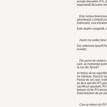
aceste deosebiri ÅŸi, d
importantă tâlcuirea lin
Este lumea bisericea
abordează o simplă pract
îndeosebi, cea eshatol
Este deplin corigentă, d
Avem noi astăzi bine st
Din nefericire lipseÅŸt
acesta!...
Din punct de vedere 
care, la momentul potriv
la noi din Å£ară?
Ar trebui să ne raportă
ne mântuie. Dacă El est
Ferice de cel care, indif
se face apostol ÅŸi pen
sacrificiul apostolic ÅŸi
trebuie să fie ÅŸi temei
îndumnezeirii de pe păm
Cine ar trebui să-ÅŸi