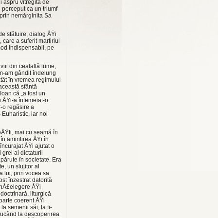
i aspru vitregită de
d perceput ca un triumf
 prin nemărginita Sa
de sfătuire, dialog ÅŸi
care a suferit martiriul
od indis­pensabil, pe
iii din cealaltă lume,
 m-am gân­dit îndelung
 atât în vremea regimului
aceas­tă sfântă
 Ioan că „a fost un
ui ÅŸi-a întemeiat-o
o regăsi­re a
Euharistic, iar noi
eÅŸti, mai cu seamă în
în amintirea ÅŸi în
încurajat ÅŸi ajutat o
rei ai dictaturii
pă­rute în societate. Era
e, un slujitor al
a lui, prin vocea sa
st înzestrat datorită
 în­Å£elegere ÅŸi
octrinară, liturgică
foarte coerent ÅŸi
la semenii săi, la fi­
 du­când la descoperirea