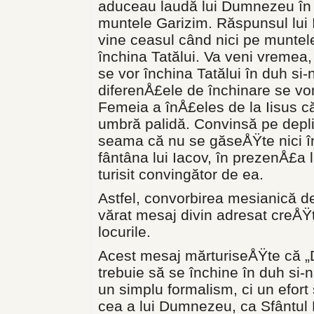
aduceau laudă lui Dumnezeu în I
muntele Garizim. Răspunsul lui 
vine ceasul când nici pe muntele
închina Tatălui. Va veni vremea,
se vor închina Tatălui în duh si-
diferenÅ£ele de închinare se vor 
Femeia a înÅ£eles de la Iisus c
umbră palidă. Convinsă pe depl
seama că nu se găseÅŸte nici în 
fântâna lui Iacov, în prezenÅ£a l
turisit convingător de ea.
Astfel, convorbirea mesianică de
vărat mesaj divin adresat creÅŸti
locurile.
Acest mesaj mărturiseÅŸte că „
tre­buie să se închine în duh si
un simplu formalism, ci un efort
cea a lui Dumnezeu, ca Sfântul 