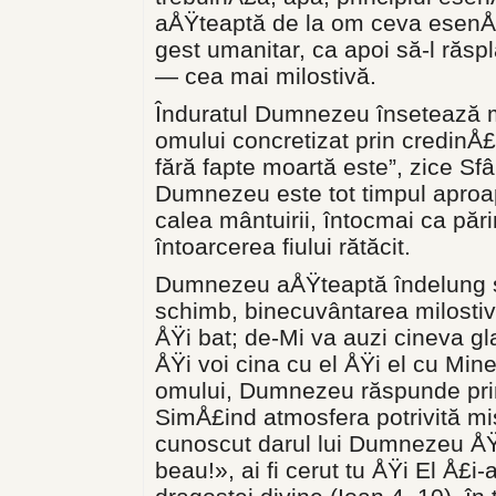
aÅŸteaptă de la om ceva esenÅ£i
gest umanitar, ca apoi să-l răsp
— cea mai mi­lostivă.
Înduratul Dumnezeu însetează 
omului concretizat prin credinÅ£
fără fapte moartă este”, zice Sfân
Dumnezeu este tot timpul aproa
calea mântuirii, în­tocmai ca pă
întoarcerea fiului rătăcit.
Dumnezeu aÅŸteaptă îndelung se
schimb, binecuvântarea milostivi
ÅŸi bat; de-Mi va auzi cineva gl
ÅŸi voi cina cu el ÅŸi el cu Mine
omului, Dumnezeu răspunde prin
SimÅ£ind atmosfera potrivi­tă misi
cunoscut darul lui Dum­nezeu ÅŸ
beau!», ai fi cerut tu ÅŸi El Å£i