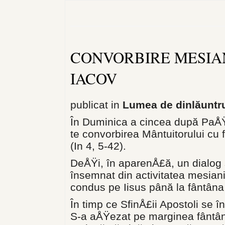
CONVORBIRE MESIAN
IACOV
publicat in
Lumea de dinlăuntr
În Duminica a cincea după PaÅŸt
te convorbirea Mântuitorului cu 
(In 4, 5-42).
DeÅŸi, în aparenÅ£ă, un dialog
însemnat din activitatea mesianic
condus pe Iisus până la fântâna 
În timp ce Sfin­Å£ii Apostoli se î
S-a aÅŸezat pe marginea fântâni