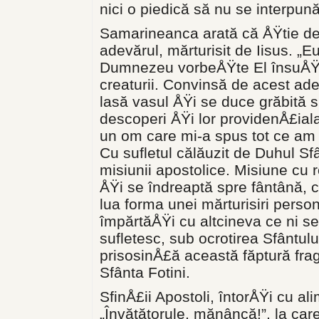
nici o piedică să nu se interpu
Samarineanca arată că ÅŸtie de 
adevărul, mărturisit de Iisus. „E
Dumnezeu vorbeÅŸte El însuÅŸi
creaturii. Convinsă de acest ade
lasă vasul ÅŸi se duce grăbită s
descoperi ÅŸi lor provi­denÅ£ia
un om care mi-a spus tot ce am 
Cu sufletul călăuzit de Duhul S
misiunii apostolice. Misiune cu r
ÅŸi se îndreaptă spre fântână, c
lua forma unei mărturisiri person
împărtăÅŸi cu altcineva ce ni s
sufletesc, sub ocrotirea Sfântul
prisosinÅ£ă această făptură fragil
Sfânta Fotini.
SfinÅ£ii Apostoli, întorÅŸi cu al
„Învățătorule, mănâncă!”, la c