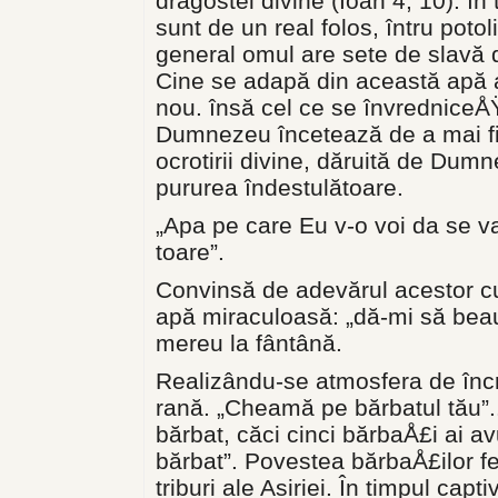
dragostei divine (Ioan 4, 10). în
sunt de un real folos, întru poto
general omul are sete de slavă 
Cine se adapă din această apă a 
nou. însă cel ce se învredniceÅŸ
Dumnezeu încetează de a mai fi ch
ocrotirii divine, dăruită de Dum
pururea îndestulătoare.
„Apa pe care Eu v-o voi da se v
toare”.
Convinsă de adevărul acestor c
apă miraculoasă: „dă-mi să bea
mereu la fântână.
Realizându-se atmosfera de încr
rană. „Cheamă pe bărbatul tău”..
bărbat, căci cinci bărbaÅ£i ai av
băr­bat”. Povestea bărbaÅ£ilor fe
triburi ale Asiriei. În timpul capti