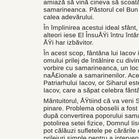
amiază să vină cineva să scoată
samarineanca. Păs­torul cel Bun 
ca­lea adevărului.
În împlinirea acestui ideal sfân
alteori iese El ÎnsuÅŸi întru înt
ÅŸi har izbăvitor.
În acest scop, fântâna lui Iacov 
omului prilej de întâlnire cu divin
vorbire cu samarineanca, un loc p
naÅ£ionale a samarinenilor. Ace
Patriarhului Iacov, or Siharul este
Iacov, care a să­pat celebra fânt
Mântuitorul, ÅŸtiind că va veni 
pinare. Problema oboselii a fost 
după convertirea poporu­lui sam
potolirea se­tei fizice, Domnul Ii
pot călăuzi su­fletele pe cărări
prilejuri simple pentru a interve