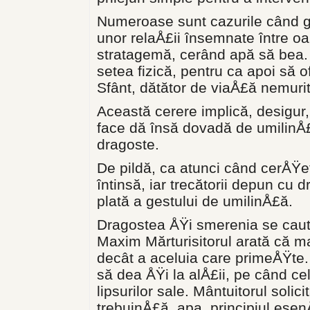
Numeroase sunt cazurile când ges
unor relaÅ£ii însem­nate între 
stratagemă, cerând apă să bea. S
setea fizică, pentru ca apoi să 
Sfânt, dătător de viaÅ£ă nemuri
Această cerere implică, desigur,
face dă însă dovadă de umilinÅ£
dragoste.
De pildă, ca atunci când cerÅŸet
întinsă, iar trecătorii depun cu 
plată a gestului de umilinÅ£ă.
Dragostea ÅŸi smerenia se caut
Maxim Mărturisitorul arată că ma
decât a aceluia care primeÅŸte.
să dea ÅŸi la alÅ£ii, pe când ce
lipsurilor sale. Mântuitorul soli
trebuinÅ£ă, apa, principiul ese