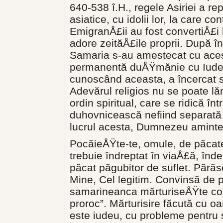
640-538 î.H., regele Asiriei a re
asiatice, cu idolii lor, la care c
EmigranÅ£ii au fost convertiÅ£i
adore zeităÅ£ile proprii. După în
Samaria s-au amestecat cu aceste
permanentă duÅŸmănie cu Iudeii 
cunoscând aceasta, a încercat să 
Adevărul religios nu se poate lă
ordin spiritual, care se ridică 
duhovnicească nefiind separată 
lucrul acesta, Dumnezeu aminte
PocăieÅŸte-te, omule, de păcate
tre­buie îndreptat în viaÅ£ă, înd
păcat păgubitor de suflet. Părăs
Mine, Cel legitim. Convinsă de p
samarineanca măr­turiseÅŸte co
proroc”. Mărturisire făcută cu oa
este iudeu, cu probleme pen­tru 