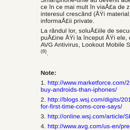
ce în ce mai mult în viaÅ£a de z
interesul crescând (ÅŸi material,
informaÅ£ii private.
La rândul lor, soluÅ£iile de sec
puÅ£ine ÅŸi la început ÅŸi ele, 
AVG Antivirus, Lookout Mobile S
(6)
.
Note:
1.
http://www.marketforce.com/2
buy-androids-than-iphones/
2.
http://blogs.wsj.com/digits/2
for-first-time-coms-core-says/
3.
http://online.wsj.com/arti
4.
http://www.avg.com/us-en/pr