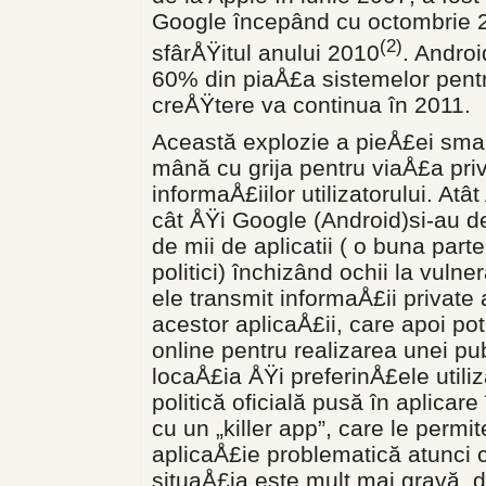
Google începând cu octombrie 20
(2)
sfârÅŸitul anului 2010
. Andro
60% din piaÅ£a sistemelor pentr
creÅŸtere va continua în 2011.
Această explozie a pieÅ£ei sma
mână cu grija pentru viaÅ£a pri
informaÅ£iilor utilizatorului. At
cât ÅŸi Google (Android)si-au d
de mii de aplicatii ( o buna part
politici) închizând ochii la vulner
ele transmit informaÅ£ii private a
acestor aplicaÅ£ii, care apoi po
online pentru realizarea unei pub
locaÅ£ia ÅŸi preferinÅ£ele utiliz
politică oficială pusă în aplica
cu un „killer app”, care le permi
aplicaÅ£ie problematică atunci 
situaÅ£ia este mult mai gravă, 