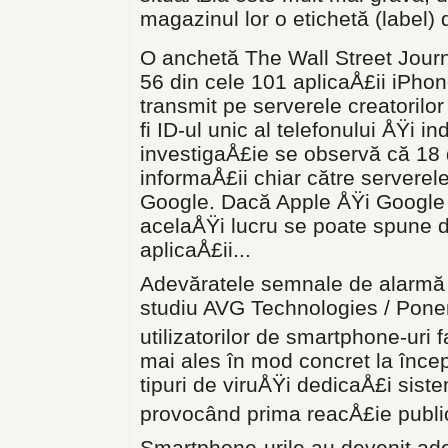
magazinul lor o etichetă (label) 
O anchetă The Wall Street Jour
56 din cele 101 aplicaÅ£ii iPhon
transmit pe serverele creatorilor
fi ID-ul unic al telefonului ÅŸi 
investigaÅ£ie se observă că 18 
informaÅ£ii chiar către serverele
Google. Dacă Apple ÅŸi Google s
acelaÅŸi lucru se poate spune d
aplicaÅ£ii...
Adevăratele semnale de alarmă a
studiu AVG Technologies / Ponem
utilizatorilor de smartphone-uri 
mai ales în mod concret la încep
tipuri de viruÅŸi dedicaÅ£i sist
provocând prima reacÅ£ie public
Smartphone-urile au devenit ad