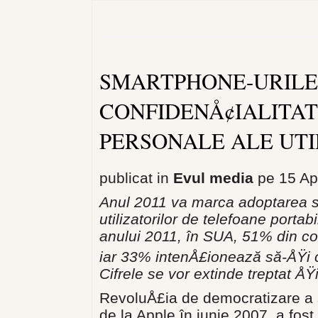
SMARTPHONE-URILE 
CONFIDENÅ¢IALITA
PERSONALE ALE UTI
publicat in
Evul media
pe 15 Apr
Anul 2011 va marca adoptarea sm
utilizatorilor de telefoane porta
anului 2011, în SUA, 51% din c
iar 33% intenÅ£ionează să-ÅŸi 
Cifrele se vor extinde treptat ÅŸ
RevoluÅ£ia de democratizare a 
de la Apple în iunie 2007, a fos