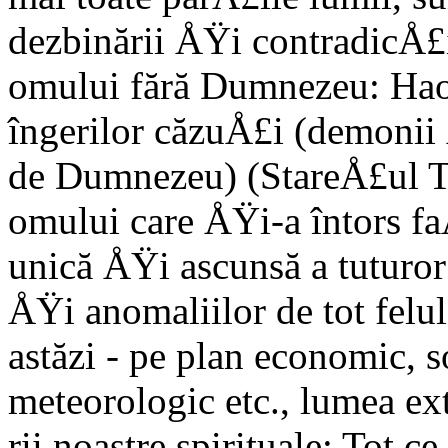
dezbinării ÅŸi contradicÅ£i
omului fără Dumnezeu: Haosu
îngerilor căzuÅ£i (demonii 
de Dumnezeu) (StareÅ£ul Tade
omului care ÅŸi-a întors f
unică ÅŸi ascunsă a tuturor
ÅŸi anomaliilor de tot felul
astăzi - pe plan economic, so
meteorologic etc., lumea ext
rii noastre spirituale: Tot c