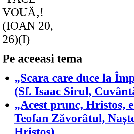
Pe aceeasi tema
„Scara care duce la Împă
(Sf. Isaac Sirul, Cuvântă
„Acest prunc, Hristos, e
Teofan Zăvorâtul, Nașt
Hristos)