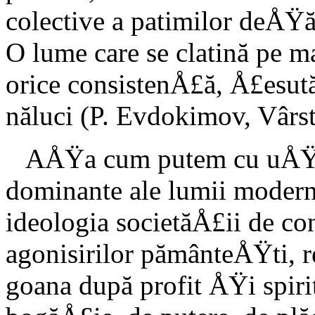
colective a patimilor deÅŸă
O lume care se clatină pe ma
orice consistenÅ£ă, Å£esută
năluci (P. Evdokimov, Vârs
AÅŸa cum putem cu uÅŸuri
dominante ale lumii moderne
ideologia societăÅ£ii de co
agonisirilor pământeÅŸti, r
goa­na după profit ÅŸi spiri