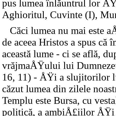
pus lumea înlăuntrul lor ÅŸi
Aghioritul, Cuvinte (I), Mu
Căci lumea nu mai este a
de aceea Hristos a spus că 
această lume - ci se află, d
vrăjmaÅŸului lui Dumnezeu -
16, 11) - ÅŸi a slujitorilor
căzut lumea din zilele noast
Templu este Bursa, cu vestal
politică, a ambiÅ£iilor ÅŸi 