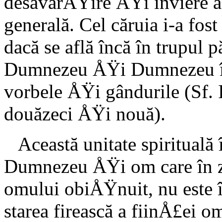
desăvârÅŸire ÅŸi înviere a 
generală. Cel că­ruia i-a fos
dacă se află încă în trupul 
Dumnezeu ÅŸi Dumnezeu îi 
vorbele ÅŸi gândurile (Sf. I
douăzeci ÅŸi nouă).
Această unitate spirituală 
Dumnezeu ÅŸi om care în zi
omului obiÅŸnuit, nu este în
starea fireas­că a fiinÅ£ei 