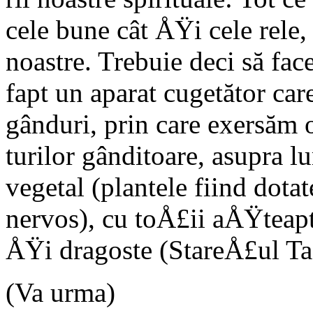
cele bune cât ÅŸi cele rele, 
noastre. Trebuie deci să fac
fapt un aparat cugetător car
gânduri, prin care exer­săm 
turilor gânditoare, asupra 
vegetal (plan­tele fiind dota
nervos), cu toÅ£ii aÅŸteapt
ÅŸi dragoste (StareÅ£ul Tade
(Va urma)