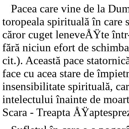
Pacea care vine de la Dumn
toropeala spirituală în care
căror cuget le­neveÅŸte înt
fără niciun efort de schimb
cit.). Această pace statornic
face cu acea sta­re de împiet
insensibilitate spirituală, c
in­telectului înainte de moar
Scara - Treapta ÅŸaptespre