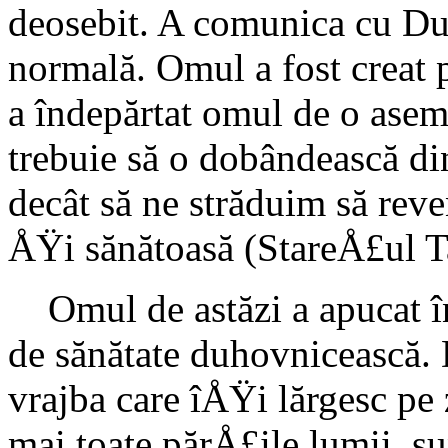
de­osebit. A comunica cu Du
normală. Omul a fost creat p
a în­depărtat omul de o ase
trebuie să o dobândească din
decât să ne străduim să reve
ÅŸi sănătoasă (StareÅ£ul Tad
Omul de astăzi a apucat îns
de sănă­tate duhovnicească.
vrajba care îÅŸi lărgesc pe 
mai toa­te părÅ£ile lumii, 