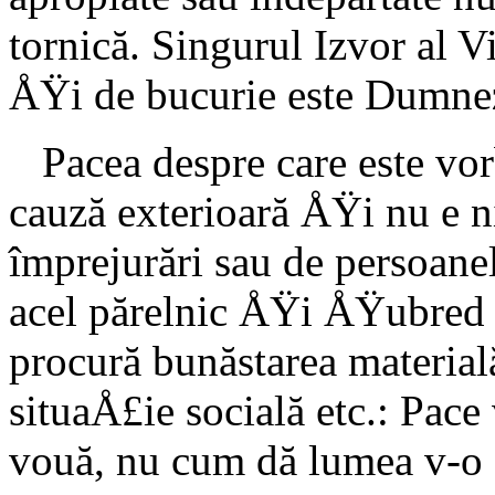
tornică. Singurul Izvor al V
ÅŸi de bucurie este Dumneze
Pacea despre care este vorb
cauză exterioară ÅŸi nu e 
împrejurări sau de per­soane
acel părel­nic ÅŸi ÅŸubred e
procură bunăstarea material
situaÅ£ie socială etc.: Pace
vouă, nu cum dă lu­mea v-o 