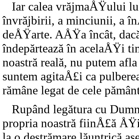
Iar calea vrăjmaÅŸului lu
învrăjbirii, a minciunii, a 
deÅŸarte. AÅŸa încât, dacă
îndepărtează în acelaÅŸi 
noastră reală, nu putem afl
sun­tem agitaÅ£i ca pulberea
rămâne legat de cele pământ
Rupând legătura cu Dumne
propria noastră fiinÅ£ă ÅŸi c
la o destrămare lăun­trică a