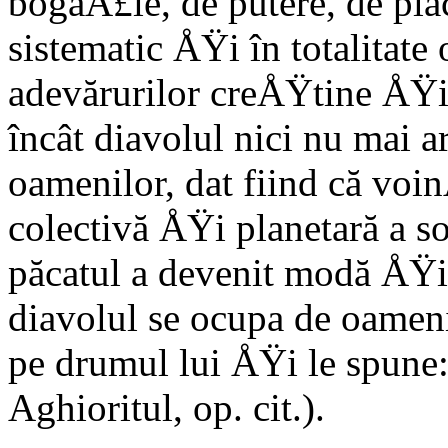
bogăÅ£ie, de putere, de plăc
sistematic ÅŸi în totalitate 
adevărurilor creÅŸtine ÅŸi
încât diavolul nici nu mai ar
oamenilor, dat fiind că voi
colectivă ÅŸi planetară a s
păcatul a devenit modă ÅŸi
diavolul se ocupa de oamen
pe drumul lui ÅŸi le spune:
Aghioritul, op. cit.).