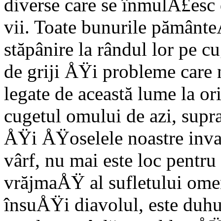
diver­se care se înmulÅ£esc
vii. Toate bunurile pământ
stăpânire la rândul lor pe c
de griji ÅŸi pro­bleme care
legate de această lume la or
cugetul omului de azi, supr
ÅŸi ÅŸoselele noas­tre inv
vârf, nu mai este loc pent
vrăjmaÅŸ al sufletului ome
însuÅŸi diavolul, este duhul