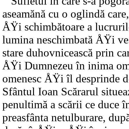
Sufletul în care s-a pogor
aseamănă cu o oglindă care,
ÅŸi schimbătoare a lucruril
lumina ne­schimbată ÅŸi ve
stare duhovnicească prin ca
ÅŸi Dumnezeu în inima om
omenesc ÅŸi îl desprinde de 
Sfântul Ioan Scărarul situeaz
pen­ultimă a scării ce duce î
preasfânta netulburare, du