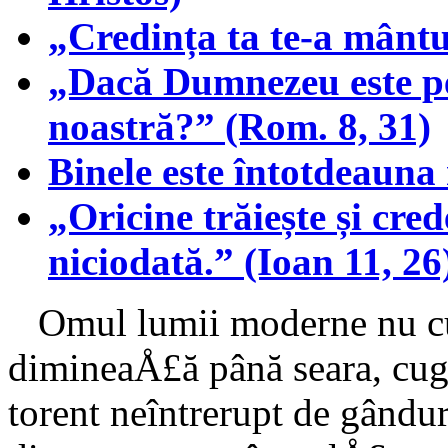
„Credința ta te-a mântu
„Dacă Dumnezeu este pen
noastră?” (Rom. 8, 31)
Binele este întotdeauna
„Oricine trăiește și cre
niciodată.” (Ioan 11, 26
Omul lumii moderne nu cu
dimineaÅ£ă până seara, cuge
torent neîntrerupt de gândur