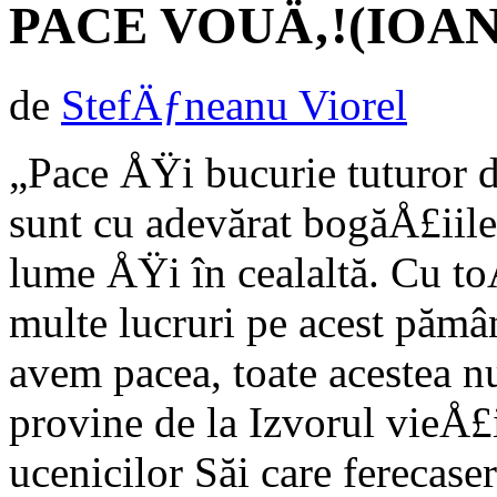
PACE VOUÄ‚!(IOAN 2
de
StefÄƒneanu Viorel
„Pace ÅŸi bucurie tuturor 
sunt cu adevărat bogăÅ£iile 
lume ÅŸi în cealaltă. Cu to
multe lucruri pe acest pămân
avem pacea, toate aces­tea nu
provine de la Izvorul vieÅ£
ucenicilor Săi care ferecase