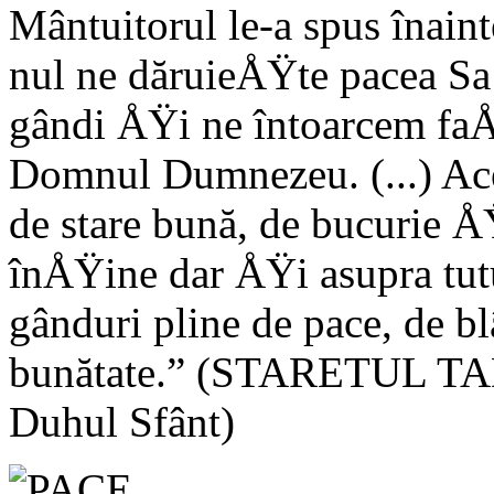
Mântuitorul le-a spus înain
nul ne dăruieÅŸte pacea Sa
gândi ÅŸi ne întoarcem faÅ£
Domnul Dumne­zeu. (...) Ac
de stare bună, de bucurie 
înÅŸine dar ÅŸi asupra tutu
gânduri pli­ne de pace, de 
bunătate.” (STARETUL TAD
Duhul Sfânt)