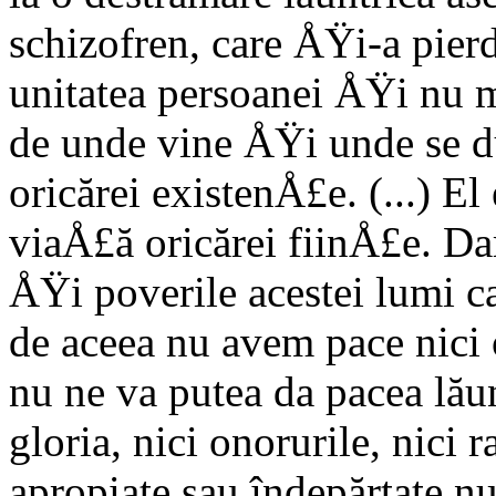
schizofren, care ÅŸi-a pierd
unitatea persoanei ÅŸi nu m
de unde vine ÅŸi unde se d
oricărei existenÅ£e. (...) El
viaÅ£ă oricărei fiinÅ£e. Da
ÅŸi poverile acestei lumi c
de aceea nu avem pace nici 
nu ne va putea da pacea lăun
gloria, nici onoruri­le, nici 
apropiate sau îndepărtate nu