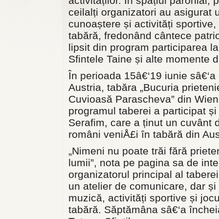
activităților. În spațiul parohia
ceilalți organizatori au asigurat
cunoaștere și activități sportive,
tabără, fredonând cântece patriot
lipsit din program participarea l
Sfintele Taine și alte momente 
În perioada 15â€‘19 iunie sâ€‘a 
Austria, tabăra „Bucuria prieteni
Cuvioasă Parascheva” din Wiener
programul taberei a participat și 
Serafim, care a ținut un cuvânt 
români veniÅ£i în tabără din Aus
„Nimeni nu poate trăi fără priete
lumii”, nota pe pagina sa de int
organizatorul principal al tabere
un atelier de comunicare, dar și 
muzică, activități sportive și joc
tabără. Săptămâna sâ€‘a încheia