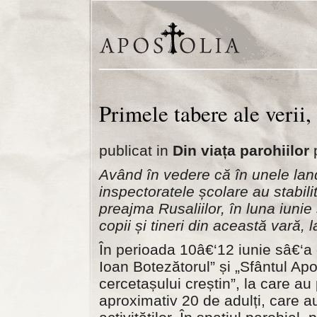
Primele tabere ale verii
publicat in
Din viața parohiilor
p
Având în vedere că în unele lan
inspectoratele școlare au stabil
preajma Rusaliilor, în luna iuni
copii și tineri din această vară,
În perioada 10â€‘12 iunie sâ€‘a 
Ioan Botezătorul” și „Sfântul Ap
cercetașului creștin”, la care au
aproximativ 20 de adulți, care a