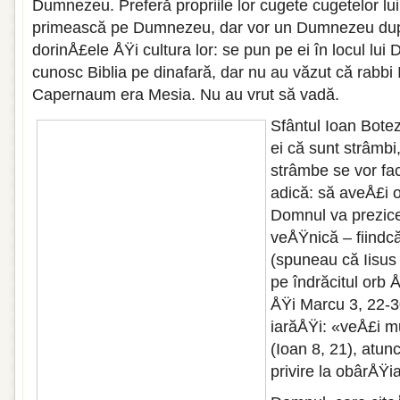
Dumnezeu. Preferă propriile lor cugete cugetelor l
primească pe Dumnezeu, dar vor un Dumnezeu dup
dorinÅ£ele ÅŸi cultura lor: se pun pe ei în locul lui
cunosc Biblia pe dinafară, dar nu au văzut că rabbi
Capernaum era Mesia. Nu au vrut să vadă.
Sfântul Ioan Botez
ei că sunt strâmb
strâmbe se vor fac
adică: să aveÅ£i 
Domnul va prezice
veÅŸnică – fiindc
(spuneau că Iisus
pe îndrăcitul orb 
ÅŸi Marcu 3, 22-3
iarăÅŸi: «veÅ£i mu
(Ioan 8, 21), atunc
privire la obârÅŸ