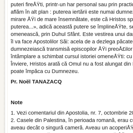
puteri fireÅŸti, printr-un har personal sau prin practi
aflăm în alt plan : puterea iertării este numai dumne
mirare ÅŸi de mare însemnătate, este că Hristos sp
puterea...», adică această putere se împlineÅŸte, se
omenească, prin Duhul Sfânt. Este vestirea unui da
îl va face Apostolilor Săi: acela de a dezlega păcat
dumnezeiască transmisă episcopilor ÅŸi preoÅ£ilor
întâmplare a schimbat cursul istoriei omeneÅŸti: cu 
Înviere, Hristos arată că Omul nu a fost alungat din
poate împăca cu Dumnezeu.
Pr. Noël TANAZACQ
Note
1. Vezi comentariul din Apostolia, nr. 7, octombrie 2
2. Casele din Palestina, în perioada romană, erau 
aveau decât o singură cameră. Aveau un acoperiÅŸ 