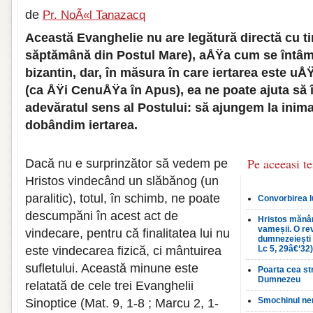
de
Pr. NoÃ«l Tanazacq
Această Evanghelie nu are legătură directă cu ti
săptămână din Postul Mare), aÅŸa cum se întâmp
bizantin, dar, în măsura în care iertarea este uÅ
(ca ÅŸi CenuÅŸa în Apus), ea ne poate ajuta să
adevăratul sens al Postului: să ajungem la inim
dobândim iertarea.
Pe aceeasi t
Dacă nu e surprinzător să vedem pe
Hristos vindecând un slăbănog (un
paralitic), totul, în schimb, ne poate
Convorbirea l
descumpăni în acest act de
Hristos mănân
vameșii. O rev
vindecare, pentru că finalitatea lui nu
dumnezeiești 
este vindecarea fizică, ci mântuirea
Lc 5, 29â€‘32)
sufletului. Această minune este
Poarta cea st
Dumnezeu
relatată de cele trei Evanghelii
Smochinul nero
Sinoptice (Mat. 9, 1-8 ; Marcu 2, 1-