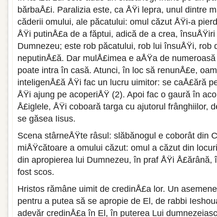
bărbaÅ£i. Paralizia este, ca ÅŸi lepra, unul dintre m
căderii omului, ale păcatului: omul căzut ÅŸi-a pier
ÅŸi putinÅ£a de a făptui, adică de a crea, însuÅŸiri 
Dumnezeu; este rob păcatului, rob lui însuÅŸi, rob 
neputinÅ£ă. Dar mulÅ£imea e aÅŸa de numeroasă c
poate intra în casă. Atunci, în loc să renunÅ£e, oa
inteligenÅ£ă ÅŸi fac un lucru uimitor: se caÅ£ără p
ÅŸi ajung pe acoperiÅŸ (2). Apoi fac o gaură în ac
Å£iglele, ÅŸi coboară targa cu ajutorul frânghiilor, 
se găsea Iisus.
Scena stârneÅŸte râsul: slăbănogul e coborât din C
miÅŸcătoare a omului căzut: omul a căzut din locuri
din apropierea lui Dumnezeu, în praf ÅŸi Å£ărână, 
fost scos.
Hristos rămâne uimit de credinÅ£a lor. Un asemene
pentru a putea să se apropie de El, de rabbi Ieshou
adevăr credinÅ£a în El, în puterea Lui dumnezeiască