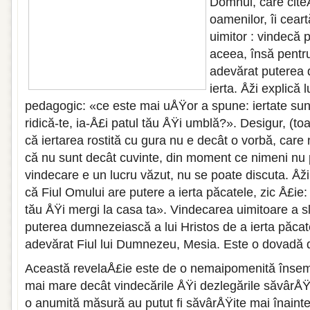
Domnul, care citeÅ
oamenilor, îi ceart
uimitor : vindecă 
aceea, însă pentr
adevărat puterea
ierta. Åži explică
pedagogic: «ce este mai uÅŸor a spune: iertate sun
ridică-te, ia-Å£i patul tău ÅŸi umblă?». Desigur, (t
că iertarea rostită cu gura nu e decât o vorbă, care
că nu sunt decât cuvinte, din moment ce nimeni nu p
vindecare e un lucru văzut, nu se poate discuta. Åži
că Fiul Omului are putere a ierta păcatele, zic Å£ie: 
tău ÅŸi mergi la casa ta». Vindecarea uimitoare a s
puterea dumnezeiască a lui Hristos de a ierta păcat
adevărat Fiul lui Dumnezeu, Mesia. Este o dovadă 
Această revelaÅ£ie este de o nemaipomenită însemn
mai mare decât vindecările ÅŸi dezlegările săvârÅŸ
o anumită măsură au putut fi săvârÅŸite mai înainte