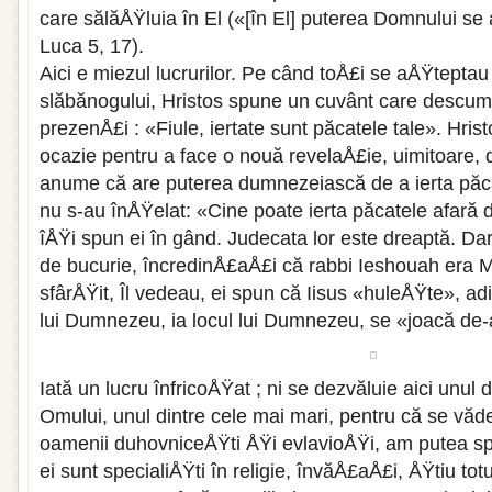
care sălăÅŸluia în El («[în El] puterea Domnului se 
Luca 5, 17).
Aici e miezul lucrurilor. Pe când toÅ£i se aÅŸteptau 
slăbănogului, Hristos spune un cuvânt care descum
prezenÅ£i : «Fiule, iertate sunt păcatele tale». Hri
ocazie pentru a face o nouă revelaÅ£ie, uimitoare, d
anume că are puterea dumnezeiască de a ierta păcate
nu s-au înÅŸelat: «Cine poate ierta păcatele afar
îÅŸi spun ei în gând. Judecata lor este dreaptă. Da
de bucurie, încredinÅ£aÅ£i că rabbi Ieshouah era Me
sfârÅŸit, Îl vedeau, ei spun că Iisus «huleÅŸte», a
lui Dumnezeu, ia locul lui Dumnezeu, se «joacă d
Iată un lucru înfricoÅŸat ; ni se dezvăluie aici unul 
Omului, unul dintre cele mai mari, pentru că se văd
oamenii duhovniceÅŸti ÅŸi evlavioÅŸi, am putea spu
ei sunt specialiÅŸti în religie, învăÅ£aÅ£i, ÅŸtiu tot