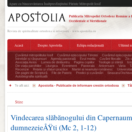
Apare cu binecuvântarea Înaltpresfinţitului Părinte Mitropolit Iosif
Publicatia Mitropoliei Ortodoxe Române a 
Occidentale si Meridionale
Revista de spiritualitate ortodoxa si informare - www.apostolia.eu
Acasă
Despre Apostolia
Echipa redacțională
Ultimul 
Cuvântul mitropolitului Iosif
Cuvântul episcopului Timotei
Cuvântul episcopului
Întrebări și răspunsuri
Agenda pastorală
Evul media
Cuvânt filocalic
Zis-
Asociația Axios
Lumea de dinlăuntru
Pagina copiilor
Teologie și stiință
Ist
Din viața parohiilor
Liturgica
Eveniment
Pastorala
Aniversare
Varia
T
Recenzie
Rețete și sfaturi practice
Martiri ai neamului românesc
Universita
Din pagini de Scriptură
File de Pateric
Predici și cuvântări
Sinaxarul închisor
Autobiografia spirituală
Te afli aici:
Apostolia - Publicatie de informare crestin ortodoxa
Tâ
Stire
Vindecarea slăbănogului din Capernaum: 
dumnezeieÅŸti (Mc 2, 1-12)