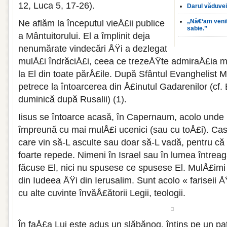
12, Luca 5, 17-26).
Darul văduve
„Nâ€‘am venit
Ne aflăm la începutul vieÅ£ii publice
sabie.”
a Mântuitorului. El a împlinit deja
nenumărate vindecări ÅŸi a dezlegat
mulÅ£i îndrăciÅ£i, ceea ce trezeÅŸte admiraÅ£ia mu
la El din toate părÅ£ile. După Sfântul Evanghelist M
petrece la întoarcerea din Å£inutul Gadarenilor (cf.
duminică după Rusalii) (1).
Iisus se întoarce acasă, în Capernaum, acolo unde 
împreună cu mai mulÅ£i ucenici (sau cu toÅ£i). Ca
care vin să-L asculte sau doar să-L vadă, pentru că 
foarte repede. Nimeni în Israel sau în lumea întrea
făcuse El, nici nu spusese ce spusese El. MulÅ£imi 
din Iudeea ÅŸi din Ierusalim. Sunt acolo « fariseii ÅŸ
cu alte cuvinte învăÅ£ătorii Legii, teologii.
În faÅ£a Lui este adus un slăbănog, întins pe un pat