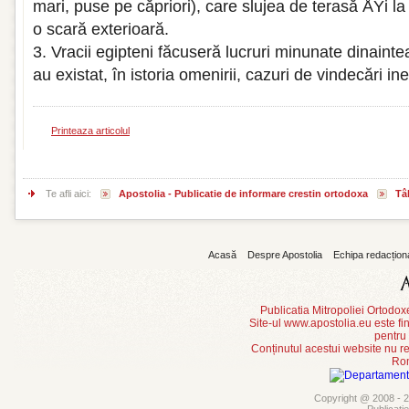
mari, puse pe căpriori), care slujea de terasă ÅŸi l
o scară exterioară.
3. Vracii egipteni făcuseră lucruri minunate dinainte
au existat, în istoria omenirii, cazuri de vindecări in
Printeaza articolul
Te afli aici:
Apostolia - Publicatie de informare crestin ortodoxa
Tâ
Acasă
Despre Apostolia
Echipa redacțion
Publicatia Mitropoliei Ortodo
Site-ul www.apostolia.eu este
pentru
Conținutul acestui website nu re
Rom
Copyright @ 2008 - 20
Publicati