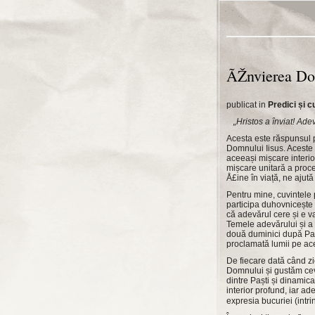
ÃŽnvierea Dom
publicat in
Predici și c
„Hristos a înviat! Adev
Acesta este răspunsul pe
Domnului Iisus. Aceste d
aceeași mișcare interioa
mișcare unitară a proce
Å£ine în viață, ne ajut
Pentru mine, cuvintele p
participa duhovnicește l
că adevărul cere și e va
Temele adevărului și a b
două duminici după Pașt
proclamată lumii pe ace
De fiecare dată când zic
Domnului și gustăm ceva
dintre Paști și dinamica 
interior profund, iar ad
expresia bucuriei (intrin