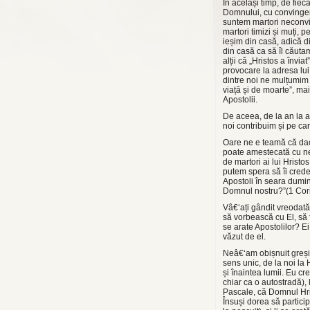
În același timp, de fie
Domnului, cu convingere
suntem martori neconvin
martori timizi și muți, p
ieșim din casă, adică d
din casă ca să îl căutam
alții că „Hristos a învi
provocare la adresa lui
dintre noi ne mulțumim 
viață și de moarte”, ma
Apostolii.
De aceea, de la an la an
noi contribuim și pe car
Oare ne e teamă că dacă
poate amestecată cu ne
de martori ai lui Hristo
putem spera să îi crede
Apostoli în seara dumini
Domnul nostru?”(1 Corin
Vâ€‘ați gândit vreodată
să vorbească cu El, să f
se arate Apostolilor? Ei 
văzut de el.
Neâ€‘am obișnuit greșit
sens unic, de la noi la
și înaintea lumii. Eu c
chiar ca o autostradă),
Pascale, că Domnul Hris
Însuși dorea să particip