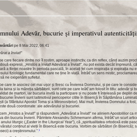
nului Adevăr, bucurie și imperativul autenticități
uvântări
pe 8 Mai 2022, 06:41
ărat a înviat!”
 care fiecare dintre noi îl rostim, aproape instinctiv, ca din reflex, când auzim proc
ouă expresii, „Hristos a înviat! Adevărat a înviat!”, nu pot exista decât împreună, că
ră a ființei noastre în perioda pascală, în acelați fel cum inspirația și expirația nu 
sului fiziologic fundamental care ne ține în viață. Întrâ€‘un sens mistic, proclamare
ă să ne oxigenăm sufletul.
e care le asociez cel mai ușor și firesc cu Învierea Domnului, și pe care le consider
a taina și la măreția sărbătorii, sunt cele pe care leâ€‘am folosit în titlu: adevăr și
lidat de martori, iar bucuria invită la participare și nu poate fi înțeleasă pe deplin de
ucuriei Învierii sunt laitmotivul pericopelor citite în Biserică în Săptămâna Luminată
i (a Sfântului Apostol Toma și a Mironosițelor). Mai mult, Învierea Domnului a fost, 
ste două coordonate: ale adevărului și bucuriei.
em „Hristos a înviat!” și răspundem „Adevărat a înviat!” ne aliniem Apostolilior ca mar
 din bucuria Învierii. Părintele Alexandru Schmemann afirma, întrâ€‘un scurt artic
anului liturgic („Easter in the Liturgical Year”), că „spiritualitatea ortodoxă este pasc
evăratul conținut al vieții în Biserică este bucuria. Vorbim de sărbători (în Biserică);
1
seci) a creștinismului.”.