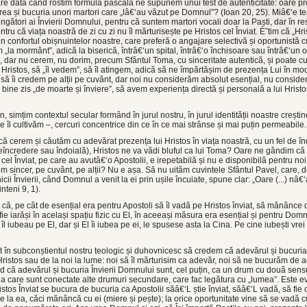
care dată când rostim formula pascală ne supunem unui test de autenticitate: oare 
a și bucuria unori martori care „lâ€‘au văzut pe Domnul”? (Ioan 20, 25). Miâ€‘e te
gători ai Învierii Domnului, pentru că suntem martori vocali doar la Paști, dar în r
entru că viața noastră de zi cu zi nu îl mărturisește pe Hristos cel Înviat. È˜tim că „Hri
in confortul obișnuintelor noastre, care preferă o angajare selectivă și oportunist
 „la mormânt”, adică la biserică, întrâ€‘un spital, întrâ€‘o închisoare sau întrâ€‘un o
at”, dar nu cerem, nu dorim, precum Sfântul Toma, cu sinceritate autentică, și poate 
 Hristos, să „îl vedem”, să îl atingem, adică să ne împărtășim de prezența Lui în mod
să îi credem pe alții pe cuvânt, dar noi nu considerăm absolut esențial, nu consid
i bine zis „de moarte și înviere”, să avem experiența directă și personală a lui Hris
, simțim contextul secular formând în jurul nostru, în jurul identității noastre creștin
e îl cultivăm –, cercuri concentrice din ce în ce mai strânse și mai puțin permeabile.
 cerem și căutăm cu adevărat prezența lui Hristos în viața noastră, cu un fel de în
încredere sau îndoială), Hristos ne va vădi bluful ca lui Toma? Oare ne gândim că 
s cel Înviat, pe care au avutâ€‘o Apostolii, e irepetabilă și nu e disponibilă pentru noi
m sincer, pe cuvânt, pe alții? Nu e așa. Să nu uităm cuvintele Sfântul Pavel, care, d
cii Învierii, când Domnul a venit la ei prin ușile încuiate, spune clar: „Oare (...) nâ
teni 9, 1).
 că, pe cât de esențial era pentru Apostoli să îl vadă pe Hristos înviat, să mănânce
ie iarăși în același spațiu fizic cu El, în aceeași măsura era esențial și pentru Domn
îl iubeau pe El, dar și El îi iubea pe ei, le spusese asta la Cina. Pe cine iubești vrei să
 în subconștientul nostru teologic și duhovnicesc să credem că adevărul și bucuria Î
 Hristos sau de la noi la lume: noi să îl mărturisim ca adevăr, noi să ne bucurăm de 
red că adevărul și bucuria Învierii Domnului sunt, cel puțin, ca un drum cu două sen
 la care sunt conectate alte drumuri secundare, care fac legătura cu „lumea”. Este e
tos Înviat se bucura de bucuria ca Apostolii săâ€‘L știe înviat, săâ€‘L vadă, să fie 
e la ea, căci mănâncă cu ei (miere și pește); la orice oportunitate vine să se vadă c