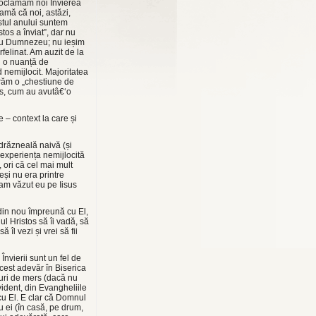
proclamăm noi Învierea
amă că noi, astăzi,
estul anului suntem
stos a înviat”, dar nu
ă cu Dumnezeu; nu ieșim
rfelinat. Am auzit de la
cu o nuanță de
 nemijlocit. Majoritatea
erăm o „chestiune de
tos, cum au avutâ€‘o
e – context la care și
drăzneală naivă (și
experiența nemijlocită
, ori că cel mai mult
eși nu era printre
€‘am văzut eu pe Iisus
 din nou împreună cu El,
ul Hristos să îi vadă, să
 îl vezi și vrei să fii
nvierii sunt un fel de
acest adevăr în Biserica
suri de mers (dacă nu
vident, din Evangheliile
cu El. E clar că Domnul
u ei (în casă, pe drum,