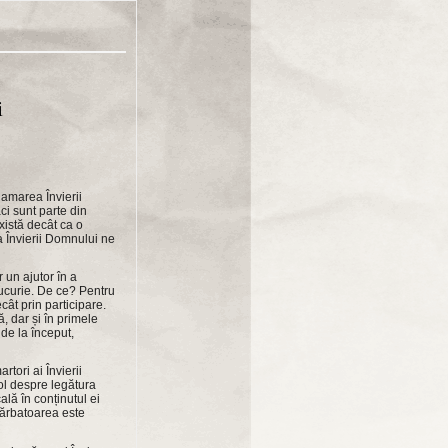
i
lamarea Învierii
ci sunt parte din
există decât ca o
a Învierii Domnului ne
 un ajutor în a
 bucurie. De ce? Pentru
cât prin participare.
, dar și în primele
de la început,
tori ai Învierii
ol despre legătura
ală în conținutul ei
 sărbatoarea este