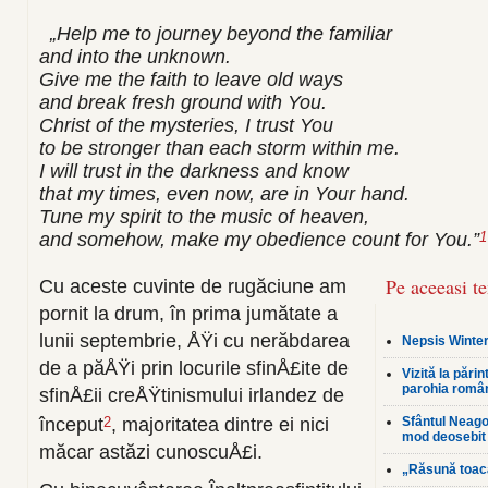
„Help me to journey beyond the familiar
and into the unknown.
Give me the faith to leave old ways
and break fresh ground with You.
Christ of the mysteries, I trust You
to be stronger than each storm within me.
I will trust in the darkness and know
that my times, even now, are in Your hand.
Tune my spirit to the music of heaven,
and somehow, make my obedience count for You.”
1
Pe aceeasi t
Cu aceste cuvinte de rugăciune am
pornit la drum, în prima jumătate a
lunii septembrie, ÅŸi cu nerăbdarea
Nepsis Winter
de a păÅŸi prin locurile sfinÅ£ite de
Vizită la pări
parohia româ
sfinÅ£ii creÅŸtinismului irlandez de
Sfântul Neagoe
început
, majoritatea dintre ei nici
2
mod deosebit 
măcar astăzi cunoscuÅ£i.
„Răsună toac