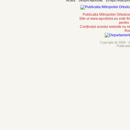
Acasă
Despre Apostolia
Echipa redacțion
Publicatia Mitropoliei Ortodo
Site-ul www.apostolia.eu este
pentru
Conținutul acestui website nu re
Rom
Copyright @ 2008 - 20
Publicati