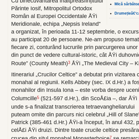
Cu binecuvântarea Înaltpreasfințitului
Mică sărbăto
Părinte Iosif, Mitropolitul Ortodox
Drumețieâ€‘ca
Român al Europei Occidentale ÅŸi
Meridionale, echipa „Nepsis Ireland”
a organizat, în perioada 11-12 septembrie, o excursi
au participat 20 de persoane. Ne-am propuso temati
fiecare zi, conturând lucrurile prin parcurgerea unor
din punct de vedere cultural-istoric, cât ÅŸi duhovn
Route” (County Meath)
ÅŸi „The Medieval City – Ki
3
Itinerariul „Crucilor Celtice” a debutat prin vizitarea 
monahal al regiunii. Kells Abbey (sec. IX d.Hr.) a fos
monahilor din Insula Iona – este vorba despre uceni
Columcille
(521-597 d.Hr.), din ScoÅ£ia –, dar ÅŸi
5
unde s-a finalizat transcrierea tetraevangheliarului
puteam omite din parcurs nici celebrul „Hill of Slane
Patrick (385-461 d.Hr.) ÅŸi-a început, în anul 432,
celÅ£i ÅŸi druizi. Dintre toate crucile celtice presăr
crucea din situl monahal Monasterboice
se remarcă
7