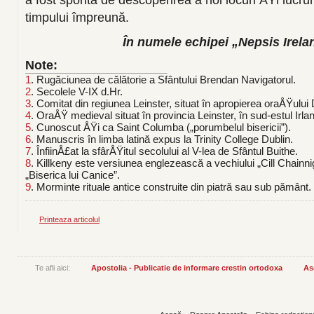
timpului împreună.
În numele echipei „Nepsis Irelan
Note:
1
. Rugăciunea de călătorie a Sfântului Brendan Navigatorul.
2
. Secolele V-IX d.Hr.
3
. Comitat din regiunea Leinster, situat în apropierea oraÅŸului 
4
. OraÅŸ medieval situat în provincia Leinster, în sud-estul Irlan
5
. Cunoscut ÅŸi ca Saint Columba („porumbelul bisericii”).
6
. Manuscris în limba latină expus la Trinity College Dublin.
7
. ÎnfiinÅ£at la sfârÅŸitul secolului al V-lea de Sfântul Buithe.
8
. Killkeny este versiunea englezească a vechiului „Cill Chainni
„Biserica lui Canice”.
9
. Morminte rituale antice construite din piatră sau sub pământ.
Printeaza articolul
Te afli aici:
Apostolia - Publicatie de informare crestin ortodoxa
As