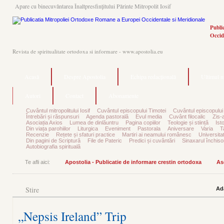
Apare cu binecuvântarea Înaltpresfinţitului Părinte Mitropolit Iosif
Publi
Occid
Revista de spiritualitate ortodoxa si informare - www.apostolia.eu
Acasă
Despre Apostolia
Echipa redacțională
Ultimul 
Autori
Contact
Abonamente
Cuvântul mitropolitului Iosif
Cuvântul episcopului Timotei
Cuvântul episcopului
Întrebări și răspunsuri
Agenda pastorală
Evul media
Cuvânt filocalic
Zis-
Asociația Axios
Lumea de dinlăuntru
Pagina copiilor
Teologie și stiință
Ist
Din viața parohiilor
Liturgica
Eveniment
Pastorala
Aniversare
Varia
T
Recenzie
Rețete și sfaturi practice
Martiri ai neamului românesc
Universita
Din pagini de Scriptură
File de Pateric
Predici și cuvântări
Sinaxarul închisor
Autobiografia spirituală
Te afli aici:
Apostolia - Publicatie de informare crestin ortodoxa
As
Stire
Ad
„Nepsis Ireland” Trip