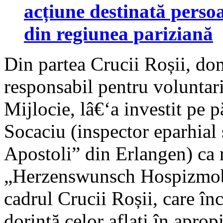
acțiune destinată persoa
din regiunea pariziană
Din partea Crucii Roșii, d
responsabil pentru voluntar
Mijlocie, lâ€‘a investit pe 
Socaciu (inspector eparhial 
Apostoli” din Erlangen) ca r
„Herzenswunsch Hospizmobil
cadrul Crucii Roșii, care în
dorință celor aflați în aprop