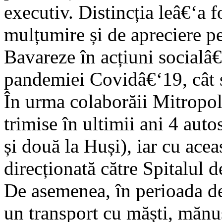
executiv. Distincția leâ€‘a 
mulțumire și de apreciere p
Bavareze în acțiuni socialâ€
pandemiei Covidâ€‘19, cât și
În urma colaborăii Mitropol
trimise în ultimii ani 4 aut
și două la Huși), iar cu acea
direcționată către Spitalul 
De asemenea, în perioada de
un transport cu măști, mănu