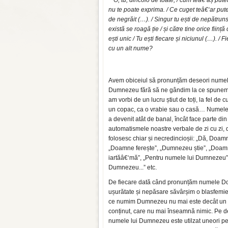
O, tu, dincolo de toate, / cum teâ€‘aș pu
nu te poate exprima. / Ce cuget teâ€‘ar pute
de negrăit (…). / Singur tu ești de nepătruns
există se roagă ție / și către tine orice ființ
ești unic / Tu ești fiecare și niciunul (…). / 
cu un alt nume?
Avem obiceiul să pronunțăm deseori numel
Dumnezeu fără să ne gândim la ce spunem
am vorbi de un lucru știut de toți, la fel de 
un copac, ca o vrabie sau o casă… Numel
a devenit atât de banal, încât face parte din
automatismele noastre verbale de zi cu zi, 
folosesc chiar și necredincioșii: „Dă, Doamn
„Doamne ferește”, „Dumnezeu știe”, „Doam
iartăâ€‘mă”, „Pentru numele lui Dumnezeu”
Dumnezeu...” etc.
De fiecare dată când pronunțăm numele D
ușurătate și nepăsare săvârșim o blasfemie
ce numim Dumnezeu nu mai este decât un 
conținut, care nu mai înseamnă nimic. Pe de
numele lui Dumnezeu este utilzat uneori pen