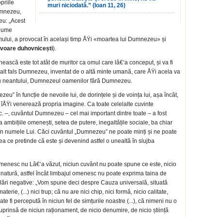
priile
muri niciodată.” (Ioan 11, 26)
Dumnezeu,
eu: „Acest
anume
mului, a provocat în același timp ÅŸi «moartea lui Dumnezeu» și
zvoare duhovnicești
).
scă este tot atât de muritor ca omul care lâ€‘a conceput, și va fi
 alt fals Dumnezeu, inventat de o altă minte umană, care ÅŸi acela va
au neantului, Dumnezeul oamenilor fără Dumnezeu.
u” în funcție de nevoile lui, de dorințele și de voința lui, așa încât,
îÅŸi venerează propria imagine. Ca toate celelalte cuvinte
tc. –, cuvântul Dumnezeu – cel mai important dintre toate – a fost
fica ambițiile omenești, setea de putere, inegaltățile sociale, ba chiar
în numele Lui. Căci cuvântul „Dumnezeu” ne poate minți și ne poate
a ce pretinde că este și devenind astfel o unealtă în slujba
menesc nu Lâ€‘a văzut, niciun cuvânt nu poate spune ce este, nicio
 natură, astfel încât limbajul omenesc nu poate exprima taina de
ări negative: „Vom spune deci despre Cauza universală, situată
erie, (...) nici trup; că nu are nici chip, nici formă, nicio calitate,
te fi percepută în niciun fel de simțurile noastre (...), că nimeni nu o
cuprinsă de niciun raționament, de nicio denumire, de nicio știință