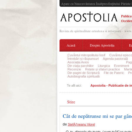
Apare cu binecuvântarea Înaltpresfinţitului Părinte 
Publica
Occiden
Revista de spiritualitate ortodoxa si informare - www
Acasă
Despre Apostolia
Ec
Cuvântul mitropolitului Iosif
Cuvântul episco
Întrebări și răspunsuri
Agenda pastorală
Asociația Axios
Lumea de dinlăuntru
Pagi
Din viața parohiilor
Liturgica
Eveniment
Recenzie
Rețete și sfaturi practice
Marti
Din pagini de Scriptură
File de Pateric
Pr
Autobiografia spirituală
Te afli aici:
Apostolia - Publicatie de 
Stire
Cât de nepătrunse mi se par gân
de
StefÄƒneanu Viorel