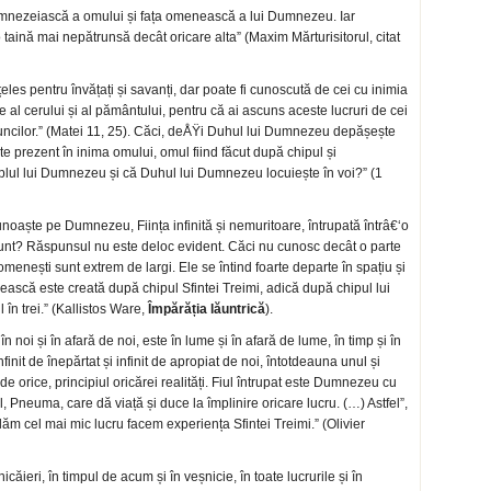
dumnezeiască a omului și fața omenească a lui Dumnezeu. Iar
aină mai nepătrunsă decât oricare alta” (Maxim Mărturisitorul, citat
es pentru învățați și savanți, dar poate fi cunoscută de cei cu inimia
 al cerului și al pământului, pentru că ai ascuns aceste lucruri de cei
 pruncilor.” (Matei 11, 25). Căci, deÅŸi Duhul lui Dumnezeu depășește
te prezent în inima omului, omul fiind făcut după chipul și
mplul lui Dumnezeu și că Duhul lui Dumnezeu locuiește în voi?” (1
noaște pe Dumnezeu, Ființa infinită și nemuritoare, întrupată întrâ€‘o
e sunt? Răspunsul nu este deloc evident. Căci nu cunosc decât o parte
menești sunt extrem de largi. Ele se întind foarte departe în spațiu și
enească este creată după chipul Sfintei Treimi, adică după chipul lui
în trei.” (Kallistos Ware,
Împărăția lăuntrică
).
în noi și în afară de noi, este în lume și în afară de lume, în timp și în
nfinit de înepărtat și infinit de apropiat de noi, întotdeauna unul și
e orice, principiul oricărei realități. Fiul întrupat este Dumnezeu cu
 Pneuma, care dă viață și duce la împlinire oricare lucru. (…) Astfel”,
m cel mai mic lucru facem experiența Sfintei Treimi.” (Olivier
ăieri, în timpul de acum și în veșnicie, în toate lucrurile și în