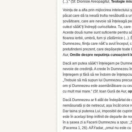
(...).” (Sf. Dionisie Areopagitul,
Teologie mis
Voința de a afla prin mijlocirea intelectului
păcat care dă la iveală trufia nesăbuită a un
șovăitoare, care are nevoie să înțeleagă pent
cutezi săâ€‘ți îndrepți curiozitatea. Tu, ca
Aceste două nume sunt suficiente pentru aâ€
floarea ierbii, umbră, fum și zădărnice (...)
Dumnezeu, ființa care nâ€‘a avut început, ca
pretutindeni prezent, care depășește toate l
Aur,
Omilie despre neputința cunoașterii
Dacă am putea săâ€‘l înțelegem pe Dumnez
nevoie de credință. A crede în Dumnezeu în
înțelegem și fără să ne îndoim de înțelepci
„Trebuie să mă supun lui Dumnezeu precum lu
om și Dumnezeu este asemănătoare cu cea c
cu mult mai mare.” (Sf. Ioan Gură de Aur,
op.
Dacă Dumnezeu ar fi atât de îndepărtat de n
nemăsurată și de netrecut, așa încât orice 
Dar taina și puterea Lui, imposibil de cup
este în același timp inifinit de departe de n
în a șasea zi a Facerii Dumnezeu a spus: 
(Facerea 1, 26). AÅŸadar, „omul nu este c