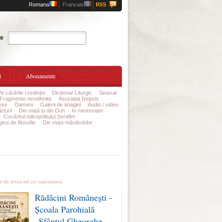
Romana
Francais
Cauta
te
t
Abonamente
Pe cărările credinței
Dicționar Liturgic
Sinaxar
Fragmente neodihnite
Asociația Nepsis
oxe
Oameni
Galerii de imagini
Audio / video
rturii
Din viață și din Duh
In memoriam
Cuvântul mitropolitului Serafim
ina de filosofie
Din viața mănăstirilor
le stiri
te de doua ori pe saptamana
Rădăcini Românești -
Școala Parohială
„Sfântul Gheorghe