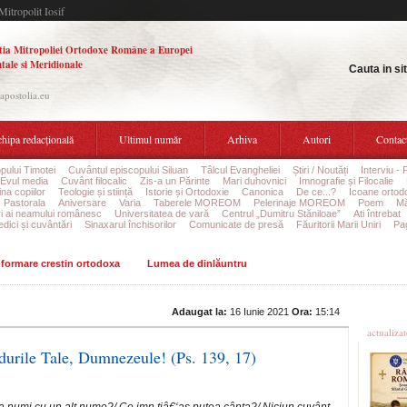
Mitropolit Iosif
tia Mitropoliei Ortodoxe Române a Europei
tale si Meridionale
Cauta in si
.apostolia.eu
hipa redacțională
Ultimul număr
Arhiva
Autori
Contac
pului Timotei
Cuvântul episcopului Siluan
Tâlcul Evangheliei
Știri / Noutăți
Interviu - 
Evul media
Cuvânt filocalic
Zis-a un Părinte
Mari duhovnici
Imnografie și Filocalie
na copiilor
Teologie și stiință
Istorie și Ortodoxie
Canonica
De ce...?
Icoane ortod
Pastorala
Aniversare
Varia
Taberele MOREOM
Pelerinaje MOREOM
Poem
Mă
ri ai neamului românesc
Universitatea de vară
Centrul „Dumitru Stăniloae”
Ati întrebat
edici și cuvântări
Sinaxarul închisorilor
Comunicate de presă
Făuritorii Marii Uniri
Pag
informare crestin ortodoxa
Lumea de dinlăuntru
Ultime
Adaugat la:
16 Iunie 2021
Ora:
15:14
actualiza
durile Tale, Dumnezeule! (Ps. 139, 17)