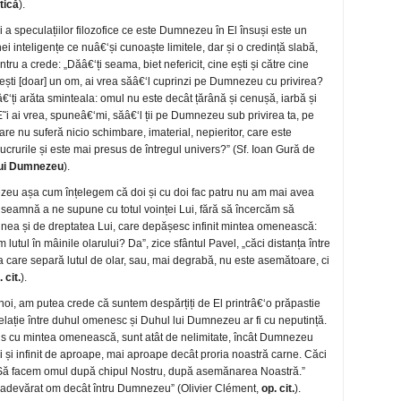
tică
).
 și a speculațiilor filozofice ce este Dumnezeu în El însuși este un
ei inteligențe ce nuâ€‘și cunoaște limitele, dar și o credință slabă,
ru a crede: „Dăâ€‘ți seama, biet nefericit, cine ești și către cine
re ești [doar] un om, ai vrea săâ€‘l cuprinzi pe Dumnezeu cu privirea?
‘ți arăta sminteala: omul nu este decât țărână și cenușă, iarbă și
. È˜i ai vrea, spuneâ€‘mi, săâ€‘l ții pe Dumnezeu sub privirea ta, pe
re nu suferă nicio schimbare, imaterial, nepieritor, care este
ucrurile și este mai presus de întregul univers?” (Sf. Ioan Gură de
 lui Dumnezeu
).
eu așa cum înțelegem că doi și cu doi fac patru nu am mai avea
seamnă a ne supune cu totul voinței Lui, fără să încercăm să
unea și de dreptatea Lui, care depășesc infinit mintea omenească:
tul în mâinile olarului? Da”, zice sfântul Pavel, „căci distanța între
are separă lutul de olar, sau, mai degrabă, nu este asemătoare, ci
 cit.
).
oi, am putea crede că suntem despărțiți de El printrâ€‘o prăpastie
relație între duhul omenesc și Duhul lui Dumnezeu ar fi cu neputință.
rins cu mintea omenească, sunt atât de nelimitate, încât Dumnezeu
oi și infinit de aproape, mai aproape decât proria noastră carne. Căci
„Să facem omul după chipul Nostru, după asemănarea Noastră.”
u adevărat om decât întru Dumnezeu” (Olivier Clément,
op. cit.
).