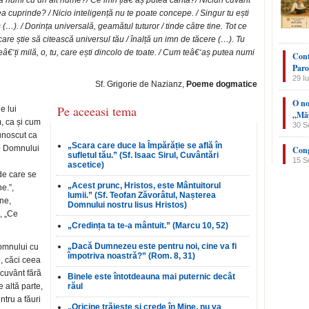
tea numi cu un alt nume?/ Ce imn țiâ€‘aș putea cânta?/ Niciun cuvânt
a cuprinde? / Nicio inteligență nu te poate concepe. / Singur tu ești
 (…). / Dorința universală, geamătul tuturor / tinde către tine. Tot ce
ă care știe să citească universul tău / înalță un imn de tăcere (…). Tu
Fieâ€‘ți milă, o, tu, care ești dincolo de toate. / Cum teâ€‘aș putea numi
Cont
Paro
29 Iu
Sf. Grigorie de Nazianz,
Poeme dogmatice
O no
Pe aceeasi tema
e lui
„Măn
, ca și cum
30 S
cunoscut ca
„Scara care duce la Împărăție se află în
e Domnului
Cong
sufletul tău.” (Sf. Isaac Sirul, Cuvântări
15 S
ascetice)
de care se
„Acest prunc, Hristos, este Mântuitorul
e.”,
lumii.” (Sf. Teofan Zăvorâtul, Nașterea
ne,
Domnului nostru Iisus Hristos)
, „Ce
„Credința ta te-a mântuit.” (Marcu 10, 52)
„Dacă Dumnezeu este pentru noi, cine va fi
omnului cu
împotriva noastră?” (Rom. 8, 31)
, căci ceea
cuvânt fără
Binele este întotdeauna mai puternic decât
 altă parte,
răul
tru a făuri
„Oricine trăiește și crede în Mine, nu va