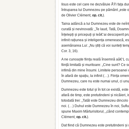
Iisus este cel care ne dezvăluie ÅŸi fața 
întruparea lui Dumnezeu pe pământ „este o t
de Olivier Clément,
op. cit.
).
Taina adâncă a lui Dumnezeu este de neînțel
curată și nevinovată: „Te laud, Tată, Doamne
înțelepți și pricepuți și leâ€‘ai descoperit
infinit rațiunea și inteligența omenească, es
asemănarea Lui: „Nu știți că voi sunteți te
Cor. 3, 16).
A ne cunoaște ființa reală însemnă aâ€‘L cu
ființă limitată și muritoare: „Cine sunt? C
infimă din mine însumi. Limitele persoanei o
în afară de spațiu, la infinit (…). Ființa om
Dumnezeu, care nu este numai unul, ci unul 
Dumnezeu este totul și în tot ce există, este 
afară de timp, este pretutindeni și nicăieri, i
totodată trei: „Tatăl este Dumnezeu dincolo d
noi. (…) Duhul este Dumnezeu în noi, Suflul,
spune Maxim Mărturisitorul, „când contemplă
Clément,
op. cit.
).
Dat fiind că Dumnezeu este pretutindeni și nic