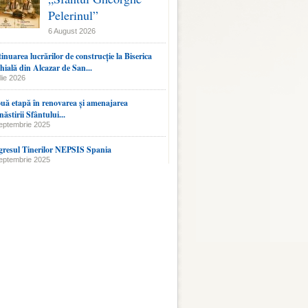
Pelerinul”
6 August 2026
inuarea lucrărilor de construcție la Biserica
hială din Alcazar de San...
lie 2026
uă etapă în renovarea și amenajarea
ăstirii Sfântului...
eptembrie 2025
resul Tinerilor NEPSIS Spania
eptembrie 2025