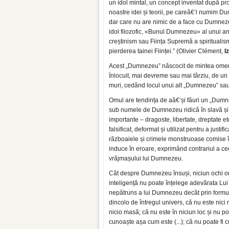
un idol mintal, un concept inventat după pro
noastre idei și teorii, pe careâ€‘l numim 
dar care nu are nimic de a face cu Dumnez
idol filozofic, «Bunul Dumnezeu» al unui 
creștinism sau Ființa Supremă a spiritualis
pierderea tainei Ființei.” (Olivier Clément,
I
Acest „Dumnezeu” născocit de mintea omenea
înlocuit, mai devreme sau mai târziu, de un
muri, cedând locul unui alt „Dumnezeu” s
Omul are tendința de aâ€‘și făuri un „Dumneze
sub numele de Dumnezeu ridică în slavă și 
importante – dragoste, libertate, dreptate e
falsificat, deformat și utilizat pentru a justi
războaiele și crimele monstruoase comise 
induce în eroare, exprimând contrariul a cee
vrăjmașului lui Dumnezeu.
Cât despre Dumnezeu însuși, niciun ochi o
inteligență nu poate înțelege adevărata Lui
nepătruns a lui Dumnezeu decât prin formul
dincolo de întregul univers, că nu este nici mat
nicio masă; că nu este în niciun loc și nu poa
cunoaște așa cum este (...); că nu poate fi 