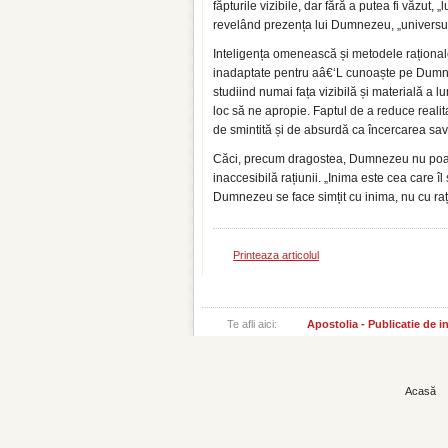
făpturile vizibile, dar fără a putea fi văzut,
revelând prezența lui Dumnezeu, „universul 
Inteligența omenească și metodele raționale 
inadaptate pentru aâ€‘L cunoaște pe Dumneze
studiind numai fața vizibilă și materială a 
loc să ne apropie. Faptul de a reduce realita
de smintită și de absurdă ca încercarea sav
Căci, precum dragostea, Dumnezeu nu poate 
inaccesibilă rațiunii. „Inima este cea care 
Dumnezeu se face simțit cu inima, nu cu ra
Printeaza articolul
Te afli aici:
Apostolia - Publicatie de 
Acasă