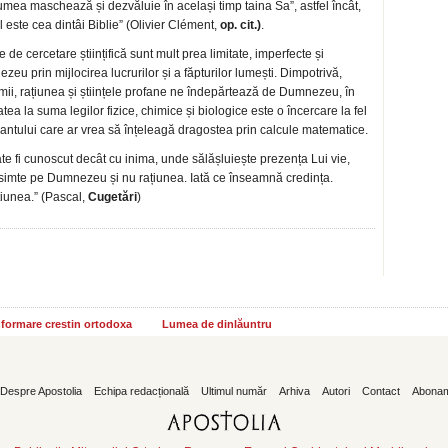
 „lumea maschează și dezvăluie în același timp taina Sa”, astfel încât,
este cea dintâi Biblie” (Olivier Clément,
op. cit.)
.
de cercetare științifică sunt mult prea limitate, imperfecte și
u prin mijlocirea lucrurilor și a făpturilor lumești. Dimpotrivă,
lumii, rațiunea și științele profane ne îndepărtează de Dumnezeu, în
tea la suma legilor fizice, chimice și biologice este o încercare la fel
antului care ar vrea să înțeleagă dragostea prin calcule matematice.
fi cunoscut decât cu inima, unde sălășluiește prezența Lui vie,
îl simte pe Dumnezeu și nu rațiunea. Iată ce înseamnă credința.
țiunea.” (Pascal,
Cugetări
)
informare crestin ortodoxa
Lumea de dinlăuntru
Despre Apostolia
Echipa redacțională
Ultimul număr
Arhiva
Autori
Contact
Abona